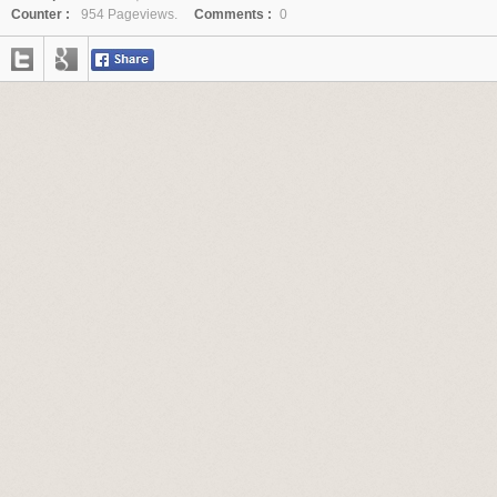
Counter :
954 Pageviews.
Comments :
0