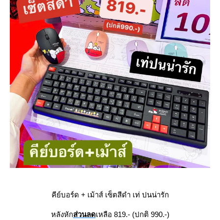
คีย์บอร์ด + เม้าส์ เซ็ตสีดำ เท่ ปนน่ารัก
หลังหัก
ส่วนลด
เหลือ 819.- (ปกติ 990.-)