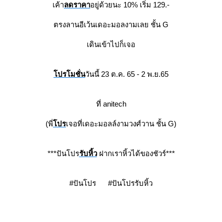
เค้า
ลดราคา
อยู่ด้วยนะ 10% เริ่ม 129.-
ตรงลานอีเว้นเดอะมอลงามเลย ชั้น G
เดินเข้าไปก็เจอ
ปรโมชั่น
วันนี้ 23 ต.ค. 65 - 2 พ.ย.65
ที่ anitech
(พี่
ปร
เจอที่เดอะมอลล์งามวงศ์วาน ชั้น G)
***ปันโปร
รับหิ้ว
ฝากเราหิ้วได้ของชัวร์***
#ปันโปร #ปันโปรรับหิ้ว