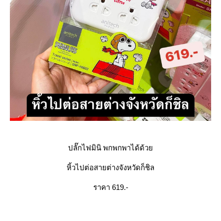
ปลั๊กไฟมินิ พกพกพาได้ด้ว
หิ้วไปต่อสายต่างจังหวัดก็ชิล
ราคา 619.-