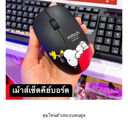
คุมโทนดำเท่แบบคนคูล