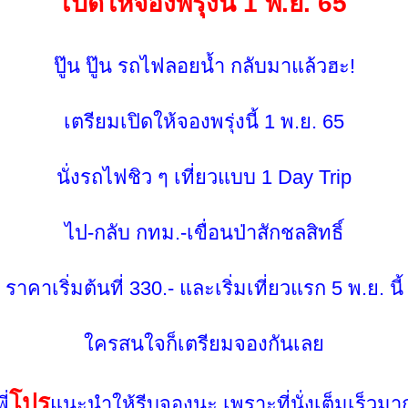
เปิดให้จองพรุ่งนี้ 1 พ.ย. 65
ปู๊น ปู๊น รถไฟลอยน้ำ กลับมาแล้วฮะ!
เตรียมเปิดให้จองพรุ่งนี้ 1 พ.ย. 65
นั่งรถไฟชิว ๆ เที่ยวแบบ 1 Day Trip
ไป-กลับ กทม.-เขื่อนป่าสักชลสิทธิ์
ราคาเริ่มต้นที่ 330.- และเริ่มเที่ยวแรก 5 พ.ย. นี้
ครสนใจก็เตรียมจองกันเล
ปร
ี่
นะนำให้รีบจองนะ เพราะที่นั่งเต็มเร็วมา