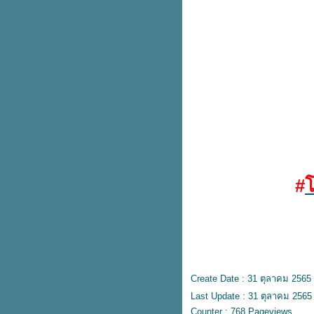
รก
AIS ลดราคา iPhone 14 ทุกรุ่น ลด
สูงสุด 9,100.- ผ่อนเริ่มต้นแค่หลัก
ร้อ
Fuku Matcha ชาไทย ลดราคา
เหลือ 30.- (ปกติ 60.-)
1 ปีมีครั้งเดียว แอปเปิ้ลพรีเมียม
Envy ส่งตรงจากนิวซีแลนด์​
หม่! Cafe Amazon x Oatside 3
เมนูนมโอ๊ตกราโนล่า
2 สูตรใหม่! DEOKLEAR 1 แถม 1
น่ารักใจเจ็บ! แก๊งเสื้อยืดลา
#
ลิขสิทธิ์ จากMoshi Moshi
มาอีกสอง ไอติมมังกร & สิงโต เจ้า
เดียวกับวัดอรุณ
รวม Cotton On เสื้อยืดลายลิขสิทธิ์
ตัวที่ 2 ลด 50%
หม่! Nike AF1 สีฟ้าเบบี้บลู
เติมคาลเท็กซ์ลุ้น The New BMW
Create Date : 31 ตุลาคม 2565
X1 sDrive18i หรือ iPhone 14 Pro
Last Update : 31 ตุลาคม 2565
Max
Counter : 768 Pageviews.
DISCOVERY ALL ABOUT