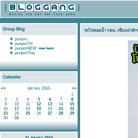
รถไฟลอยน้ำ กทม.-เขื่อนป่าสักชลส
punpro
punproTH
punproNEW
punproThai
<<
ตุลาคม 2565
>>
1
2
3
4
5
6
7
8
9
10
11
12
13
14
15
16
17
18
19
20
21
22
23
24
25
26
27
28
29
30
31
31 ตุลาคม 2565