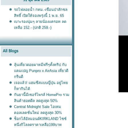
รถไฟลอยน้ำ กทม.-เขื่อนป่าสักชล
สิทธิ์ เปิดให้จองพรุ่งนี้ 1 พ.ย. 65
เบาะรองนุ่มๆ ลายน้องแครอท ลด
เหลือ 152.- (ปกติ 259.-)
ลุ้นเที่ยวดอยผาหมีฟรีๆทั้งทริป กับ
คมเปญ Punpro x AirAsia เที่ยวดี
กรีนดี
เจอแล้ว! แฮมชีสแบบญี่ปุ่น อยู่ไท
ก็หากินได้
กันยานี้มีเซอร์ไพรส์ HomePro รวม
สินค้าฮอตดีล ลดสูงสุด 50%
Central Midnight Sale ไอเทม
คอลเลคชั่นใหม่ ลดสูงสุด 30%
ช็อกไส้อัลมอนด์KIRKLAND ไซซ์
หนึ่งกิโลลดราคาเหลือ199บาท