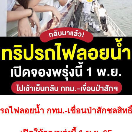
รถไฟลอยน้ำ กทม.-เขื่อนป่าสักชลสิทธิ