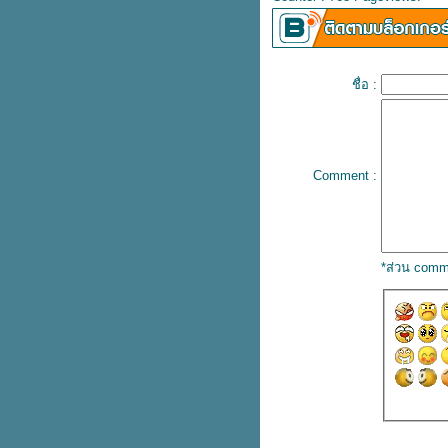
FASHION พาช้อปที่สยามดิสคัฟเว
อรี่
Oriental Princess ลดทั้งร้าน 30%
เฉพาะสมาชิกน้า
ชื่อ :
PLANET SCB บัตรเดียว เที่ยวได้
ทั่วโลก ใช้จ่ายคุ้มทั่วโลกไม่ชาร์จ
2.5%
มาใหม่! adiFOM น้องเด็ก
Comment :
Giordano คอล Harry Potter ลดทุก
ตัว 50%
สองใบแดงมีทอน Haidilao เซตกิน
คนเดียว หมดนี่ 149+
ช้บัตรเครดิต ttb เติมน้ำมันที่ปั๊ม
*ส่วน comm
Caltex หรือ Esso ทั่วไทย ได้
เครดิตเงินคืน
Fitflop ลดทุกคู่ 50%
AIIZ คอลสดใส ลดสูงสุด 70%
สุดคุ้ม! Liese Creamy Bubble
Color โฟมเปลี่ยนสีผมตัวฮิต 1 แถม
1
SRICHAND QUICK HAIR
COLOR SHAMPOO แชมพูปิดผม