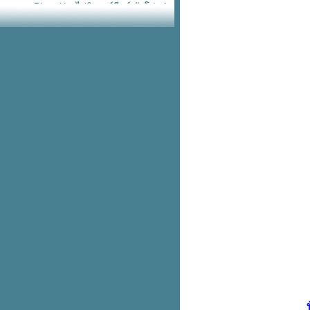
Pizza Hut ไก่นิวออร์ลีนส์ จัดโปร 1
ถม 1
กระเป๋าเดินทาง Sanrio ลดสูงสุด
60%
Nike หมวกแก๊ปลูกฟูก ทรงยอดฮิตสี
น่ารัก
Starbucks ฟรี! เป๋านุ่มนิ่ม เมื่อซื้อ
อะไรก็ได้ครบ 700.-
adidas เป๋าหนังแก้วไซซ์เบิ้ม โลโก้
บบตะโกน
สวัสดีวันอังคารวันนี้ KFC โปร
อังคาร
หม่! Nike เป๋าขนปุย พกขึ้นเครื่อง
บเดียวอยู่
เข้าช็อปแล้ว! แตะรัดส้น Nike วัสดุ
ฟม ใส่ลุยฝนชิคๆ
รวม 10 ฟีเจอร์ใหม่ ใช้แล้วชอบใน
iOS 17
KFC ไก่วิงซ์แซ่บ ซื้อ 2 แถม 2
เริ่มแล้ว! Hush Puppies ลดเดือด
ทุกรุ่นสูงสุด 80%
ซื้อ iPhone 15 ทุกรุ่นกับบัตรเครดิต
พ