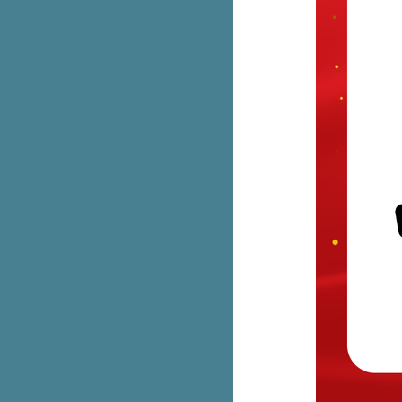
เติมคาลเท็กซ์ลุ้น The New BMW
X1 sDrive18i หรือ iPhone 14 Pro
Max
DISCOVERY ALL ABOUT
FASHION พาช้อปที่สยามดิสคัฟเว
อรี่
Oriental Princess ลดทั้งร้าน 30%
เฉพาะสมาชิกน้า
PLANET SCB บัตรเดียว เที่ยวได้
ทั่วโลก ใช้จ่ายคุ้มทั่วโลกไม่ชาร์จ
2.5%
มาใหม่! adiFOM น้องเด็ก
Giordano คอล Harry Potter ลดทุก
ตัว 50%
สองใบแดงมีทอน Haidilao เซตกิน
คนเดียว หมดนี่ 149+
ช้บัตรเครดิต ttb เติมน้ำมันที่ปั๊ม
Caltex หรือ Esso ทั่วไทย ได้
เครดิตเงินคืน
Fitflop ลดทุกคู่ 50%
AIIZ คอลสดใส ลดสูงสุด 70%
สุดคุ้ม! Liese Creamy Bubble