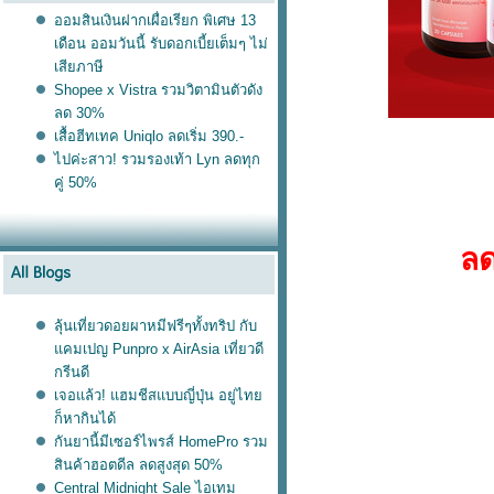
ออมสินเงินฝากเผื่อเรียก พิเศษ 13
เดือน ออมวันนี้ รับดอกเบี้ยเต็มๆ ไม่
เสียภาษี
Shopee x Vistra รวมวิตามินตัวดัง
ลด 30%
เสื้อฮีทเทค Uniqlo ลดเริ่ม 390.-
ไปค่ะสาว! รวมรองเท้า Lyn ลดทุก
คู่ 50%
ลด
ลุ้นเที่ยวดอยผาหมีฟรีๆทั้งทริป กับ
คมเปญ Punpro x AirAsia เที่ยวดี
กรีนดี
เจอแล้ว! แฮมชีสแบบญี่ปุ่น อยู่ไท
ก็หากินได้
กันยานี้มีเซอร์ไพรส์ HomePro รวม
สินค้าฮอตดีล ลดสูงสุด 50%
Central Midnight Sale ไอเทม