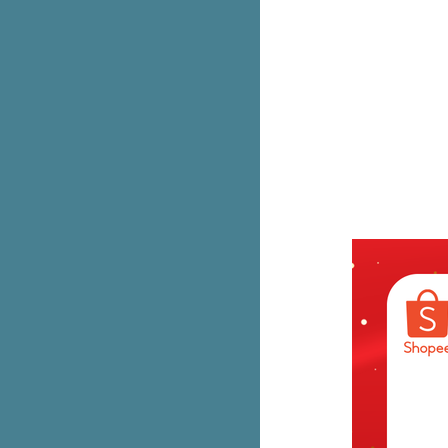
Bowcake ปังเป็ดช็อกฟัดจ์ ปังนุ่มๆ
ช็อกเยิ้มๆ
Bake a wish ชีสเค้กเจอร์รี่ เข้าเซ
เว่นแล้ว
ข้าวแกงตี๋น้อย เปิดแล้วสาขาแรก
เฉพาะวันแรกกินฟรี!
E-voucher บุฟเฟต์ Shabushi
สำหรับ 2 คน ลดเหลือ 699.- (ปกติ
798.-)
ทำขายจริง! McDonald’s ติมโคน
ทุบเมนูฮิตชาว TikTok
foodpanda ดีลเด็ดจันทร์-ศุกร์ อิ่ม
คุ้มเริ่ม 119.-
สีใหม่! ชุด Care Bears น้อนฉลาม
& ไดโน
รวม iPhone 14 Series ลดสูงสุด
6,500.- ที่ Studio 7
พาส่อง มุม D.I.Y กระเป๋าเจนเทิล
เติมนิดเหมือนได้ใบใหม่ เริ่ม 79.-
รบินสันจัดใหญ่กับไอเทมเด็ดลด
สูงสุด 40% พร้อมรับคูปองแพ็ก
มูลค่ารวม 20,000.-