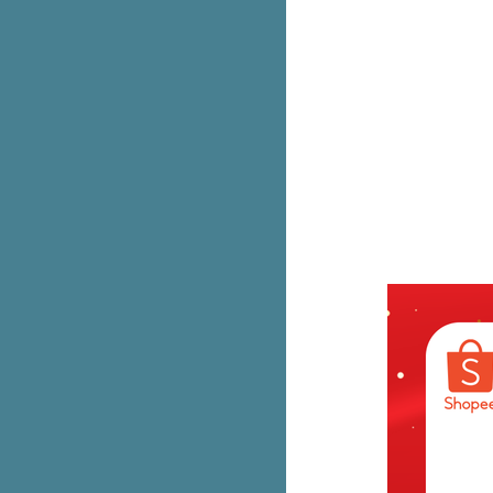
เข้าช็อปวันแรก
Krispy Kreme คาราเมล Lotus
Biscoff ขายพรุ่งนี้ 7 ก.ย. 66 วัน
รก
AIS ลดราคา iPhone 14 ทุกรุ่น ลด
สูงสุด 9,100.- ผ่อนเริ่มต้นแค่หลัก
ร้อ
Fuku Matcha ชาไทย ลดราคา
เหลือ 30.- (ปกติ 60.-)
1 ปีมีครั้งเดียว แอปเปิ้ลพรีเมียม
Envy ส่งตรงจากนิวซีแลนด์​
หม่! Cafe Amazon x Oatside 3
เมนูนมโอ๊ตกราโนล่า
2 สูตรใหม่! DEOKLEAR 1 แถม 1
น่ารักใจเจ็บ! แก๊งเสื้อยืดลา
ลิขสิทธิ์ จากMoshi Moshi
มาอีกสอง ไอติมมังกร & สิงโต เจ้า
เดียวกับวัดอรุณ
รวม Cotton On เสื้อยืดลายลิขสิทธิ์
ตัวที่ 2 ลด 50%
หม่! Nike AF1 สีฟ้าเบบี้บลู