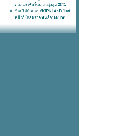
คอลเลคชั่นใหม่ ลดสูงสุด 30%
ช็อกไส้อัลมอนด์KIRKLAND ไซซ์
หนึ่งกิโลลดราคาเหลือ199บาท
Pizza Hut ไก่นิวออร์ลีนส์ จัดโปร 1
ถม 1
กระเป๋าเดินทาง Sanrio ลดสูงสุด
60%
Nike หมวกแก๊ปลูกฟูก ทรงยอดฮิตสี
น่ารัก
Starbucks ฟรี! เป๋านุ่มนิ่ม เมื่อซื้อ
อะไรก็ได้ครบ 700.-
adidas เป๋าหนังแก้วไซซ์เบิ้ม โลโก้
บบตะโกน
สวัสดีวันอังคารวันนี้ KFC โปร
อังคาร
หม่! Nike เป๋าขนปุย พกขึ้นเครื่อง
บเดียวอยู่
เข้าช็อปแล้ว! แตะรัดส้น Nike วัสดุ
ฟม ใส่ลุยฝนชิคๆ
รวม 10 ฟีเจอร์ใหม่ ใช้แล้วชอบใน
iOS 17
KFC ไก่วิงซ์แซ่บ ซื้อ 2 แถม 2