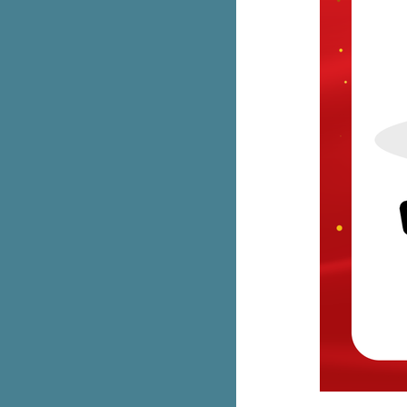
Aukey ขนแกดเจ็ตลดเกือบทั้งร้าน
ลดสูงสุด 90%
Magiclean ใหม่! คิทเช่น โฟม ส
เปรย์ เหลือ 150.- (ปกติ 180.-)
มาใหม่! The Pizza Company
ทาวเวอร์หอมทอด ลาวาชีส
Smooth E White Therapie บำรุง
ผิวกาย ชิ้นที่สอง 1.-
Jaymart ใจใหญ่คุ้ม x10 แลก แจก
นำเครื่องเก่าแลกใหม่ลดสูงสุด
37,500.-
ฉลองครบรอบ 4 ปี! แบรนด์ดังใน
เอาท์เล็ตลดจัดหนักสูงสุด 80%
Dairy Queen เมนูลับ! เค้กบลิซ
ซาร์ดโอรีโอ ขายเฉพาะหน้าร้าน
เท่านั้น
Garmin 9.9 จัดเต็ม ลดสูงสุด 29%
+ คูปองลดเพิ่ม 2,500.-
เครื่องเล่นเกม Nintendo Switch
OLED ลดเหลือ 8,390.- (ปกติ
19,990.-)
รวม New Balance 530 ราคาป้า