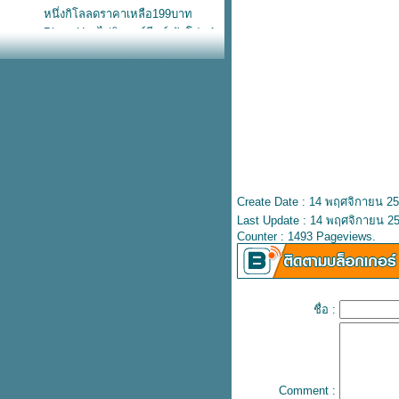
หนึ่งกิโลลดราคาเหลือ199บาท
Pizza Hut ไก่นิวออร์ลีนส์ จัดโปร 1
ถม 1
กระเป๋าเดินทาง Sanrio ลดสูงสุด
60%
Nike หมวกแก๊ปลูกฟูก ทรงยอดฮิตสี
น่ารัก
Starbucks ฟรี! เป๋านุ่มนิ่ม เมื่อซื้อ
อะไรก็ได้ครบ 700.-
adidas เป๋าหนังแก้วไซซ์เบิ้ม โลโก้
บบตะโกน
Create Date : 14 พฤศจิกายน 2
สวัสดีวันอังคารวันนี้ KFC โปร
Last Update : 14 พฤศจิกายน 25
อังคาร
Counter : 1493 Pageviews.
หม่! Nike เป๋าขนปุย พกขึ้นเครื่อง
บเดียวอยู่
เข้าช็อปแล้ว! แตะรัดส้น Nike วัสดุ
ฟม ใส่ลุยฝนชิคๆ
ชื่อ :
รวม 10 ฟีเจอร์ใหม่ ใช้แล้วชอบใน
iOS 17
KFC ไก่วิงซ์แซ่บ ซื้อ 2 แถม 2
เริ่มแล้ว! Hush Puppies ลดเดือด
Comment :
ทุกรุ่นสูงสุด 80%