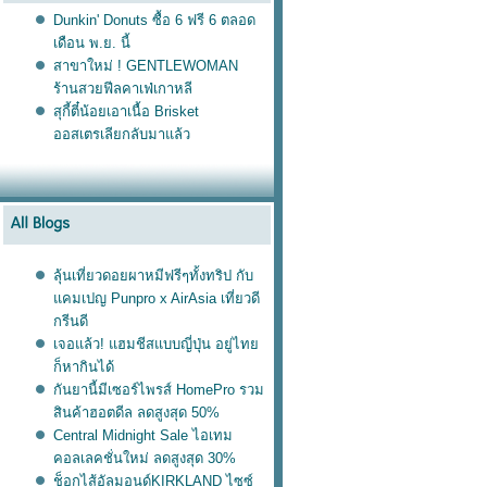
Dunkin' Donuts ซื้อ 6 ฟรี 6 ตลอด
เดือน พ.ย. นี้
สาขาใหม่ ! GENTLEWOMAN
ร้านสวยฟีลคาเฟ่เกาหลี
สุกี้ตี๋น้อยเอาเนื้อ Brisket
ออสเตรเลียกลับมาแล้ว
ลุ้นเที่ยวดอยผาหมีฟรีๆทั้งทริป กับ
คมเปญ Punpro x AirAsia เที่ยวดี
กรีนดี
เจอแล้ว! แฮมชีสแบบญี่ปุ่น อยู่ไท
ก็หากินได้
กันยานี้มีเซอร์ไพรส์ HomePro รวม
สินค้าฮอตดีล ลดสูงสุด 50%
Central Midnight Sale ไอเทม
คอลเลคชั่นใหม่ ลดสูงสุด 30%
ช็อกไส้อัลมอนด์KIRKLAND ไซซ์