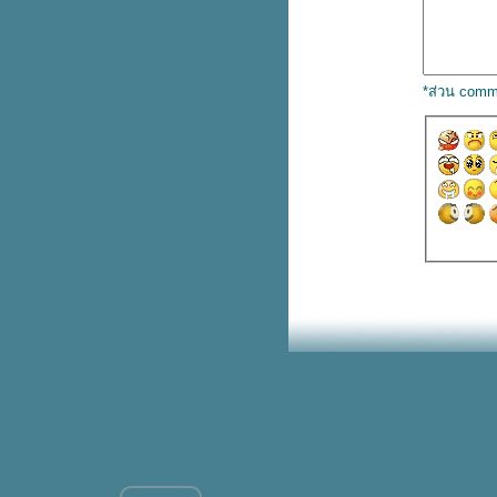
ซื้อ iPhone 15 ทุกรุ่นกับบัตรเครดิต
หรือบัตรกดเงินสด ttb มีโปรพิเศษ
หม่ UNIQLO : C เป๋าเกี๊ยวแบบ
หนัง ใบใหญ่กว่าเดิม
*ส่วน comm
อย่างคุ้ม! ซื้อ Samsung Flip 5 ฟรี!
กระเป๋า Aristotle Bag
Laurier Super Ultra Slim ผ้า
อนามัยรุ่นบางเฉียบ 2 ห่อ 52.-
(ปกติ 78.-)
Burger King เบอร์เกอร์ดูโอ้ Black
and Pink จะโหมดไหนก็ได้หมด
McDonald's เฟรนช์ฟรายส์ XXXL
เหลือ 99.- (ปกติ 190.-) ไม่ต้องกด
คูปอง
เทียบสเปค Apple Watch 3 รุ่น ต่าง
กันยังไงบ้าง
รวม Uniqlo เสื้อยืดลดทุกตัว
Central Shop On-Top แบรนด์ดังลด
สูงสุด 30%
Bowcake ปังเป็ดช็อกฟัดจ์ ปังนุ่มๆ
ช็อกเยิ้มๆ