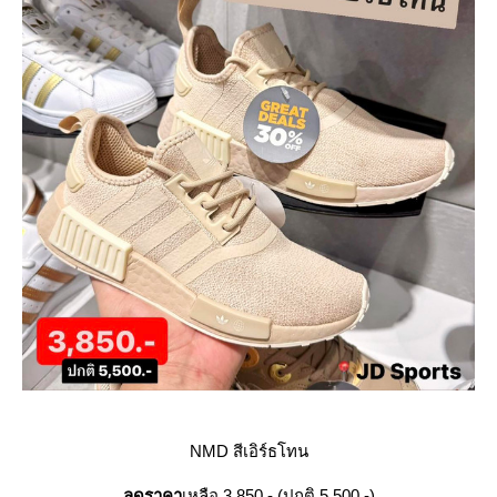
NMD สีเอิร์ธโทน
ลดราคา
เหลือ 3,850.- (ปกติ 5,500.-)