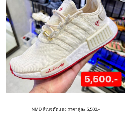
NMD สีเบจตัดแดง ราคาคู่ละ 5,500.-