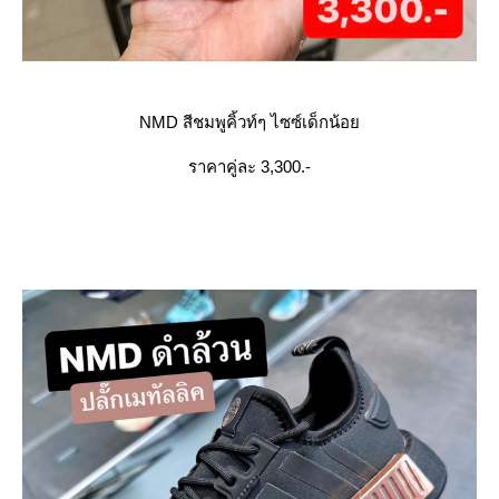
NMD สีชมพูคิ้วท์ๆ ไซซ์เด็กน้อ
ราคาคู่ละ 3,300.-