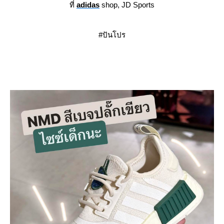
ที่
adidas
shop, JD Sports
#ปันโปร