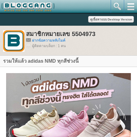
สมาชิกหมายเลข 5504973
ฝากข้อความหลังไมค์
ผู้ติดตามบล็อก : 1 คน
รวมให้แล้ว adidas NMD ทุกสีช่วงนี้