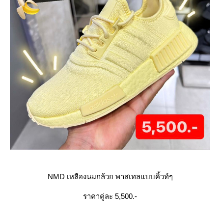
NMD เหลืองนมกล้วย พาสเทลแบบคิ้วท์ๆ
ราคาคู่ละ 5,500.-