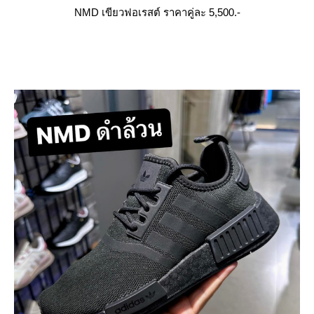
NMD เขียวฟอเรสต์ ราคาคู่ละ 5,500.-