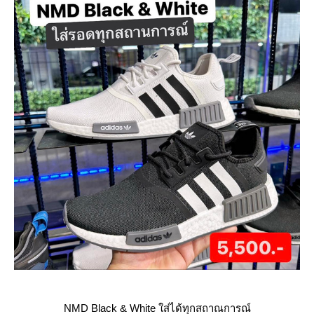
NMD Black & White ใส่ได้ทุกสถาณการณ์