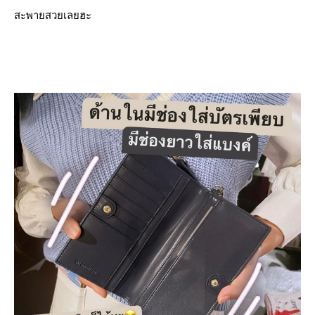
สะพายสวยเลยฮะ