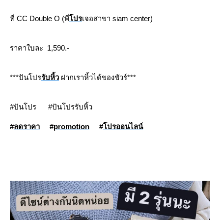
ที่ CC Double O (พี่
ปร
เจอสาขา siam center)
ราคาใบละ 1,590.-
***ปันโปร
รับหิ้ว
ฝากเราหิ้วได้ของชัวร์***
#ปันโปร #ปันโปรรับหิ้ว
#
ลดราคา
#
promotion
#
ปรออนไลน์