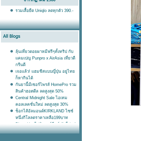
รวมเสื้อยืด Uniqlo ลดทุกตัว 390.-
ลุ้นเที่ยวดอยผาหมีฟรีๆทั้งทริป กับ
คมเปญ Punpro x AirAsia เที่ยวดี
กรีนดี
เจอแล้ว! แฮมชีสแบบญี่ปุ่น อยู่ไท
ก็หากินได้
กันยานี้มีเซอร์ไพรส์ HomePro รวม
สินค้าฮอตดีล ลดสูงสุด 50%
Central Midnight Sale ไอเทม
คอลเลคชั่นใหม่ ลดสูงสุด 30%
ช็อกไส้อัลมอนด์KIRKLAND ไซซ์
หนึ่งกิโลลดราคาเหลือ199บาท
Pizza Hut ไก่นิวออร์ลีนส์ จัดโปร 1
ถม 1
กระเป๋าเดินทาง Sanrio ลดสูงสุด