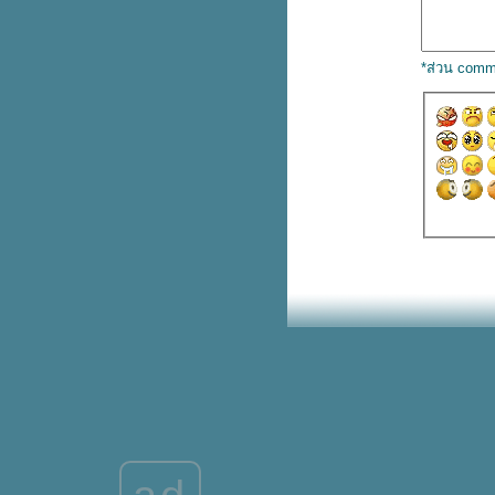
E-voucher บุฟเฟต์ Shabushi
สำหรับ 2 คน ลดเหลือ 699.- (ปกติ
798.-)
ทำขายจริง! McDonald’s ติมโคน
*ส่วน comm
ทุบเมนูฮิตชาว TikTok
foodpanda ดีลเด็ดจันทร์-ศุกร์ อิ่ม
คุ้มเริ่ม 119.-
สีใหม่! ชุด Care Bears น้อนฉลาม
& ไดโน
รวม iPhone 14 Series ลดสูงสุด
6,500.- ที่ Studio 7
พาส่อง มุม D.I.Y กระเป๋าเจนเทิล
เติมนิดเหมือนได้ใบใหม่ เริ่ม 79.-
รบินสันจัดใหญ่กับไอเทมเด็ดลด
สูงสุด 40% พร้อมรับคูปองแพ็ก
มูลค่ารวม 20,000.-
Aukey ขนแกดเจ็ตลดเกือบทั้งร้าน
ลดสูงสุด 90%
Magiclean ใหม่! คิทเช่น โฟม ส
เปรย์ เหลือ 150.- (ปกติ 180.-)
มาใหม่! The Pizza Company
ทาวเวอร์หอมทอด ลาวาชีส