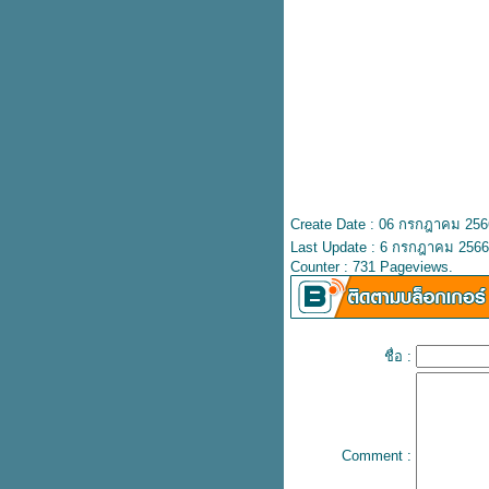
อย่างคุ้ม! ซื้อ Samsung Flip 5 ฟรี!
กระเป๋า Aristotle Bag
Laurier Super Ultra Slim ผ้า
อนามัยรุ่นบางเฉียบ 2 ห่อ 52.-
(ปกติ 78.-)
Burger King เบอร์เกอร์ดูโอ้ Black
and Pink จะโหมดไหนก็ได้หมด
McDonald's เฟรนช์ฟรายส์ XXXL
เหลือ 99.- (ปกติ 190.-) ไม่ต้องกด
คูปอง
Create Date : 06 กรกฎาคม 256
เทียบสเปค Apple Watch 3 รุ่น ต่าง
Last Update : 6 กรกฎาคม 2566
กันยังไงบ้าง
Counter : 731 Pageviews.
รวม Uniqlo เสื้อยืดลดทุกตัว
Central Shop On-Top แบรนด์ดังลด
สูงสุด 30%
Bowcake ปังเป็ดช็อกฟัดจ์ ปังนุ่มๆ
ชื่อ :
ช็อกเยิ้มๆ
Bake a wish ชีสเค้กเจอร์รี่ เข้าเซ
เว่นแล้ว
ข้าวแกงตี๋น้อย เปิดแล้วสาขาแรก
Comment :
เฉพาะวันแรกกินฟรี!