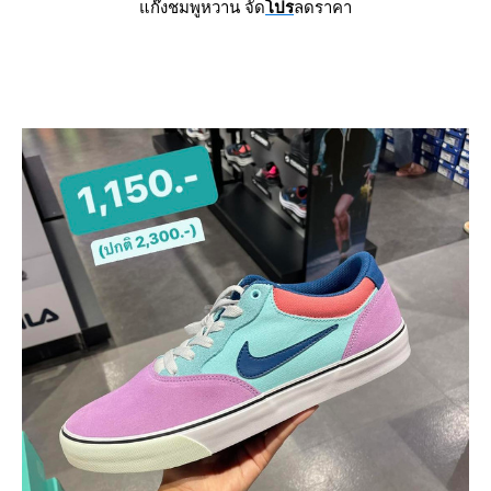
ก๊งชมพูหวาน จัด
ปร
ลดราคา