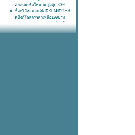
คอลเลคชั่นใหม่ ลดสูงสุด 30%
ช็อกไส้อัลมอนด์KIRKLAND ไซซ์
หนึ่งกิโลลดราคาเหลือ199บาท
Pizza Hut ไก่นิวออร์ลีนส์ จัดโปร 1
ถม 1
กระเป๋าเดินทาง Sanrio ลดสูงสุด
60%
Nike หมวกแก๊ปลูกฟูก ทรงยอดฮิตสี
น่ารัก
Starbucks ฟรี! เป๋านุ่มนิ่ม เมื่อซื้อ
อะไรก็ได้ครบ 700.-
adidas เป๋าหนังแก้วไซซ์เบิ้ม โลโก้
บบตะโกน
สวัสดีวันอังคารวันนี้ KFC โปร
อังคาร
หม่! Nike เป๋าขนปุย พกขึ้นเครื่อง
บเดียวอยู่
เข้าช็อปแล้ว! แตะรัดส้น Nike วัสดุ
ฟม ใส่ลุยฝนชิคๆ
รวม 10 ฟีเจอร์ใหม่ ใช้แล้วชอบใน
iOS 17
KFC ไก่วิงซ์แซ่บ ซื้อ 2 แถม 2