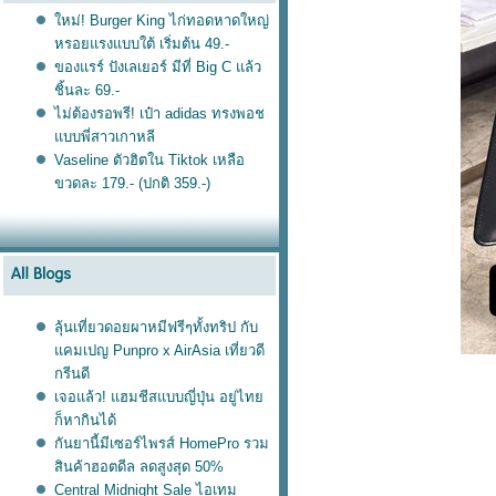
หม่! Burger King ไก่ทอดหาดใหญ่
หรอยแรงแบบใต้ เริ่มต้น 49.-
ของแรร์ ปังเลเยอร์ มีที่ Big C แล้ว
ชิ้นละ 69.-
ไม่ต้องรอพรี! เป๋า adidas ทรงพอช
บบพี่สาวเกาหลี
Vaseline ตัวฮิตใน Tiktok เหลือ
ขวดละ 179.- (ปกติ 359.-)
ลุ้นเที่ยวดอยผาหมีฟรีๆทั้งทริป กับ
คมเปญ Punpro x AirAsia เที่ยวดี
กรีนดี
เจอแล้ว! แฮมชีสแบบญี่ปุ่น อยู่ไท
ก็หากินได้
กันยานี้มีเซอร์ไพรส์ HomePro รวม
สินค้าฮอตดีล ลดสูงสุด 50%
Central Midnight Sale ไอเทม