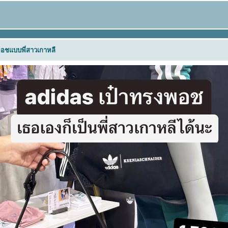
งพอชแบบพี่สาวเกาหลี