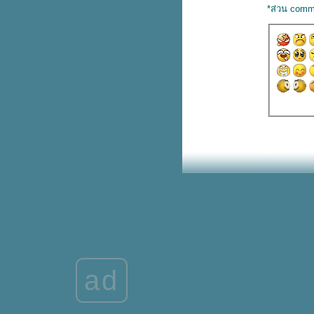
*ส่วน comm
Aukey ขนแกดเจ็ตลดเกือบทั้งร้าน
ลดสูงสุด 90%
Magiclean ใหม่! คิทเช่น โฟม ส
เปรย์ เหลือ 150.- (ปกติ 180.-)
มาใหม่! The Pizza Company
ทาวเวอร์หอมทอด ลาวาชีส
Smooth E White Therapie บำรุง
ผิวกาย ชิ้นที่สอง 1.-
Jaymart ใจใหญ่คุ้ม x10 แลก แจก
นำเครื่องเก่าแลกใหม่ลดสูงสุด
37,500.-
ฉลองครบรอบ 4 ปี! แบรนด์ดังใน
เอาท์เล็ตลดจัดหนักสูงสุด 80%
Dairy Queen เมนูลับ! เค้กบลิซ
ซาร์ดโอรีโอ ขายเฉพาะหน้าร้าน
เท่านั้น
Garmin 9.9 จัดเต็ม ลดสูงสุด 29%
+ คูปองลดเพิ่ม 2,500.-
ad
เครื่องเล่นเกม Nintendo Switch
OLED ลดเหลือ 8,390.- (ปกติ
19,990.-)
รวม New Balance 530 ราคาป้า