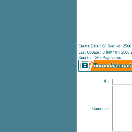
Bowcake ปังเป็ดช็อกฟัดจ์ ปังนุ่มๆ
ช็อกเยิ้มๆ
Bake a wish ชีสเค้กเจอร์รี่ เข้าเซ
เว่นแล้ว
ข้าวแกงตี๋น้อย เปิดแล้วสาขาแรก
เฉพาะวันแรกกินฟรี!
E-voucher บุฟเฟต์ Shabushi
Create Date : 08 สิงหาคม 2566
สำหรับ 2 คน ลดเหลือ 699.- (ปกติ
798.-)
Last Update : 8 สิงหาคม 2566 
ทำขายจริง! McDonald’s ติมโคน
Counter : 367 Pageviews.
ทุบเมนูฮิตชาว TikTok
foodpanda ดีลเด็ดจันทร์-ศุกร์ อิ่ม
คุ้มเริ่ม 119.-
สีใหม่! ชุด Care Bears น้อนฉลาม
ชื่อ :
& ไดโน
รวม iPhone 14 Series ลดสูงสุด
6,500.- ที่ Studio 7
พาส่อง มุม D.I.Y กระเป๋าเจนเทิล
Comment :
เติมนิดเหมือนได้ใบใหม่ เริ่ม 79.-
รบินสันจัดใหญ่กับไอเทมเด็ดลด
สูงสุด 40% พร้อมรับคูปองแพ็ก
มูลค่ารวม 20,000.-