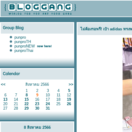
ไม่ต้องรอพรี! เป๋า adidas ทร
punpro
punproTH
punproNEW
punproThai
<<
สิงหาคม 2566
>>
1
2
3
4
5
6
7
8
9
10
11
12
13
14
15
16
17
18
19
20
21
22
23
24
25
26
27
28
29
30
31
8 สิงหาคม 2566