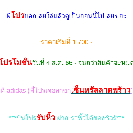
ปร
พี่
บอกเลยใส่แล้วดูเป็นออนนี่ไปเลยฃฮะ
ราคาเริ่มที่ 1,700.-
ปรโมชั่น
วันที่ 4 ส.ค. 66 - จนกว่าสินค้าจะหม
เซ็นทรัล
ลาดพร้าว
ที่ adidas (พี่โปรเจอสาขา
)
รับหิ้ว
***ปันโปร
ฝากเราหิ้วได้ของชัวร์***