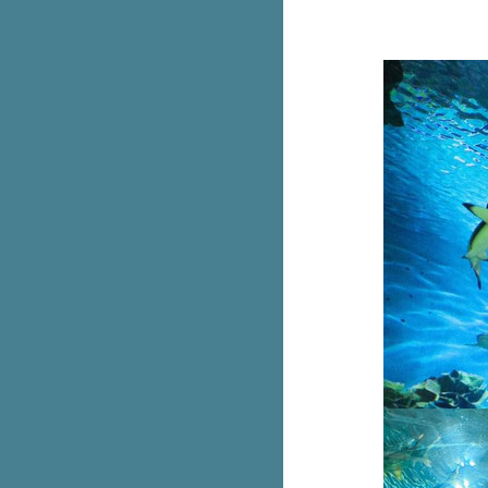
ทาวเวอร์หอมทอด ลาวาชีส
Smooth E White Therapie บำรุง
ผิวกาย ชิ้นที่สอง 1.-
Jaymart ใจใหญ่คุ้ม x10 แลก แจก
นำเครื่องเก่าแลกใหม่ลดสูงสุด
37,500.-
ฉลองครบรอบ 4 ปี! แบรนด์ดังใน
เอาท์เล็ตลดจัดหนักสูงสุด 80%
Dairy Queen เมนูลับ! เค้กบลิซ
ซาร์ดโอรีโอ ขายเฉพาะหน้าร้าน
เท่านั้น
Garmin 9.9 จัดเต็ม ลดสูงสุด 29%
+ คูปองลดเพิ่ม 2,500.-
เครื่องเล่นเกม Nintendo Switch
OLED ลดเหลือ 8,390.- (ปกติ
19,990.-)
รวม New Balance 530 ราคาป้า
เข้าช็อปวันแรก
Krispy Kreme คาราเมล Lotus
Biscoff ขายพรุ่งนี้ 7 ก.ย. 66 วัน
รก
AIS ลดราคา iPhone 14 ทุกรุ่น ลด