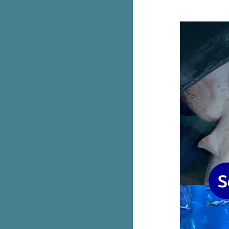
หนัง ใบใหญ่กว่าเดิม
อย่างคุ้ม! ซื้อ Samsung Flip 5 ฟรี!
กระเป๋า Aristotle Bag
Laurier Super Ultra Slim ผ้า
อนามัยรุ่นบางเฉียบ 2 ห่อ 52.-
(ปกติ 78.-)
Burger King เบอร์เกอร์ดูโอ้ Black
and Pink จะโหมดไหนก็ได้หมด
McDonald's เฟรนช์ฟรายส์ XXXL
เหลือ 99.- (ปกติ 190.-) ไม่ต้องกด
คูปอง
เทียบสเปค Apple Watch 3 รุ่น ต่าง
กันยังไงบ้าง
รวม Uniqlo เสื้อยืดลดทุกตัว
Central Shop On-Top แบรนด์ดังลด
สูงสุด 30%
Bowcake ปังเป็ดช็อกฟัดจ์ ปังนุ่มๆ
ช็อกเยิ้มๆ
Bake a wish ชีสเค้กเจอร์รี่ เข้าเซ
เว่นแล้ว
ข้าวแกงตี๋น้อย เปิดแล้วสาขาแรก