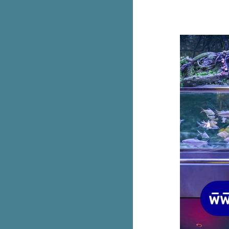
อรี่
Oriental Princess ลดทั้งร้าน 30%
เฉพาะสมาชิกน้า
PLANET SCB บัตรเดียว เที่ยวได้
ทั่วโลก ใช้จ่ายคุ้มทั่วโลกไม่ชาร์จ
2.5%
มาใหม่! adiFOM น้องเด็ก
Giordano คอล Harry Potter ลดทุก
ตัว 50%
สองใบแดงมีทอน Haidilao เซตกิน
คนเดียว หมดนี่ 149+
ช้บัตรเครดิต ttb เติมน้ำมันที่ปั๊ม
Caltex หรือ Esso ทั่วไทย ได้
เครดิตเงินคืน
Fitflop ลดทุกคู่ 50%
AIIZ คอลสดใส ลดสูงสุด 70%
สุดคุ้ม! Liese Creamy Bubble
Color โฟมเปลี่ยนสีผมตัวฮิต 1 แถม
1
SRICHAND QUICK HAIR
COLOR SHAMPOO แชมพูปิดผม
ขาว! สีสวยติดทน กลิ่นหอม
รวม Nike Dunk Low ที่มีขายหน้า