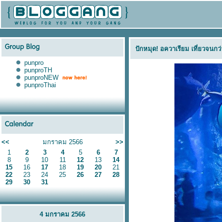
ปักหมุด! อควาเรียม เที่ยวจนกว
punpro
punproTH
punproNEW
punproThai
<<
มกราคม 2566
>>
1
2
3
4
5
6
7
8
9
10
11
12
13
14
15
16
17
18
19
20
21
22
23
24
25
26
27
28
29
30
31
4 มกราคม 2566