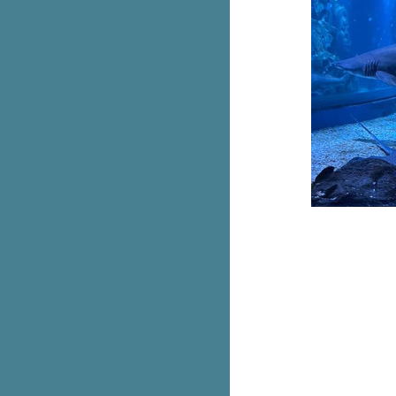
เฉพาะวันแรกกินฟรี!
E-voucher บุฟเฟต์ Shabushi
สำหรับ 2 คน ลดเหลือ 699.- (ปกติ
798.-)
ทำขายจริง! McDonald’s ติมโคน
ทุบเมนูฮิตชาว TikTok
foodpanda ดีลเด็ดจันทร์-ศุกร์ อิ่ม
คุ้มเริ่ม 119.-
สีใหม่! ชุด Care Bears น้อนฉลาม
& ไดโน
รวม iPhone 14 Series ลดสูงสุด
6,500.- ที่ Studio 7
พาส่อง มุม D.I.Y กระเป๋าเจนเทิล
เติมนิดเหมือนได้ใบใหม่ เริ่ม 79.-
รบินสันจัดใหญ่กับไอเทมเด็ดลด
สูงสุด 40% พร้อมรับคูปองแพ็ก
มูลค่ารวม 20,000.-
Aukey ขนแกดเจ็ตลดเกือบทั้งร้าน
ลดสูงสุด 90%
Magiclean ใหม่! คิทเช่น โฟม ส
เปรย์ เหลือ 150.- (ปกติ 180.-)
มาใหม่! The Pizza Company