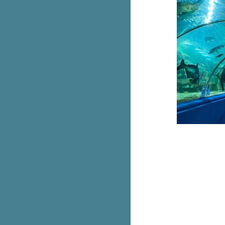
สูงสุด 9,100.- ผ่อนเริ่มต้นแค่หลัก
ร้อ
Fuku Matcha ชาไทย ลดราคา
เหลือ 30.- (ปกติ 60.-)
1 ปีมีครั้งเดียว แอปเปิ้ลพรีเมียม
Envy ส่งตรงจากนิวซีแลนด์​
หม่! Cafe Amazon x Oatside 3
เมนูนมโอ๊ตกราโนล่า
2 สูตรใหม่! DEOKLEAR 1 แถม 1
น่ารักใจเจ็บ! แก๊งเสื้อยืดลา
ลิขสิทธิ์ จากMoshi Moshi
มาอีกสอง ไอติมมังกร & สิงโต เจ้า
เดียวกับวัดอรุณ
รวม Cotton On เสื้อยืดลายลิขสิทธิ์
ตัวที่ 2 ลด 50%
หม่! Nike AF1 สีฟ้าเบบี้บลู
เติมคาลเท็กซ์ลุ้น The New BMW
X1 sDrive18i หรือ iPhone 14 Pro
Max
DISCOVERY ALL ABOUT
FASHION พาช้อปที่สยามดิสคัฟเว