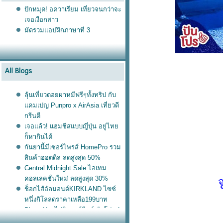
ปักหมุด! อควาเรียม เที่ยวจนกว่าจะ
เจอเงือกสาว
มัดรวมแอปฝึกภาษาที่ 3
ลุ้นเที่ยวดอยผาหมีฟรีๆทั้งทริป กับ
คมเปญ Punpro x AirAsia เที่ยวดี
กรีนดี
เจอแล้ว! แฮมชีสแบบญี่ปุ่น อยู่ไท
ก็หากินได้
กันยานี้มีเซอร์ไพรส์ HomePro รวม
สินค้าฮอตดีล ลดสูงสุด 50%
Central Midnight Sale ไอเทม
คอลเลคชั่นใหม่ ลดสูงสุด 30%
ช็อกไส้อัลมอนด์KIRKLAND ไซซ์
หนึ่งกิโลลดราคาเหลือ199บาท
Pizza Hut ไก่นิวออร์ลีนส์ จัดโปร 1
ถม 1