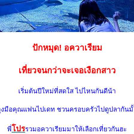
ปักหมุด! อควาเรียม
เที่ยวจนกว่าจะเจอเงือกสาว
เริ่มต้นปีใหม่ที่สดใส ไปไหนกันดีน้า
จูงมือคุณแฟนไปเดท ชวนครอบครัวไปดูปลากันมั
ปร
พี่
รวมอควาเรียมมาให้เลือกเที่ยวกันฮะ