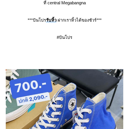
ที่
central
Megabangna
***ปันโปร
รับหิ้ว
ฝากเราหิ้วได้ของชัวร์***
#ปันโปร