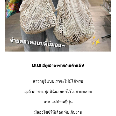
MUJI มีถุงผ้าตาข่ายกับเค้าแล้ว!
สาวกมูจิแบบเราจะไม่มีได้หรอ
ถุงผ้าตาข่ายสุดมินิมอลพกไว้ไปจ่ายตลาด
บบแม่บ้านญี่ปุ่น
มีสองไซซ์ให้เลือก พับเก็บง่า