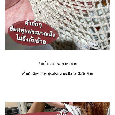
พับเก็บง่าย พกพาสะดวก
เป็นผ้าถักๆ ยืดหยุ่นประมาณนึง ไม่ถึงกับย้ว