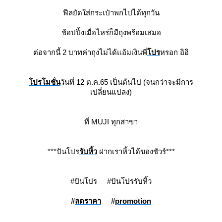
ฟีลยัดใส่กระเป๋าพกไปได้ทุกวัน
ช้อปปิ้งเมื่อไหร่ก็มีถุงพร้อมเสมอ
ต่อจากนี้ 2 บาทค่าถุงไม่ได้แอ้มเงินพี่
ปร
หรอก อิอิ
ปรโมชั่น
วันที่ 12 ต.ค.65 เป็นต้นไป (จนกว่าจะมีการ
เปลี่ยนแปลง)
ที่ MUJI ทุกสาขา
***ปันโปร
รับหิ้ว
ฝากเราหิ้วได้ของชัวร์***
#ปันโปร #ปันโปรรับหิ้ว
#
ลดราคา
#
promotion