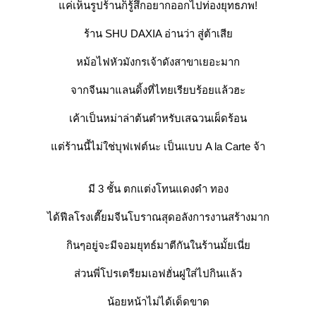
ค่เห็นรูปร้านก็รู้สึกอยากออกไปท่องยุทธภพ!
ร้าน SHU DAXIA อ่านว่า สู่ต้าเสี
หม้อไฟหัวมังกรเจ้าดังสาขาเยอะมาก
จากจีนมาแลนดิ้งที่ไทยเรียบร้อยแล้วฮะ
เค้าเป็นหม่าล่าต้นตำหรับเสฉวนเผ็ดร้อน
ต่ร้านนี้ไม่ใช่บุฟเฟต์นะ เป็นแบบ A la Carte จ้า
มี 3 ชั้น ตกแต่งโทนแดงดำ ทอง
ได้ฟีลโรงเตี๊ยมจีนโบราณสุดอลังการงานสร้างมาก
กินๆอยู่จะมีจอมยุทธ์มาตีกันในร้านมั้ยเนี่
ส่วนพี่โปรเตรียมเอฟฮั่นฝูใส่ไปกินแล้ว
น้อยหน้าไม่ได้เด็ดขาด