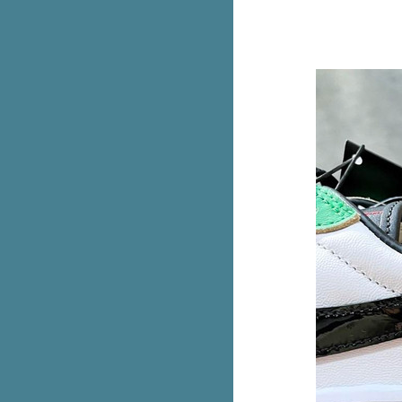
X1 sDrive18i หรือ iPhone 14 Pro
Max
DISCOVERY ALL ABOUT
FASHION พาช้อปที่สยามดิสคัฟเว
อรี่
Oriental Princess ลดทั้งร้าน 30%
เฉพาะสมาชิกน้า
PLANET SCB บัตรเดียว เที่ยวได้
ทั่วโลก ใช้จ่ายคุ้มทั่วโลกไม่ชาร์จ
2.5%
มาใหม่! adiFOM น้องเด็ก
Giordano คอล Harry Potter ลดทุก
ตัว 50%
สองใบแดงมีทอน Haidilao เซตกิน
คนเดียว หมดนี่ 149+
ช้บัตรเครดิต ttb เติมน้ำมันที่ปั๊ม
Caltex หรือ Esso ทั่วไทย ได้
เครดิตเงินคืน
Fitflop ลดทุกคู่ 50%
AIIZ คอลสดใส ลดสูงสุด 70%
สุดคุ้ม! Liese Creamy Bubble
Color โฟมเปลี่ยนสีผมตัวฮิต 1 แถม