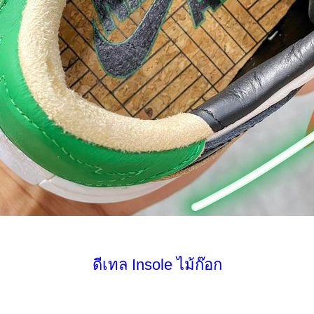
ดีเทล Insole ไม้ก๊อก