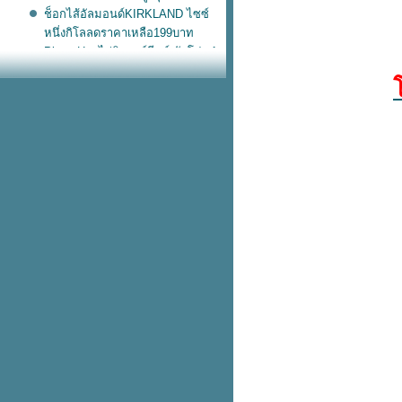
ช็อกไส้อัลมอนด์KIRKLAND ไซซ์
หนึ่งกิโลลดราคาเหลือ199บาท
Pizza Hut ไก่นิวออร์ลีนส์ จัดโปร 1
ถม 1
กระเป๋าเดินทาง Sanrio ลดสูงสุด
60%
Nike หมวกแก๊ปลูกฟูก ทรงยอดฮิตสี
น่ารัก
Starbucks ฟรี! เป๋านุ่มนิ่ม เมื่อซื้อ
อะไรก็ได้ครบ 700.-
adidas เป๋าหนังแก้วไซซ์เบิ้ม โลโก้
บบตะโกน
สวัสดีวันอังคารวันนี้ KFC โปร
อังคาร
หม่! Nike เป๋าขนปุย พกขึ้นเครื่อง
บเดียวอยู่
เข้าช็อปแล้ว! แตะรัดส้น Nike วัสดุ
ฟม ใส่ลุยฝนชิคๆ
รวม 10 ฟีเจอร์ใหม่ ใช้แล้วชอบใน
iOS 17
KFC ไก่วิงซ์แซ่บ ซื้อ 2 แถม 2
เริ่มแล้ว! Hush Puppies ลดเดือด