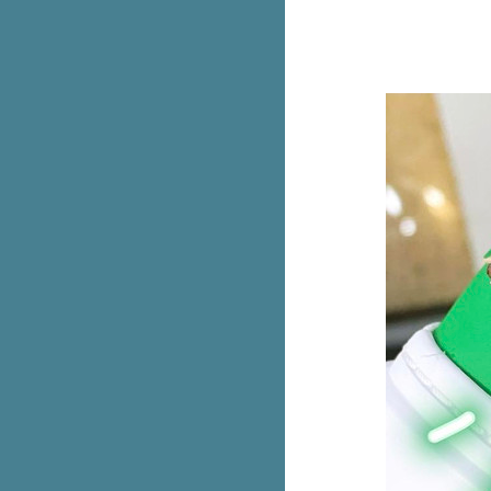
ทุกรุ่นสูงสุด 80%
ซื้อ iPhone 15 ทุกรุ่นกับบัตรเครดิต
หรือบัตรกดเงินสด ttb มีโปรพิเศษ
หม่ UNIQLO : C เป๋าเกี๊ยวแบบ
หนัง ใบใหญ่กว่าเดิม
อย่างคุ้ม! ซื้อ Samsung Flip 5 ฟรี!
กระเป๋า Aristotle Bag
Laurier Super Ultra Slim ผ้า
อนามัยรุ่นบางเฉียบ 2 ห่อ 52.-
(ปกติ 78.-)
Burger King เบอร์เกอร์ดูโอ้ Black
and Pink จะโหมดไหนก็ได้หมด
McDonald's เฟรนช์ฟรายส์ XXXL
เหลือ 99.- (ปกติ 190.-) ไม่ต้องกด
คูปอง
เทียบสเปค Apple Watch 3 รุ่น ต่าง
กันยังไงบ้าง
รวม Uniqlo เสื้อยืดลดทุกตัว
Central Shop On-Top แบรนด์ดังลด
สูงสุด 30%
Bowcake ปังเป็ดช็อกฟัดจ์ ปังนุ่มๆ