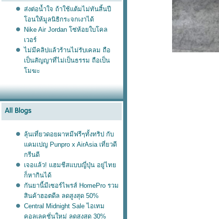
ส่งต่อน้ำใจ ถ้าใช้แต้มไม่ทันสิ้นปี
อนให้มูลนิธิกระจกเงาได้
Nike Air Jordan โซ่ห้อยใบโคล
เวอร์
ไม่มีคลิปแล้วร้านไม่รับเคลม ถือ
เป็นสัญญาที่ไม่เป็นธรรม ถือเป็น
มฆะ
ลุ้นเที่ยวดอยผาหมีฟรีๆทั้งทริป กับ
คมเปญ Punpro x AirAsia เที่ยวดี
กรีนดี
เจอแล้ว! แฮมชีสแบบญี่ปุ่น อยู่ไท
ก็หากินได้
กันยานี้มีเซอร์ไพรส์ HomePro รวม
สินค้าฮอตดีล ลดสูงสุด 50%
Central Midnight Sale ไอเทม
คอลเลคชั่นใหม่ ลดสูงสุด 30%