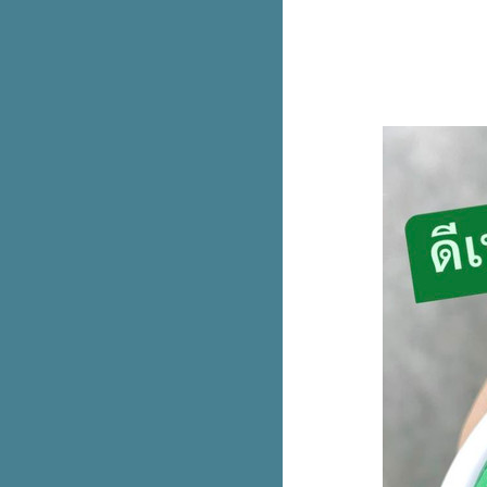
ลดสูงสุด 90%
Magiclean ใหม่! คิทเช่น โฟม ส
เปรย์ เหลือ 150.- (ปกติ 180.-)
มาใหม่! The Pizza Company
ทาวเวอร์หอมทอด ลาวาชีส
Smooth E White Therapie บำรุง
ผิวกาย ชิ้นที่สอง 1.-
Jaymart ใจใหญ่คุ้ม x10 แลก แจก
นำเครื่องเก่าแลกใหม่ลดสูงสุด
37,500.-
ฉลองครบรอบ 4 ปี! แบรนด์ดังใน
เอาท์เล็ตลดจัดหนักสูงสุด 80%
Dairy Queen เมนูลับ! เค้กบลิซ
ซาร์ดโอรีโอ ขายเฉพาะหน้าร้าน
เท่านั้น
Garmin 9.9 จัดเต็ม ลดสูงสุด 29%
+ คูปองลดเพิ่ม 2,500.-
เครื่องเล่นเกม Nintendo Switch
OLED ลดเหลือ 8,390.- (ปกติ
19,990.-)
รวม New Balance 530 ราคาป้า
เข้าช็อปวันแรก