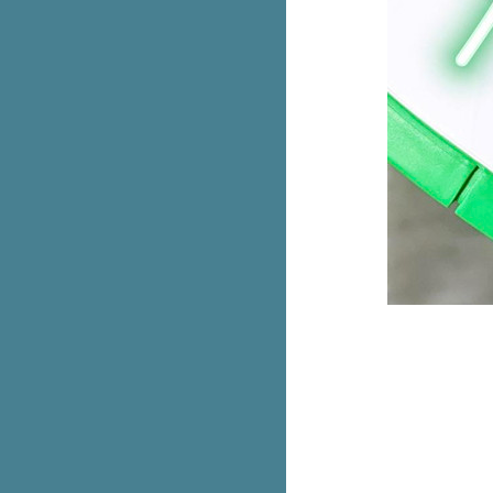
ช็อกเยิ้มๆ
Bake a wish ชีสเค้กเจอร์รี่ เข้าเซ
เว่นแล้ว
ข้าวแกงตี๋น้อย เปิดแล้วสาขาแรก
เฉพาะวันแรกกินฟรี!
E-voucher บุฟเฟต์ Shabushi
สำหรับ 2 คน ลดเหลือ 699.- (ปกติ
798.-)
ทำขายจริง! McDonald’s ติมโคน
ทุบเมนูฮิตชาว TikTok
foodpanda ดีลเด็ดจันทร์-ศุกร์ อิ่ม
คุ้มเริ่ม 119.-
สีใหม่! ชุด Care Bears น้อนฉลาม
& ไดโน
รวม iPhone 14 Series ลดสูงสุด
6,500.- ที่ Studio 7
พาส่อง มุม D.I.Y กระเป๋าเจนเทิล
เติมนิดเหมือนได้ใบใหม่ เริ่ม 79.-
รบินสันจัดใหญ่กับไอเทมเด็ดลด
สูงสุด 40% พร้อมรับคูปองแพ็ก
มูลค่ารวม 20,000.-
Aukey ขนแกดเจ็ตลดเกือบทั้งร้าน