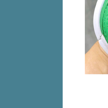
Krispy Kreme คาราเมล Lotus
Biscoff ขายพรุ่งนี้ 7 ก.ย. 66 วัน
รก
AIS ลดราคา iPhone 14 ทุกรุ่น ลด
สูงสุด 9,100.- ผ่อนเริ่มต้นแค่หลัก
ร้อ
Fuku Matcha ชาไทย ลดราคา
เหลือ 30.- (ปกติ 60.-)
1 ปีมีครั้งเดียว แอปเปิ้ลพรีเมียม
Envy ส่งตรงจากนิวซีแลนด์​
หม่! Cafe Amazon x Oatside 3
เมนูนมโอ๊ตกราโนล่า
2 สูตรใหม่! DEOKLEAR 1 แถม 1
น่ารักใจเจ็บ! แก๊งเสื้อยืดลา
ลิขสิทธิ์ จากMoshi Moshi
มาอีกสอง ไอติมมังกร & สิงโต เจ้า
เดียวกับวัดอรุณ
รวม Cotton On เสื้อยืดลายลิขสิทธิ์
ตัวที่ 2 ลด 50%
หม่! Nike AF1 สีฟ้าเบบี้บลู
เติมคาลเท็กซ์ลุ้น The New BMW