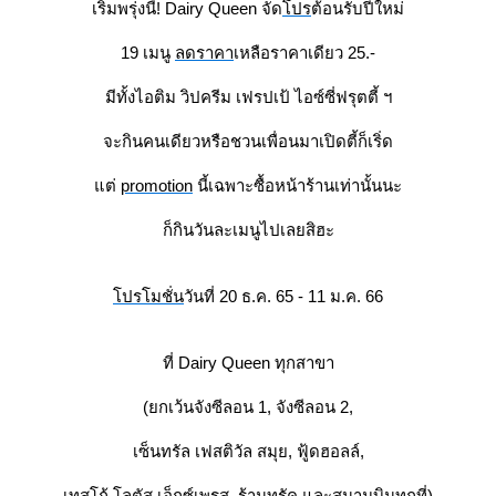
เริ่มพรุ่งนี้! Dairy Queen จัด
ปร
ต้อนรับปีใหม่
19 เมนู
ลดราคา
เหลือราคาเดียว 25.-
มีทั้งไอติม วิปครีม เฟรปเป้ ไอซ์ซี่ฟรุตตี้ ฯ
จะกินคนเดียวหรือชวนเพื่อนมาเปิดตี้ก็เริ่ด
ต่
promotion
นี้เฉพาะซื้อหน้าร้านเท่านั้นนะ
ก็กินวันละเมนูไปเลยสิฮะ
ปรโมชั่น
วันที่ 20 ธ.ค. 65 - 11 ม.ค. 66
ที่ Dairy Queen ทุกสาขา
(ยกเว้นจังซีลอน 1, จังซีลอน 2,
เซ็นทรัล
เฟสติวัล สมุย, ฟู้ดฮอลล์,
เทสโก้ โลตัส เอ็กซ์เพรส, ร้านทรัค และสนามบินทุกที่)