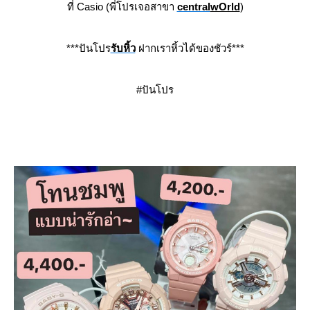
ที่ Casio (พี่โปรเจอสาขา
central
wOrld
)
***ปันโปร
รับหิ้ว
ฝากเราหิ้วได้ของชัวร์***
#ปันโปร