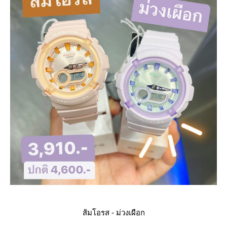
ส้มโอรส - ม่วงเผือก