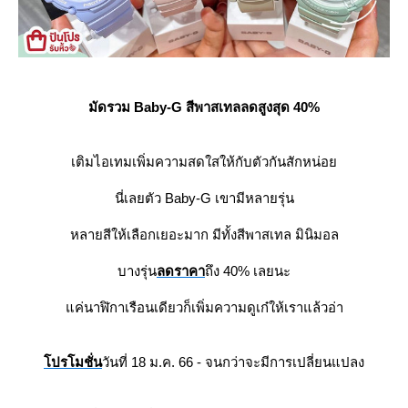
มัดรวม Baby-G สีพาสเทลลดสูงสุด 40%
เติมไอเทมเพิ่มความสดใสให้กับตัวกันสักหน่อ
นี่เลยตัว Baby-G เขามีหลายรุ่น
หลายสีให้เลือกเยอะมาก มีทั้งสีพาสเทล มินิมอล
บางรุ่น
ลดราคา
ถึง 40% เลยนะ
ค่นาฬิกาเรือนเดียวก็เพิ่มความดูเก๋ให้เราแล้วอ่า
ปรโมชั่น
วันที่ 18 ม.ค. 66 - จนกว่าจะมีการเปลี่ยนแปลง