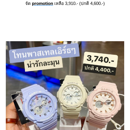
จัด
promotion
เหลือ 3,910.- (ปกติ 4,600.-)