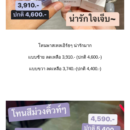
ทนพาสเทลเอิร์ธๆ น่ารักมาก
บบซ้าย ลดเหลือ 3,910.- (ปกติ 4,600.-)
บบขวา ลดเหลือ 3,740.-(ปกติ 4,400.-)