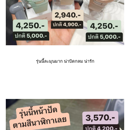
รุ่นนี้ละมุนมาก น่าปัดกลม น่ารัก