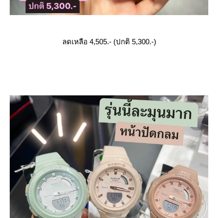
ลดเหลือ 4,505.- (ปกติ 5,300.-)