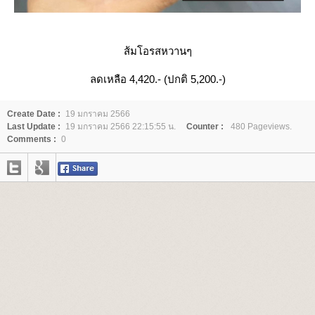
ส้มโอรสหวานๆ
ลดเหลือ 4,420.- (ปกติ 5,200.-)
Create Date :
19 มกราคม 2566
Last Update :
19 มกราคม 2566 22:15:55 น.
Counter :
480 Pageviews.
Comments :
0