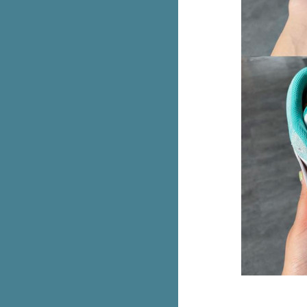
Bowcake ปังเป็ดช็อกฟัดจ์ ปังนุ่มๆ
ช็อกเยิ้มๆ
Bake a wish ชีสเค้กเจอร์รี่ เข้าเซ
เว่นแล้ว
ข้าวแกงตี๋น้อย เปิดแล้วสาขาแรก
เฉพาะวันแรกกินฟรี!
E-voucher บุฟเฟต์ Shabushi
สำหรับ 2 คน ลดเหลือ 699.- (ปกติ
798.-)
ทำขายจริง! McDonald’s ติมโคน
ทุบเมนูฮิตชาว TikTok
foodpanda ดีลเด็ดจันทร์-ศุกร์ อิ่ม
คุ้มเริ่ม 119.-
สีใหม่! ชุด Care Bears น้อนฉลาม
& ไดโน
รวม iPhone 14 Series ลดสูงสุด
6,500.- ที่ Studio 7
พาส่อง มุม D.I.Y กระเป๋าเจนเทิล
เติมนิดเหมือนได้ใบใหม่ เริ่ม 79.-
รบินสันจัดใหญ่กับไอเทมเด็ดลด
สูงสุด 40% พร้อมรับคูปองแพ็ก
มูลค่ารวม 20,000.-