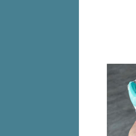
เริ่มแล้ว! Hush Puppies ลดเดือด
ทุกรุ่นสูงสุด 80%
ซื้อ iPhone 15 ทุกรุ่นกับบัตรเครดิต
หรือบัตรกดเงินสด ttb มีโปรพิเศษ
หม่ UNIQLO : C เป๋าเกี๊ยวแบบ
หนัง ใบใหญ่กว่าเดิม
อย่างคุ้ม! ซื้อ Samsung Flip 5 ฟรี!
กระเป๋า Aristotle Bag
Laurier Super Ultra Slim ผ้า
อนามัยรุ่นบางเฉียบ 2 ห่อ 52.-
(ปกติ 78.-)
Burger King เบอร์เกอร์ดูโอ้ Black
and Pink จะโหมดไหนก็ได้หมด
McDonald's เฟรนช์ฟรายส์ XXXL
เหลือ 99.- (ปกติ 190.-) ไม่ต้องกด
คูปอง
เทียบสเปค Apple Watch 3 รุ่น ต่าง
กันยังไงบ้าง
รวม Uniqlo เสื้อยืดลดทุกตัว
Central Shop On-Top แบรนด์ดังลด
สูงสุด 30%