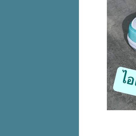
เข้าช็อปวันแรก
Krispy Kreme คาราเมล Lotus
Biscoff ขายพรุ่งนี้ 7 ก.ย. 66 วัน
รก
AIS ลดราคา iPhone 14 ทุกรุ่น ลด
สูงสุด 9,100.- ผ่อนเริ่มต้นแค่หลัก
ร้อ
Fuku Matcha ชาไทย ลดราคา
เหลือ 30.- (ปกติ 60.-)
1 ปีมีครั้งเดียว แอปเปิ้ลพรีเมียม
Envy ส่งตรงจากนิวซีแลนด์​
หม่! Cafe Amazon x Oatside 3
เมนูนมโอ๊ตกราโนล่า
2 สูตรใหม่! DEOKLEAR 1 แถม 1
น่ารักใจเจ็บ! แก๊งเสื้อยืดลา
ลิขสิทธิ์ จากMoshi Moshi
มาอีกสอง ไอติมมังกร & สิงโต เจ้า
เดียวกับวัดอรุณ
รวม Cotton On เสื้อยืดลายลิขสิทธิ์
ตัวที่ 2 ลด 50%
หม่! Nike AF1 สีฟ้าเบบี้บลู