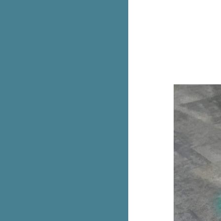
Aukey ขนแกดเจ็ตลดเกือบทั้งร้าน
ลดสูงสุด 90%
Magiclean ใหม่! คิทเช่น โฟม ส
เปรย์ เหลือ 150.- (ปกติ 180.-)
มาใหม่! The Pizza Company
ทาวเวอร์หอมทอด ลาวาชีส
Smooth E White Therapie บำรุง
ผิวกาย ชิ้นที่สอง 1.-
Jaymart ใจใหญ่คุ้ม x10 แลก แจก
นำเครื่องเก่าแลกใหม่ลดสูงสุด
37,500.-
ฉลองครบรอบ 4 ปี! แบรนด์ดังใน
เอาท์เล็ตลดจัดหนักสูงสุด 80%
Dairy Queen เมนูลับ! เค้กบลิซ
ซาร์ดโอรีโอ ขายเฉพาะหน้าร้าน
เท่านั้น
Garmin 9.9 จัดเต็ม ลดสูงสุด 29%
+ คูปองลดเพิ่ม 2,500.-
เครื่องเล่นเกม Nintendo Switch
OLED ลดเหลือ 8,390.- (ปกติ
19,990.-)
รวม New Balance 530 ราคาป้า