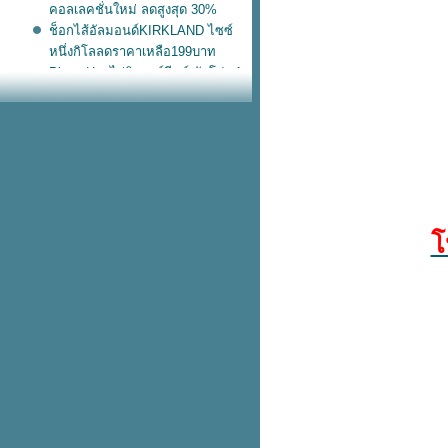
คอลเลคชั่นใหม่ ลดสูงสุด 30%
ช็อกไส้อัลมอนด์KIRKLAND ไซซ์
หนึ่งกิโลลดราคาเหลือ199บาท
Pizza Hut ไก่นิวออร์ลีนส์ จัดโปร 1
ถม 1
กระเป๋าเดินทาง Sanrio ลดสูงสุด
60%
Nike หมวกแก๊ปลูกฟูก ทรงยอดฮิตสี
น่ารัก
Starbucks ฟรี! เป๋านุ่มนิ่ม เมื่อซื้อ
อะไรก็ได้ครบ 700.-
adidas เป๋าหนังแก้วไซซ์เบิ้ม โลโก้
ป
บบตะโกน
สวัสดีวันอังคารวันนี้ KFC โปร
อังคาร
หม่! Nike เป๋าขนปุย พกขึ้นเครื่อง
บเดียวอยู่
เข้าช็อปแล้ว! แตะรัดส้น Nike วัสดุ
ฟม ใส่ลุยฝนชิคๆ
รวม 10 ฟีเจอร์ใหม่ ใช้แล้วชอบใน
iOS 17
KFC ไก่วิงซ์แซ่บ ซื้อ 2 แถม 2