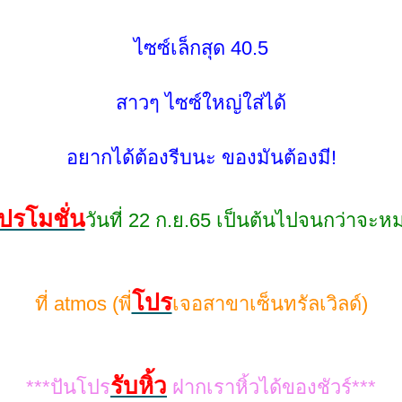
ไซซ์เล็กสุด 40.5
สาวๆ ไซซ์ใหญ่ใส่ได้
อยากได้ต้องรีบนะ ของมันต้องมี!
รโมชั่น
วันที่ 22 ก.ย.65 เป็นต้นไปจนกว่าจะห
ปร
ที่ atmos (พี่
เจอสาขาเซ็นทรัลเวิลด์)
รับหิ้ว
***ปันโปร
ฝากเราหิ้วได้ของชัวร์***