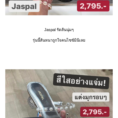
Jaspal รัดส้นนุ่มๆ
รุ่นนี้ส้นหนาถูกใจคนไซซ์มินิเล