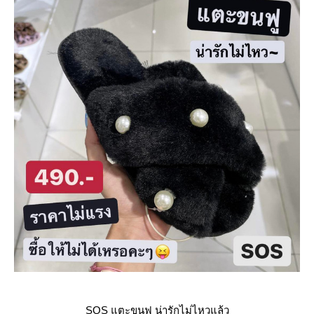
SOS แตะขนฟู น่ารักไม่ไหวแล้ว