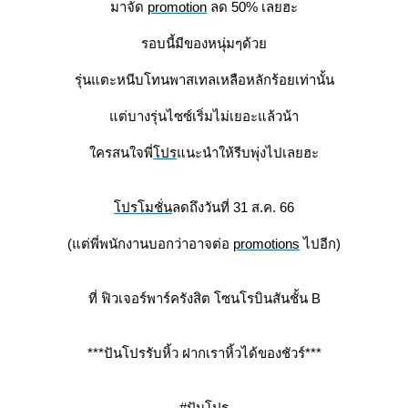
มาจัด
promotion
ลด 50% เลยฮะ
รอบนี้มีของหนุ่มๆด้ว
รุ่นแตะหนีบโทนพาสเทลเหลือหลักร้อยเท่านั้น
ต่บางรุ่นไซซ์เริ่มไม่เยอะแล้วน้า
ครสนใจพี่
ปร
นะนำให้รีบพุ่งไปเลยฮะ
ปรโมชั่น
ลดถึงวันที่ 31 ส.ค. 66
(แต่พี่พนักงานบอกว่าอาจต่อ
promotions
ไปอีก)
ที่ ฟิวเจอร์พาร์ครังสิต โซนโรบินสันชั้น B
***ปันโป
รรับหิ้ว
ฝากเราหิ้วได้ของชัวร์***
#ปันโปร