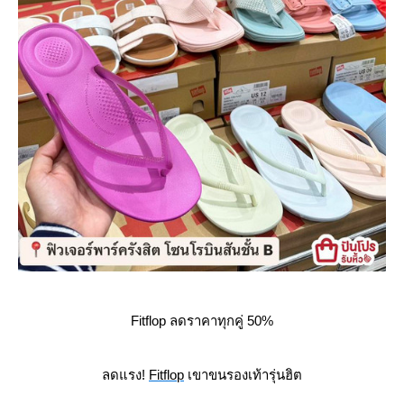
Fitflop
ลดราคา
ทุกคู่ 50%
ลดแรง!
Fitflop
เขาขนรองเท้ารุ่นฮิต