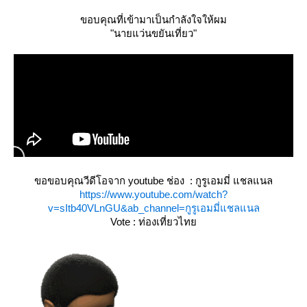
ขอบคุณที่เข้ามาเป็นกำลังใจให้ผม
"นายแว่นขยันเที่ยว"
ขอขอบคุณวีดีโอจาก youtube ช่อง : กูรูเอมมี่ แชลแนล
https://www.youtube.com/watch?
v=sItb40VLnGU&ab_channel=กูรูเอมมี่แชลแนล
Vote : ท่องเที่ยวไท