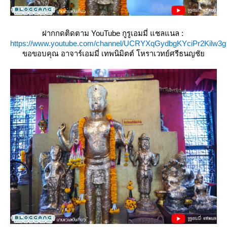
ฝากกดติดตาม YouTube กูรูเอมมี่ แชลแนล :
https://www.youtube.com/channel/UCRYXqGydbgKYciPr2Kilw3g
ขอขอบคุณ อาจาร์เอมมี่ เทพนิมิตต์ โหราเวทย์ศรีธนญชั