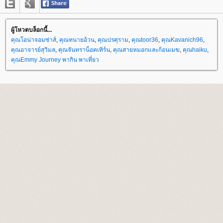
ผู้โหวตบล็อกนี้...
คุณโอน่าจอมซ่าส์
,
คุณทนายอ้วน
,
คุณปรศุราม
,
คุณtoor36
,
คุณKavanich96
,
คุณอาจารย์สุวิมล
,
คุณจันทราน็อคเทิร์น
,
คุณสายหมอกและก้อนเมฆ
,
คุณhaiku
,
คุณEmmy Journey พากิน พาเที่ยว