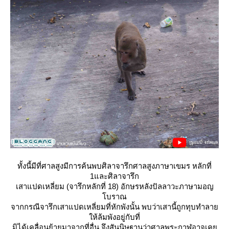
ทั้งนี้มีที่ศาลสูงมีการค้นพบศิลาจารึกศาลสูงภาษาเขมร หลักที่
1และศิลาจารึก
เสาแปดเหลี่ยม (จารึกหลักที่ 18) อักษรหลังปัลลาวะภาษามอญ
บราณ
จากกรณีจารึกเสาแปดเหลี่ยมที่หักพังนั้น พบว่าเสานี้ถูกทุบทำลา
ห้ล้มพังอยู่กับที่
มิได้เคลื่อนย้ายมาจากที่อื่น จึงสันนิษฐานว่าศาลพระกาฬอาจเค