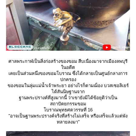
ศาลพระกาฬเป็นสิ่งก่อสร้างของขอม สืบเนื่องมาจากเมืองลพบุรี
นอดีต
เคยเป็นส่วนหนึ่งของขอมโบราณ ซึ่งได้กลายเป็นศูนย์กลางการ
ปกครอง
ของขอมในลุ่มแม่น้ำเจ้าพระยา อย่างไรก็ตามฌ็อง บวสเซอลิเยร์
ได้สันนิษฐานจาก
ฐานพระปรางค์ที่สูงมากนี้ ว่าเขายังมิได้ข้อยุติว่าเป็น
สถาปัตยกรรมขอม
บราณพุทธศตวรรษที่ 16
"อาจเป็นฐานพระปรางค์จริงที่สร้างไม่เสร็จ หรือเสร็จแล้วแต่พัง
ทลายลงมา"