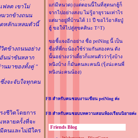
ก่มีหนวด) (แต่ตอนนี้ในที่สุดนกฮู้ก็
นแฟลต เขาไม่
จากไปอย่างสงบ ไม่รู้อายุรวมเท่าไร
ิดหมวกข้างถนน
ต่มาอยู่ที่บ้านได้ 11 ปี ขอไว้อาลัยปู่
าดหลักแหลมตัวนี้
ฮู้ ขอให้ไปสู่สุขคตินะ T^T)
ขอชี้แจงอีกอย่าง ชื่อ peiNing นี้ เป็น
ีวิตข้างถนนอย่าง
ชื่อที่พี่กะน้องใช้ร่วมกันสองคน ดัง
นั้นอย่างงว่าเดี๋ยวก็แทนตัวว่ารุ้งบ้าง
ยอันน่าขันหลาก
หนิงบ้าง ก็มันคนละคนนิ (รุ้งน่ะคนพี่
นมาของทั้งคู่ "
หนิงน่ะคนน้อง)
ซึ่งจะจับใจทุกคน
FB สำหรับคนชอบงานเขียน peiNing ค่ะ
ดำรงชีวิตโดยการ
FB สำหรับคนชอบบทความสอนห้องเรียนนิยายค่ะ
ลายครั้งที่จะ
Friends Blog
ไม่มีคนและไม่มีใคร