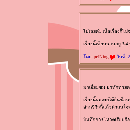
ศพ" Pop-Science ที่สนุกดีนะ
เปิดถุงหนังสือของสัปดาห์
หนังสือต.ค.2558 (อีกรอบค่ะ)
เปิดถุงหนังสือของสัปดาห์
หนังสือต.ค.2558 ค่ะ
ไม่เลยค่ะ เนื้อเรื่องก็ไป
รีวิวหนังสือ "ผู้ชายที่หลงรัก
ตัวเลข" (The Man Who Loved
เรื่องนี้เขียนนานอยู่ 3-4
Only Numbers) โดย PAUL
ดย:
peiNing
วันที่:
HOFFMAN
<Pop Science> รีวิว "เหตุผล
ของธรรมชาติ" โดย ชัชพล
เกียรติขจรธาดา
รีวิว "The Great Gatsby" นิยา
มาเยี่ยมชม มาทักทายค
ที่ขุดขึ้นมาจากกองดอง
รีวิว "ประวัติจริงของอา Q"
เรื่องนี้ผมเคยได้ยินชื
หนังสือระดับเทพของจีน
อ่านรีวิวนี้แล้วน่าสน
รีวิว "Baria’s Mission" by กัลฐิ
บันทึกการโหวตเรียบร้อ
ดา เก๊าก็อ่านนิยายแฟนตาซีนะ
รีวิว "Love Trick พลิกรักสลับ