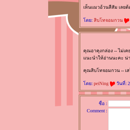
"วัยซนคนมีพลังจิต" ไม่ว่ายัง
เห็นแมวอ้วนสีสัม เลยต้
ไงก็อยากให้ลองอ่าน
ดย:
สิบโทจอมกวน
ละครคน โดย ว. วินิจฉัยกุล
(นิยายเรื่องแรกในชีวิตการ
อ่าน)
นิมิตรมาร โดย แก้วเก้า (อ่าน
ไปก็กลัวๆ นะ)
คุณอาคุงกล่อง -- ไม่เคย
ลับสุดรัก by bookmark
นะนำให้อ่านนะคะ น่
ระบำรัก by ศรัณญ์ชล (Clear
คุณสิบโทจอมกวน -- เสร็
Ice)
ความรู้สึกดี...ที่เรียกว่ารัก 34
ดย:
peiNing
วันที่:
นานๆ ทีขอรีวิวเรื่องสั้นบ้างละ
กัน
ฝนปลายฟ้า by จินตกัญญา ...
ชื่อ :
นิยายดีๆ ในลรรยากาศโรแมน
Comment :
ติก แอบตื่นเต้นเล็กๆ ครบรสนะ
เนี่
รุ่งอรุณ by กิ่งฉัตร .. เรื่องนี้