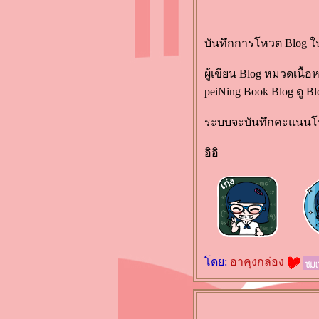
จ" เล่มหนาที่เต็มไปด้วยความ
ฟินของพระนาง
บันทึกการโหวต Blog ใน
“เด็กชายล่องหน” โดย Sally
Gardner วรรณกรรมเยาวชนที่
ผู้เขียน Blog หมวดเนื้อ
อยากแนะนำ
peiNing Book Blog ดู Bl
"118 ธาตุเคมี" รีวิวหนังสือเล่ม
รกจากเมื่อตอนงานหนังสือ
ระบบจะบันทึกคะแนนโหว
ต.ค.57 ที่ผ่านมา
อิอิ
เปิดถุงหนังสือ (รอบสอง) ของ
สัปดาห์หนังสือต.ค.2557 ค่ะ
เปิดถุงหนังสือ (รอบแรก) ของ
สัปดาห์หนังสือต.ค.2557 ค่ะ
พักนี้บ้าพลัง รีวิว "มัดหัวใจ
ด้วยใยรัก" โดยนภชล ตามมา
ดย:
อาคุงกล่อง
ติดๆ
รีวิวหนังสือเล่มสุดท้ายของปี
จ็กพ็อตตกที่ "ก่อนแสงรัก"
ดย ปราณธร