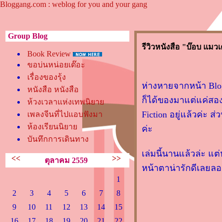
Bloggang.com : weblog for you and your gang
Group Blog
รีวิวหนังสือ "บ๊อบ แม
Book Review
ขอบ่นหน่อยเต๊อะ
เรื่องของรุ้ง
ห่างหายจากหน้า Blo
หนังสือ หนังสือ
ก็ได้ของมาแต่แค่สอง
ห้วงเวลาแห่งเทพนิยา
Fiction อยู่แล้วค่ะ ส่
เพลงจีนที่ไปแอบฟังมา
ห้องเรียนนิยา
ค่ะ
บันทึกการเดินทาง
เล่มนี้นานแล้วล่ะ แต่
<<
>>
ตุลาคม 2559
หน้าตาน่ารักดีเลยลอง
1
2
3
4
5
6
7
8
9
10
11
12
13
14
15
16
17
18
19
20
21
22