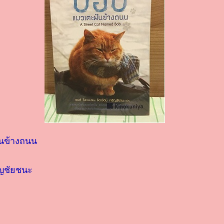
ันข้างถนน
ิญชัยชนะ