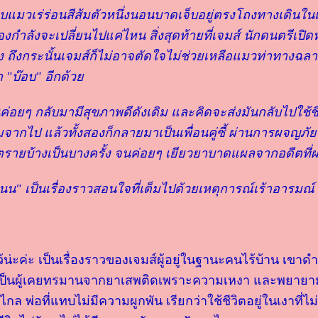
 พบแมวเร่ร่อนสีส้มตัวหนึ่งนอนบาดเจ็บอยู่ตรงโถงทางเดินใ
เองกำลังจะเปลี่ยนไปแค่ไหน สิ่งสุดท้ายที่เจมส์ นักดนตรีเป
้ยง ถึงกระนั้นเจมส์ก็ไม่อาจตัดใจไม่ช่วยเหลือแมวท่าทางฉล
ว่า "บ๊อบ" อีกด้ว
่อยๆ กลับมามีสุขภาพดีดังเดิม และคิดจะส่งมันกลับไปใช้ช
อมจากไป แล้วทั้งสองก็กลายมาเป็นเพื่อนคู่ซี้ ผ่านการผจญภั
ยบ้างเป็นบางครั้ง จนค่อยๆ เยียวยาบาดแผลจากอดีตที่ผ่า
น" เป็นเรื่องราวสอนใจที่เต็มไปด้วยเหตุการณ์เร้าอารมณ์ 
ว้น่ะค่ะ เป็นเรื่องราวของเจมส์ผู้อยู่ในฐานะคนไร้บ้าน เขา
เป็นผู้เคยทรมานจากยาเสพติดเพราะความเหงา และพยายามห
่างไกล พ่อที่แทบไม่มีความผูกพัน เรียกว่าใช้ชีวิตอยู่ในเงาที่