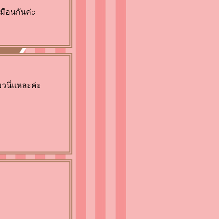
หมือนกันค่ะ
แมวนี่แหละค่ะ