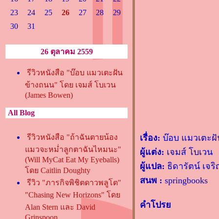
23
24
25
26
27
28
29
30
31
26 ตุลาคม 2559
รีวิวหนังสือ "บ๊อบ แมวเตะฝัน
ข้างถนน" โดย เจมส์ โบเวน
(James Bowen)
All Blog
รีวิวหนังสือ "ถ้าฉันตายน้อง
เรื่อง:
บ๊อบ แมวเตะฝ
มวจะหม่ำลูกตาฉันไหมนะ"
ผู้แต่ง:
เจมส์ โบเวน
(Will MyCat Eat My Eyeballs)
ผู้แปล:
ธิดารัตน์ เจร
ดย Caitlin Doughty
สนพ :
springbooks
รีวิว "ภารกิจพิชิตดาวพลูโต"
"Chasing New Horizons" โด
คำโปร
Alan Stern และ David
Grinspoon