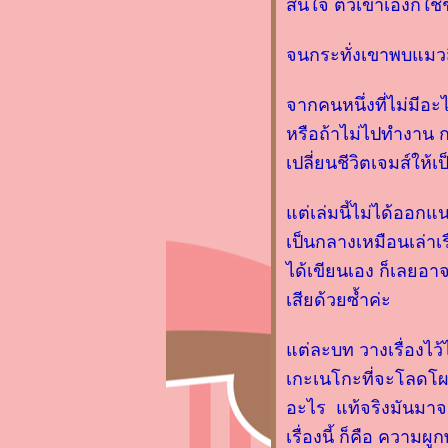
สนใจ ตัวเขาเองก็ใช้
สั้นๆ หลังความตาย" (Smoke
Gets in Your Eyes) โดย Caitlin
จนกระทั่งเขาพบแมวสีส
Doughty
รีวิวหนังสือ "มนุษย์ร้าน
จากคนหนึ่งที่ไม่มีอ
สะดวกซื้อ" โดย Murata Sayaka
รีวิวหนังสือ "โดรายากิขนมนี้
หรือถ้าไม่ไปทำงาน ก
ทำด้วยใจ" โดย Durian
เปลี่ยนชีวิตเจมส์ให้เป็
Sukegawa
ตอนนี้ทำ Channel รีวิวนิยา
ต่เล่มนี้ไม่ได้ออกแน
จีนอยู่นะคะ
เป็นกลางเหมือนเล่าเร
รีวิวหนังสือ "ปาฏิหาริย์ร้านชำ
ได้เขียนเอง ก็เลยอาจ
ขอบคุณนามิยะ"
เสียด้วยซ้ำค่ะ
รีวิวหนังสือ "ขัปปะ" โดย ริว
นซุเกะ อะคุตะงาวะ
ต่ละบท วางเรื่องไว้ไ
รีวิวหนังสือ "ศพบอก Beyond
the Body Farm"
เกะเนโกะที่จะโลดโผน
รีวิวหนังสือ "วัสดุนิยม เรื่อง
อะไร แท้จริงมันมาจา
ราวชวนทึ่งของสารพันวัตถุ
เรื่องนี้ ก็คือ ความผ
เปลี่ยนโลก" โดย Mark