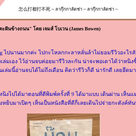
怎么打都打不死 ~ ลากุ๊กกาลัดช่า ~ ลากุ๊กกาลัดช่า ~
วเตะฝันข้างถนน" โดย เจมส์ โบเวน (James Bowen)
g ไปนานมากค่ะ ไปกะโหลกกะลาหลั่นล้าไม่ยอมรีวิวอะไรสัก
เล่มเอง ไว้อ่านจบค่อยมารีวิวละกัน น่าจะพอเดาได้ว่าหนิงซ
วนเล่มนี้อ่านจบได้ไม่ถึงเดือน คิดว่ารีวิวก็ดี น่ารักดี เลยฮึดม
หนิงไปได้มาตอนที่ตีพิมพ์ครั้งที่ 9 ได้มาแบบ เดินผ่าน เห็นแม
หยิบมาเปิดๆ เห็นเป็นหนังสือที่ดีก็เลยเดินไปจ่ายกะตังค์ทัน