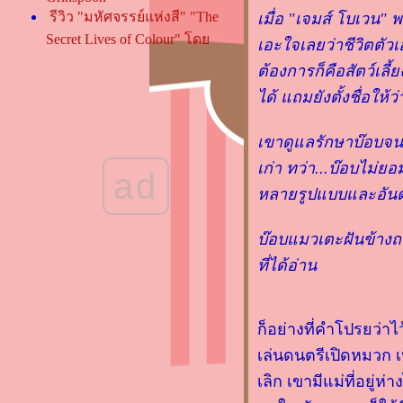
รีวิว "มหัศจรรย์แห่งสี" "The
เมื่อ "เจมส์ โบเวน"
Secret Lives of Colour" โด
เอะใจเลยว่าชีวิตตัว
Kassia ST Clair
ต้องการก็คือสัตว์เลี
รีวิว “Black Death "ห่าลง" จีน
ได้ แถมยังตั้งชื่อให้
ถึงไทย ตายทั้งโลก” โดย ศิริ
พจน์ เหล่ามานะเจริญ
เขาดูแลรักษาบ๊อบจนค
รีวิว “แบล็ก โชว์แมน กับ
เก่า ทว่า...บ๊อบไม่ย
ฆาตกรรมในเมืองไร้ชื่อ” โด
ad
ฮิงาชิโนะ เคโงะ
หลายรูปแบบและอันตรา
รีวิวหนังสือ "สวัสดีครับ คุณ
ภรรยา!" โดย เยว่เซี่ยเตี๋ยอิ๋ง
บ๊อบแมวเตะฝันข้างถน
รีวิวหนังสือ "เกรฟดิกเกอร์ ล่า
ที่ได้อ่าน
ทั่วโตเกียว" โดย ทาคาโนะ คะ
ซุอากิ
รีวิวหนังสือ "แมงกะพรุนไม่
ก็อย่างที่คำโปรยว่าไ
เป็นน้ำแข็ง" โดย อิจิคาวะ ยู
เล่นดนตรีเปิดหมวก 
ตะ
เลิก เขามีแม่ที่อยู่ห
รีวิวหนังสือ "ศพ ความจริง