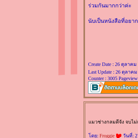
Miodownik
ร่วมกันมากกว่าค่ะ
รีวิวหนังสือ "ถ้าโลกนี้ไม่มี
มว" โดย Genki Kawamura
นับเป็นหนังสือที่อย
รีวิวหนังสือ "บ๊อบ แมวเตะฝัน
ข้างถนน" โดย เจมส์ โบเวน
(James Bowen)
รีวิวหนังสือ "ชีวิตมั่งคั่งด้ว
กระเป๋าสตางค์ใบเดียว" โด
คะเมะดะ จุนอิชิโร
Create Date : 26 ตุลาคม
เปิดถุงงานหนังสือเมษายน
Last Update : 26 ตุลาคม
Counter : 3005 Pageview
2559 ค่า
วิจารณ์นิยาย "ลางรักเล่ห์ร้าย"
by สิตา
รีวิวนิยาย "Fangirl" by
Rainbow Rowell
รีวิว “ราชินีศุภยาลัต” จากเสรี่
มวช่างกลมดีจัง จบไม่เ
งทองสู่เกวียนเทียมวัว
รีวิว "Stiff เรื่องลับที่ไม่รู้ของ
ดย:
Froggie
วันที่: