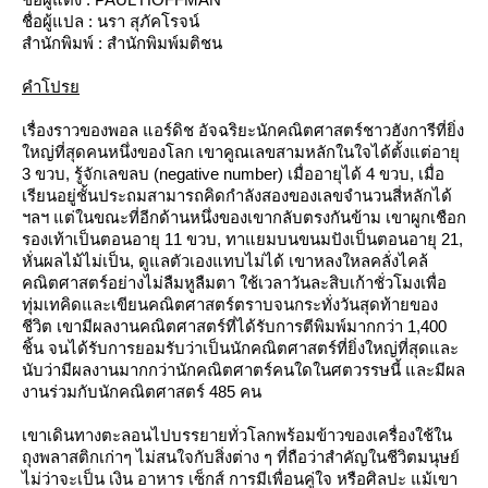
ชื่อผู้แปล : นรา สุภัคโรจน์
สำนักพิมพ์ : สำนักพิมพ์มติชน
คำโปร
เรื่องราวของพอล แอร์ดิช อัจฉริยะนักคณิตศาสตร์ชาวฮังการีที่ยิ่ง
หญ่ที่สุดคนหนึ่งของโลก เขาคูณเลขสามหลักในใจได้ตั้งแต่อายุ
3 ขวบ, รู้จักเลขลบ (negative number) เมื่ออายุได้ 4 ขวบ, เมื่อ
เรียนอยู่ชั้นประถมสามารถคิดกำลังสองของเลขจำนวนสี่หลักได้
ฯลฯ แต่ในขณะที่อีกด้านหนึ่งของเขากลับตรงกันข้าม เขาผูกเชือก
รองเท้าเป็นตอนอายุ 11 ขวบ, ทาแยมบนขนมปังเป็นตอนอายุ 21,
หั่นผลไม้ไม่เป็น, ดูแลตัวเองแทบไม่ได้ เขาหลงใหลคลั่งไคล้
คณิตศาสตร์อย่างไม่ลืมหูลืมตา ใช้เวลาวันละสิบเก้าชั่วโมงเพื่อ
ทุ่มเทคิดและเขียนคณิตศาสตร์ตราบจนกระทั่งวันสุดท้ายของ
ชีวิต เขามีผลงานคณิตศาสตร์ที่ได้รับการตีพิมพ์มากกว่า 1,400
ชิ้น จนได้รับการยอมรับว่าเป็นนักคณิตศาสตร์ที่ยิ่งใหญ่ที่สุดและ
นับว่ามีผลงานมากกว่านักคณิตศาตร์คนใดในศตวรรษนี้ และมีผล
งานร่วมกับนักคณิตศาสตร์ 485 คน
เขาเดินทางตะลอนไปบรรยายทั่วโลกพร้อมข้าวของเครื่องใช้ใน
ถุงพลาสติกเก่าๆ ไม่สนใจกับสิ่งต่าง ๆ ที่ถือว่าสำคัญในชีวิตมนุษย์
ไม่ว่าจะเป็น เงิน อาหาร เซ็กส์ การมีเพื่อนคู่ใจ หรือศิลปะ แม้เขา