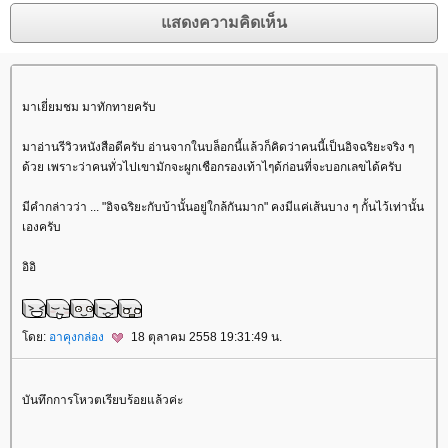
มาเยี่ยมชม มาทักทายครับ
มาอ่านรีวิวหนังสือดีครับ อ่านจากในบล็อกนี้แล้วก็คิดว่าคนนี้เป็นอิจฉริยะจริง ๆ
ด้วย เพราะว่าคนทั่วไปเขามักจะผูกเชือกรองเท้าไๆด้ก่อนที่จะบอกเลขได้ครับ
มีคำกล่าวว่า ... "อิจฉริยะกับบ้านั้นอยู่ใกล้กันมาก" คงมีแค่เส้นบาง ๆ กั้นไว้เท่านั้น
เองครับ
อิอิ
ดย:
อาคุงกล่อง
18 ตุลาคม 2558 19:31:49 น.
บันทึกการโหวตเรียบร้อยแล้วค่ะ