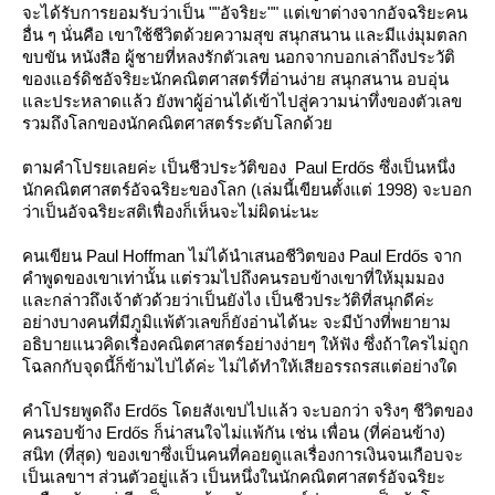
จะได้รับการยอมรับว่าเป็น ""อัจริยะ"" แต่เขาต่างจากอัจฉริยะคน
อื่น ๆ นั่นคือ เขาใช้ชีวิตด้วยความสุข สนุกสนาน และมีแง่มุมตลก
ขบขัน หนังสือ ผู้ชายที่หลงรักตัวเลข นอกจากบอกเล่าถึงประวัติ
ของแอร์ดิชอัจริยะนักคณิตศาสตร์ที่อ่านง่าย สนุกสนาน อบอุ่น
ละประหลาดแล้ว ยังพาผู้อ่านได้เข้าไปสู่ความน่าทึ่งของตัวเลข
รวมถึงโลกของนักคณิตศาสตร์ระดับโลกด้ว
ตามคำโปรยเลยค่ะ เป็นชีวประวัติของ Paul Erdős ซึ่งเป็นหนึ่ง
นักคณิตศาสตร์อัจฉริยะของโลก (เล่มนี้เขียนตั้งแต่ 1998) จะบอก
ว่าเป็นอัจฉริยะสติเฟื่องก็เห็นจะไม่ผิดน่ะนะ
คนเขียน Paul Hoffman ไม่ได้นำเสนอชีวิตของ Paul Erdős จาก
คำพูดของเขาเท่านั้น แต่รวมไปถึงคนรอบข้างเขาที่ให้มุมมอง
ละกล่าวถึงเจ้าตัวด้วยว่าเป็นยังไง เป็นชีวประวัติที่สนุกดีค่ะ
อย่างบางคนที่มีภูมิแพ้ตัวเลขก็ยังอ่านได้นะ จะมีบ้างที่พยายาม
อธิบายแนวคิดเรื่องคณิตศาสตร์อย่างง่ายๆ ให้ฟัง ซึ่งถ้าใครไม่ถูก
ฉลกกับจุดนี้ก็ข้ามไปได้ค่ะ ไม่ได้ทำให้เสียอรรถรสแต่อย่างใด
คำโปรยพูดถึง Erdős โดยสังเขปไปแล้ว จะบอกว่า จริงๆ ชีวิตของ
คนรอบข้าง Erdős ก็น่าสนใจไม่แพ้กัน เช่น เพื่อน (ที่ค่อนข้าง)
สนิท (ที่สุด) ของเขาซึ่งเป็นคนที่คอยดูแลเรื่องการเงินจนเกือบจะ
เป็นเลขาฯ ส่วนตัวอยู่แล้ว เป็นหนึ่งในนักคณิตศาสตร์อัจฉริยะ