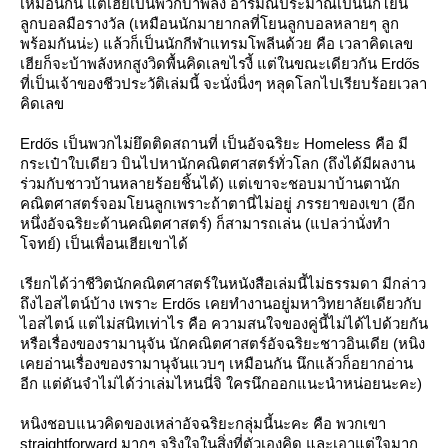
เหมือนกัน แต่เฮียเป็นพวกบ้าพลัง อารมณ์ประมาณเป็นนักโยน
ลูกบอลมือรางวัล (เหมือนนักมายากลที่โยนลูกบอลหลายๆ ลูก
พร้อมกันน่ะ) แล้วก็เป็นนักกีฬาแทรมโพลีนด้วย คือ เวลาคิดเลข
เฮียก็จะบ้าพลังหกสูงวิดพื้นคิดเลขไรงี้ แต่ในขณะเดียวกัน Erdős
ที่เป็นเจ้าของชีวประวัติเล่มนี้ จะนั่งนิ่งๆ หลุดโลกไปเรียบร้อยเวลา
คิดเลข
Erdős เป็นพวกไม่ยึดติดสถานที่ เป็นอัจฉริยะ Homeless คือ มี
กระเป๋าใบเดียว บินไปหานักคณิตศาสตร์ทั่วโลก (ถึงได้มีผลงาน
ร่วมกับชาวบ้านหลายร้อยชิ้นได้) แต่เขาจะชอบมาบ้านตานัก
คณิตศาสตร์จอมโยนลูกเพราะถ้าตานี่ไม่อยู่ ภรรยาของเขา (อีก
หนึ่งอัจฉริยะด้านคณิตศาสตร์) ก็สามารถเล่น (แปลว่านั่งทำ
จทย์) เป็นเพื่อนเฮียเขาได้
เรียกได้ว่าชีวิตนักคณิตศาสตร์ในหนังสือเล่มนี้ไม่ธรรมดา มีกล่าว
ถึงไอสไตน์บ้าง เพราะ Erdős เคยทำงานอยู่มหาวิทยาลัยเดียวกับ
ไอสไตน์ แต่ไม่สนิทเท่าไร คือ ความสนใจของคู่นี้ไม่ได้ไปด้วยกัน
หรือเรื่องของรามานุจัน นักคณิตศาสตร์อัจฉริยะชาวอินเดีย (หนิง
เคยอ่านเรื่องของรามานุจันแวบๆ เหมือนกัน นึกแล้วก็อยากอ่าน
อีก แต่ดันจำไม่ได้ว่าเล่มไหนนี่จิ ใครนึกออกแนะนำหน่อยนะคะ)
หนิงชอบแนวคิดของเหล่าอัจฉริยะกลุ่มนี้นะคะ คือ พวกเขา
straightforward มากๆ จริงใจในสิ่งที่ตัวเองคิด และเอาแต่ใจมาก