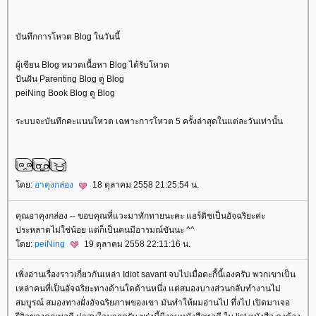
บันทึกการโหวต Blog ในวันนี้
ผู้เขียน Blog หมวดเนื้อหา Blog ได้รับโหวต
ปันฝัน Parenting Blog ดู Blog
peiNing Book Blog ดู Blog
ระบบจะบันทึกคะแนนโหวต เฉพาะการโหวต 5 ครั้งล่าสุดในแต่ละวันเท่านั้น
ดย:
อาคุงกล่อง
18 ตุลาคม 2558 21:25:54 น.
คุณอาคุงกล่อง -- ขอบคุณที่แวะมาทักทายนะคะ แอร์ดิชเป็นอัจฉริยะค่ะ
ประหลาดไม่ใช่น้อย แต่ก็เป็นคนมีอารมณ์ขันนะ ^^
ดย:
peiNing
19 ตุลาคม 2558 22:11:16 น.
เพิ่งอ่านเรื่องราวเกี่ยวกันเหล่า Idiot savant จบไปเมื่อตะกี้นี้เองครับ พวกเขาเป็น
เหล่าคนที่เป็นอัจฉริยะทางด้านใดด้านหนึ่ง แต่สมองบางส่วนกลับทำงานไม่
สมบูรณ์ สมองทางฝั่งอัจฉริยภาพของเขา มันทำให้ผมอ่านไป ทึ่งไป เปิดมาเจอ