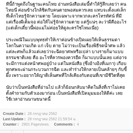
ทีนี้ถ้าพูดถึงในฐานะคนไทย อ่านหนังสือเล่มนี้ทำให้รู้สึกเลยว่า คน
ไทยนี่ ค่อนข้างใกล้ชิดกับคนตายพอสมควรเลย แทบจะตั้งแต่เล็ก
ที่เด็กไทยรู้จักความตาย โดยเฉพาะจากพวกละครโทรทัศน์ ที่มี
ต่เรื่องผีเต็มจอ ต่อให้ไม่รู้จักความตาย แต่รู้แน่ๆ ละว่าผีคืออะไร
(แต่เด็กเดี๋ยวนี้พ่อแม่ไม่ค่อยให้ดูละครใช่ไหมเนี่ย)
ประเพณีในแบบพุทธทำให้เราค่อนข้างเปิดเผยให้เห็นธรรมดา
ลกในความเกิด แก่ เจ็บ ตาย ไม่ว่าจะเป็นเรื่องพิธีรดน้ำศพ แล้ว
ต่ละศพก็แล้วแต่เลยว่าจะฉีดยาศพหรือเปล่า บางรายก็มาแบบ
ธรรมชาติเลย คือ อะไรที่ควรพองควรอืด ก็มาแบบนั้นเลย แต่อาจ
จะมีการแต่งหน้าศพอยู่บ้าง แต่ในหนังสือ (ซึ่งอ้างอิงที่เมกา) เกือบ
ทุกศพจะผ่านกระบวนการฉีด และทำร่างให้กลายเป็นคล้ายๆ กับขี้
ผึ้ง เพราะอยากให้ญาติเห็นศพที่ใกล้เคียงกับตอนที่เขามีชีวิตที่สุด
นับว่าเป็นหนังสือที่อ่านไป แล้วก็ย้อนกลับมาคิดในสิ่งที่เราไม่เค
ตั้งคำถามกับตัวเองมาก่อน เป็นหนังสือที่เปิดมุมมองให้ดีค่ะ เล
ช้เวลาอ่านนานขนาดนี้
Create Date :
28 กรกฎาคม 2562
Last Update :
28 กรกฎาคม 2562 21:59:54 น.
Counter :
2901 Pageviews.
Comments :
4