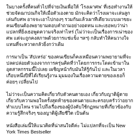
นบางครั้งที่คนทั่วไปที่จ่ายเงินเพื่อให้ 'โรงเผาศพ' ที่เธอทำงานให้
ช่วยจัดฌาปณกิจให้เมื่อตัวเองตาย มักจะคิดว่าโรงเผาจะเล่นลูก
เล่นกับศพ อาจจะเอาไปกองๆ รวมกันแล้วเผาทีเดียวแบบเผาขยะ
คนเขียนต้องพยายามตอบคำถามอย่างอดทน และเธอพบว่าน่า
ปลกที่ยิ่งเธอพูดความจริงเท่าไหร่ (ไม่ว่าจะเป็นเรื่องการเน่าของ
ศพ แต่จะถูกคงสภาพด้วยการแช่แข็ง ฯลฯ) กลับทำให้คนวางใจ
ทนที่จะหวาดกลัวยิ่งกว่าเดิม
การมาเป็น 'สัปเหร่อ' ของคนเขียนก็คงเหมือนความพยายามที่จะ
ปลดปล่อยตัวเองจากการครุ่นคิดที่ว่าโดยการกระโดดเข้ามาใน
อุตสาหกรรมนี้ไปเลย เผชิญหน้ากับมันให้รู้กันไป และในเวลา
เกือบหนึ่งปีที่ได้เรียนรู้งาน มุมมองในเรื่องความตายของเธอก็
ค่อยๆ เปลี่ยนไป
ไม่ว่าจะเป็นความคิดเกี่ยวกับตัวคนตายเอง เกี่ยวกับญาติผู้ตา
เกี่ยวกับความพอใจครั้งสุดท้ายของคนตายและครอบครัวว่าอยาก
ทำแบบไหน รวมไปถึงเรื่องของผู้บังคับใช้กฏหมายที่เกี่ยวข้องกับ
ความรู้สึกจริงๆ ของญาติผู้เสียชีวิต เป้นต้น
หนังสือเล่มนี้ให้แนวคิดที่น่าสนใจดีค่ะ ไม่แปลกที่จะเป็น New
York Times Bestseller