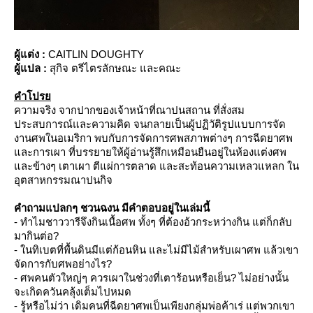
ผู้แต่ง :
CAITLIN DOUGHTY
ผู้แปล :
สุกิจ ตรีไตรลักษณะ และคณะ
คำโปร
ความจริง จากปากของเจ้าหน้าที่ณาปนสถาน ที่สั่งสม
ประสบการณ์และความคิด จนกลายเป็นผู้ปฏิวัติรูปแบบการจัด
งานศพในอเมริกา พบกับการจัดการศพสภาพต่างๆ การฉีดยาศพ
ละการเผา ที่บรรยายให้ผู้อ่านรู้สึกเหมือนยืนอยู่ในห้องแต่งศพ
ละข้างๆ เตาเผา ตีแผ่การตลาด และสะท้อนความเหลวแหลก ใน
อุตสาหกรรมณาปนกิจ
คําถามแปลกๆ ชวนฉงน มีคําตอบอยู่ในเล่มนี้
- ทําไมชาววารีจึงกินเนื้อศพ ทั้งๆ ที่ต้องอ้วกระหว่างกิน แต่ก็กลับ
มากินต่อ?
- ในทิเบตที่พื้นดินมีแต่ก้อนหิน และไม่มีไม้สําหรับเผาศพ แล้วเขา
จัดการกับศพอย่างไร?
- ศพคนตัวใหญ่ๆ ควรเผาในช่วงที่เตาร้อนหรือเย็น? ไม่อย่างนั้น
จะเกิดควันคลุ้งเต็มไปหมด
- รู้หรือไม่ว่า เดิมคนที่ฉีดยาศพเป็นเพียงกลุ่มพ่อค้าเร่ แต่พวกเขา