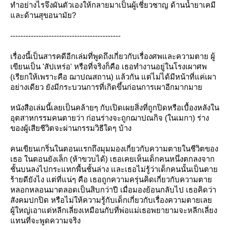
ทําอย่างไรจึงผันตัวเองให้กลายมาเป็นผู้เชี่ยวชาญ ด้านน้ำยาเคมี
ละด้านสุขอนามัย?
-------------------------------------------
เรื่องนี้เป็นสารคดีอีกเล่มที่พูดถึงเกี่ยวกับเรื่องศพและความตาย ผู้
เขียนเป็น 'สัปเหร่อ' หรือที่จริงก็คือ เธอทำงานอยู่ในโรงเผาศพ
(เรียกให้เพราะคือ ฌาปณสถาน) แล้วกัน แต่ไม่ได้มีหน้าที่แค่เผา
อย่างเดียว ยังมีกระบวนการที่เกิดขึ้นก่อนการเผาอีกมากมา
หนังสือเล่มนี้เลยเป็นคล้ายๆ กับเปิดเผยสิ่งที่ถูกปิดหรือเบื้องหลังใน
อุตสาหกรรมคนตายว่า ก่อนร่างจะถูกฌาปณกิจ (ในเมกา) ร่าง
ของผู้เสียชีวิตจะผ่านกรรมวิธีใดๆ บ้าง
คนเขียนเกริ่นในตอนแรกถึงมุมมองเกี่ยวกับความตายในชีวิตของ
เธอ ในตอนยังเล็ก (ห้าขวบได้) เธอเคยเห็นเด็กคนหนึ่งตกลงจาก
ชั้นบนลงไปกระแทกพื้นชั้นล่าง และเธอไม่รู้ว่าเด็กคนนั้นเป็นตา
ร้ายดียังไง แต่ที่แน่ๆ คือ เธอถูกความครุ่นคิดเกี่ยวกับความตา
หลอกหลอนมาตลอดเป็นสิบกว่าปี เมื่อมองย้อนกลับไป เธอคิดว่า
สังคมปกปิด หรือไม่ให้ความรู้กับเด็กเกี่ยวกับเรื่องความตายเล
ผู้ใหญ่เอาแต่หลีกเลี่ยงเหมือนกับที่พ่อแม่เธอพยายามจะหลีกเลี่ยง
ทนที่จะพูดความจริง