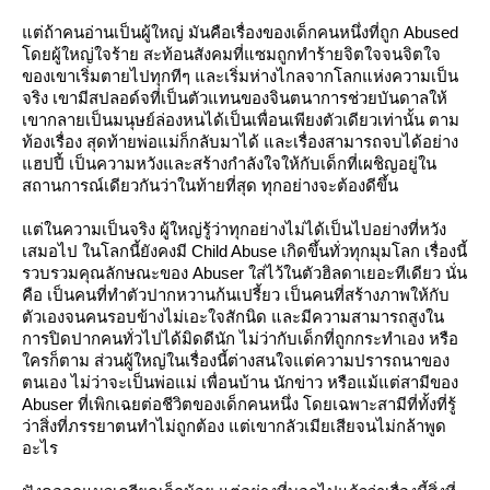
ต่ถ้าคนอ่านเป็นผู้ใหญ่ มันคือเรื่องของเด็กคนหนึ่งที่ถูก Abused
ดยผู้ใหญ่ใจร้าย สะท้อนสังคมที่แซมถูกทำร้ายจิตใจจนจิตใจ
ของเขาเริ่มตายไปทุกทีๆ และเริ่มห่างไกลจากโลกแห่งความเป็น
จริง เขามีสปลอด์จที่เป็นตัวแทนของจินตนาการช่วยบันดาลให้
เขากลายเป็นมนุษย์ล่องหนได้เป็นเพื่อนเพียงตัวเดียวเท่านั้น ตาม
ท้องเรื่อง สุดท้ายพ่อแม่ก็กลับมาได้ และเรื่องสามารถจบได้อย่าง
ฮปปี้ เป็นความหวังและสร้างกำลังใจให้กับเด็กที่เผชิญอยู่ใน
สถานการณ์เดียวกันว่าในท้ายที่สุด ทุกอย่างจะต้องดีขึ้น
ต่ในความเป็นจริง ผู้ใหญ่รู้ว่าทุกอย่างไม่ได้เป็นไปอย่างที่หวัง
เสมอไป ในโลกนี้ยังคงมี Child Abuse เกิดขึ้นทั่วทุกมุมโลก เรื่องนี้
รวบรวมคุณลักษณะของ Abuser ใส่ไว้ในตัวฮิลดาเยอะทีเดียว นั่น
คือ เป็นคนที่ทำตัวปากหวานก้นเปรี้ยว เป็นคนที่สร้างภาพให้กับ
ตัวเองจนคนรอบข้างไม่เอะใจสักนิด และมีความสามารถสูงใน
การปิดปากคนทั่วไปได้มิดดีนัก ไม่ว่ากับเด็กที่ถูกกระทำเอง หรือ
ครก็ตาม ส่วนผู้ใหญ่ในเรื่องนี้ต่างสนใจแต่ความปรารถนาของ
ตนเอง ไม่ว่าจะเป็นพ่อแม่ เพื่อนบ้าน นักข่าว หรือแม้แต่สามีของ
Abuser ที่เพิกเฉยต่อชีวิตของเด็กคนหนึ่ง โดยเฉพาะสามีที่ทั้งที่รู้
ว่าสิ่งที่ภรรยาตนทำไม่ถูกต้อง แต่เขากลัวเมียเสียจนไม่กล้าพูด
อะไร