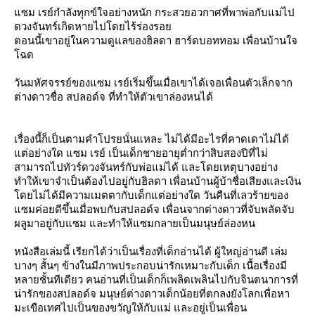
ซม เรย์กำลังทุกข์ใจอย่างหนัก กระสวยอวกาศที่พาพ่อกับแม่ไป
ดวงจันทร์เกิดหายไปโดยไร้ร่องรอ
ตอนนี้เขาอยู่ในความดูแลของฮิลดา ฮาร์ดบอททอม เพื่อนบ้านใจ
ฉด
วันมหัศจรรย์ของแซม เรย์เริ่มขึ้นเมื่อเขาได้เจอเพื่อนตัวเล็กจาก
ต่างดาวชื่อ สปลอด์จ ที่ทำให้ตัวเขาล่องหนได้
เรื่องนี้ก็เป็นตามคำโปรยนั่นแหละ ไม่ได้มีอะไรที่คาดเดาไม่ได้
ต่อย่างใด แซม เรย์ เป็นเด็กชายอายุต่ำกว่าสิบสองปีที่ไม่
สามารถไปทัวร์ดวงจันทร์กับพ่อแม่ได้ และโดยเหตุบางอย่าง
ทำให้เขาจำเป็นต้องไปอยู่กับฮิลดา เพื่อนบ้านผู้บ้าชื่อเสียงและเงิน
ดยไม่ได้มีความเมตตากับเด็กแต่อย่างใด วันคืนที่เลวร้ายของ
ซมค่อยดีขึ้นเมื่อพบกับสปลอด์จ เพื่อนจากต่างดาวที่จับพลัดจับ
ผลูมาอยู่กับแซม และทำให้แซมกลายเป็นมนุษย์ล่องหน
หนังสือเล่มนี้ เรียกได้ว่าเป็นเรื่องที่เด็กอ่านได้ ผู้ใหญ่อ่านดี เล่ม
บางๆ สั้นๆ ข้างในมีภาพประกอบน่ารักเหมาะกับเด็ก เนื้อเรื่องมี
หลายชั้นทีเดียว คนอ่านที่เป็นเด็กก็เพลิดเพลินไปกับจินตนาการที่
น่ารักของสปลอด์จ มนุษย์ต่างดาวเด็กน้อยที่ตกลงยังโลกเพื่อหา
มะเขือเทศไปเป็นของขวัญให้กับแม่ และอยู่เป็นเพื่อน