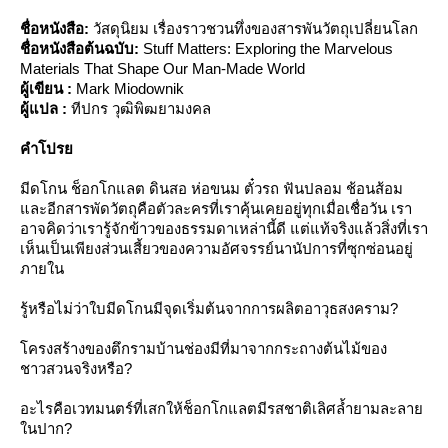
ชื่อหนังสือ:
วัสดุนิยม เรื่องราวชวนทึ่งของสารพันวัตถุเปลี่ยนโลก
ชื่อหนังสือต้นฉบับ:
Stuff Matters: Exploring the Marvelous
Materials That Shape Our Man-Made World
ผู้เขียน :
Mark Miodownik
ผู้แปล :
ทีปกร วุฒิพิฒยามงคล
คำโปร
มีดโกน ช็อกโกแลต ดินสอ ห่อขนม ตั๋วรถ ฟันปลอม ช้อนส้อม
ละอีกสารพัดวัตถุคือตัวละครที่เราคุ้นเคยอยู่ทุกเมื่อเชื่อวัน เรา
อาจคิดว่าเรารู้จักข้าวของธรรมดาเหล่านี้ดี แต่แท้จริงแล้วสิ่งที่เรา
เห็นเป็นเพียงส่วนเสี้ยวของความอัศจรรย์นานัปการที่ซุกซ่อนอยู่
ภายใน
รู้หรือไม่ว่าใบมีดโกนมีจุดเริ่มต้นจากการผลิตอาวุธสงคราม?
ครงสร้างของตึกรามบ้านช่องมีที่มาจากกระถางต้นไม้ของ
ชาวสวนจริงหรือ?
อะไรคือเวทมนตร์ที่เสกให้ช็อกโกแลตมีรสชาติเลิศล้ำยามละลา
นปาก?