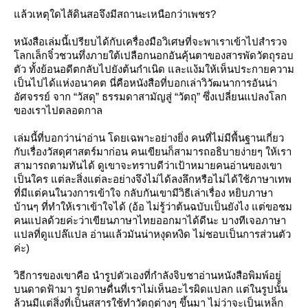
ล้วเหตุใดไส้ดินสอจึงมีสถานะเหนือกว่าเพชร?
หนังสือเล่มนี้เปรียบได้กับเครื่องมือวิเศษที่จะพาเราเข้าไปสำรวจ
ลกเล็กจิ๋วชวนทึ่งภายใต้เปลือกนอกอันคุ้นตาของสารพัดวัตถุรอบ
ตัว ทั้งย้อนอดีตกลับไปยังต้นกำเนิด และแง้มให้เห็นประกายความ
เป็นไปได้แห่งอนาคต นี่คือหนังสือที่บอกเล่าวิวัฒนาการอันน่า
อัศจรรย์ จาก “วัสดุ” ธรรมดาสามัญสู่ “วัตถุ” ซึ่งเปลี่ยนแปลงโลก
ของเราไปตลอดกาล
เล่มนี้ที่บอกว่าน่าอ่าน โดยเฉพาะอย่างยิ่ง คนที่ไม่มีพื้นฐานเกี่ยว
กับเรื่องวัสดุศาสตร์มาก่อน คนเขียนก็สามารถอธิบายง่ายๆ ให้เรา
สามารถตามทันได้ ดูเขาจะทราบดีว่าเป้าหมายคนอ่านของเขา
เป็นใคร แต่ละสิ่งแต่ละอย่างจึงไม่ได้ลงลึกหรือไม่ได้ใช้ภาษาเทพ
ที่มีแต่คนในวงการเข้าใจ กลับกันเขามีวิธีเล่าเรื่อง หยิบภาษา
บ้านๆ ที่ทำให้เราเข้าใจได้ (อ้อ ไม่รู้ว่าต้นฉบับเป็นยังไง แต่ขอชม
คนแปลด้วยค่ะว่าเขียนภาษาไทยออกมาได้ดีนะ บางทีเจอภาษา
ปลที่ดูแปล๊แปล อ่านแล้วมันน่าหงุดหงิด ไม่ชอบเป็นการส่วนตัว
ค่ะ)
วิธีการของเขาคือ นำรูปตัวเองที่กำลังจิบชาอ่านหนังสือพิมพ์อยู่
บนดาดฟ้ามา รูปดาษดื่นที่เราไม่เห็นอะไรผิดแปลก แต่ในรูปนั้น
ล้วนมีแต่สิ่งที่เป็นสสารใช้ทำวัตถุต่างๆ ขึ้นมา ไม่ว่าจะเป็นเหล็ก