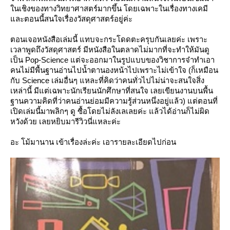
นเชิงของทางวิทยาศาสตร์มากขึ้น โดยเฉพาะในเรื่องทางเคมี
ละตอนนี้สนใจเรื่องวัสดุศาสตร์อยู่ค่ะ
ตอนเจอหนังสือเล่มนี้ แทบจะกระโดดตะครุบกันเลยค่ะ เพราะ
เวลาพูดถึงวัสดุศาสตร์ มีหนังสือในตลาดไม่มากที่จะทำให้มันดู
เป็น Pop-Science แต่จะออกมาในรูปแบบของวิชาการจ๋าทำเอา
คนไม่มีพื้นฐานอ่านไปน้ำตานองหน้าไปเพราะไม่เข้าใจ (ก็เหมือน
กับ Science เล่มอื่นๆ แหละที่คิดว่าคนทั่วไปไม่น่าจะสนใจสิ่ง
เหล่านี้ มีแต่เฉพาะนักเรียนนักศึกษาที่สนใจ เลยเขียนงานบนพื้น
ฐานความคิดที่ว่าคนอ่านย่อมมีความรู้ส่วนหนึ่งอยู่แล้ว) แต่ตอนที่
เปิดเล่มนี้มาพลิกๆ ดู ซื้อโดยไม่ลังเลเลยค่ะ แล้วได้อ่านก็ไม่ผิด
หวังด้วย เลยหยิบมารีวิวนี่แหละค่ะ
อะ โม้มานาน เข้าเรื่องล่ะค่ะ เอารายละเอียดไปก่อน