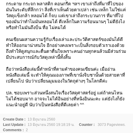
กระดาษ กระจก พลาสติก คอนกรีต ฯลฯ เขาเล่าถึงที่มาที่ไปของ
มันในระดับที่ลึกกว่า สิ่งที่เราเห็นด้วยตาเปล่า เช่น เหล็ก ไม่ใช่แค่
วัสดุแข็งกล้า หลอมได้ ก็จบ แต่เขาเล่าถึงกระบวนการ ที่มาที่ไป
ของมันว่าทำไมมันหลอมได้ ตีเหล็กในความร้อนนานๆ ไม่ดียังไง
หรือทำไมมันถึงบิ่น ทื่อ ไม่คมได้
คนเขียนผสานความรู้กับเรื่องเล่าและประวัติศาสตร์ของมันได้ดี
ทำให้ออกมาน่าสนใจ อีกอย่างคงเพราะเป็นสิ่งรอบตัวเราเองด้ว
ถึงทำให้ดูสนุกและตื่นตาตื่นใจเพราะคนอ่านทุกคนล้วนมีส่วนร่วม
มีประสบการณ์กับวัสดุเหล่านี้ทั้งสิ้น
ถือว่าหนังสือเล่มนี้ทำหน้าที่ตามคำของคนเขียนค่ะ เมื่ออ่าน
หนังสือเล่มนี้ จะทำให้คุณมองภาพที่เขานั่งจิบชานั้นด้วยสายตาที่
เปลี่ยนไป นับว่าเปลี่ยนมุมมองในวัตถุต่างๆ ในโลกดีค่ะ
ปล. ชอบเพราะส่วนหนึ่งสนใจเรื่องวัสดุศาสตร์อยู่ แต่ถ้าคนไหน
ไม่ได้ชอบมาก อาจจะไม่ได้อินอย่างที่หนิงอินนะคะ แต่ยังไงก็ยัง
นะนำอยู่ดี นับว่าเป็นหนังสือที่ดีเลยค่า ^^
Create Date :
13 มิถุนายน 2560
Last Update :
13 มิถุนายน 2560 19:18:19 น.
Counter :
3073 Pageviews.
Comments :
2