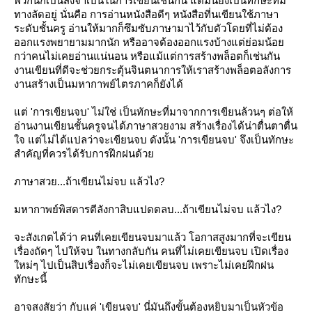
พวกนี้ก็เป็นสิ่งจำเป็นในการเขียนเช่นกัน แต่มันยังเป็นทักษะที่มี
ทางลัดอยู่ นั่นคือ การอ่านหนังสือดีๆ หนังสือที่นเขียนใช้ภาษา
ระดับชั้นครู อ่านให้มากก็ซึมซับภาษามาไว้กับตัวโดยที่ไม่ต้อง
ออกแรงพยายามมากนัก หรืออาจต้องออกแรงบ้างแต่ย่อมน้อ
กว่าคนไม่เคยอ่านแน่นอน หรือแม้แต่การสร้างพล็อตก็เช่นกัน
งานเขียนที่ดีจะช่วยกระตุ้นจินตนาการให้เราสร้างพล็อตอลังการ
งานสร้างเป็นมหากาพย์ไตรภาคก็ยังได้
ต่ 'การเขียนจบ' ไม่ใช่ เป็นทักษะที่มาจากการเขียนล้วนๆ ต่อให้
อ่านงานเขียนชั้นครูจนได้ภาษาสวยงาม สร้างเรื่องได้น่าตื่นตาตื่น
จ แต่ไม่ได้แปลว่าจะเขียนจบ ดังนั้น 'การเขียนจบ' จึงเป็นทักษะ
สำคัญที่ควรได้รับการฝึกฝนด้ว
ภาษาสวย...ถ้าเขียนไม่จบ แล้วไง?
มหากาพย์พิสดารตีลังกาสิบแปดตลบ...ถ้าเขียนไม่จบ แล้วไง?
จะสังเกตได้ว่า คนที่เคยเขียนจบมาแล้ว โอกาสสูงมากที่จะเขียน
เรื่องถัดๆ ไปให้จบ ในทางกลับกัน คนที่ไม่เคยเขียนจบ เปิดเรื่อง
หม่ๆ ไปเป็นสิบเรื่องก็จะไม่เคยเขียนจบ เพราะไม่เคยฝึกฝน
ทักษะนี้
อาจสงสัยว่า กับแค่ 'เขียนจบ' นี่มันถึงขั้นต้องหยิบมาเป็นหัวข้อ