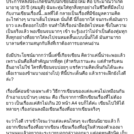
ประการหลังนี้จะเกิดขึ้นกับนักเขียนมือใหม่ คือ ประมาณว่าเกิด
มาอายุ 20 ปี (สมมุติ) ฉันจะทุ่มใส่ทุกสิ่งทุกอย่างในชีวิตที่มีลงไป
กับงานเขียนเรื่องนี้...ผลที่ได้ กลายเป็นเรื่องที่มีข้อมูลความคิด
อะไรต่างๆ นานาเต็มไปหมด นั่นก็ดี นี่ก็อยากใส่ จนกระทั่งมันยาว
าว และยืดออกไปอีก จนทำให้เรื่องน่าอึดอัดไปหมด ซึ่งในความ
เป็นจริงแล้ว พอเขียนจบมากๆ เข้า จะรู้เองว่าไม่จำเป็นต้องทุ่มทุก
สิ่งทุกอย่างที่อยากใส่ลงไปจนหมดสิ้นแบบนั้นก็ได้ มันสามารถ
บาลานซ์ความสนุกกับสิ่งที่เราต้องการบอกคนอ่าน
ังมีประโยชน์มากกว่านี้แต่ขี้เกียจเขียน คิดว่าแค่นี้น่าจะพอแล้ว
เพราะมันคือสิ่งสำคัญมากที่สุด (สำหรับเรานะคะ แต่สำหรับคน
อื่นอาจไม่ใช่ ใครที่เขียนจบบ่อยๆ แชร์ความคิดเห็นกันได้นะคะ
เผื่อเรามองข้ามบางอย่างไป) ทีนี้ประเด็นคือ แล้วเราจะฝึกยังไงดี
ล่ะ?
เรื่องนี้ค่อนข้างเฉพาะตัว วิธีการเขียนของแต่ละคนไม่เหมือนกัน
ถ้าเอาแบบบ้านๆ เลยนะ คือ เริ่มจากการฝึกเขียนเรื่องที่ไม่ต้อง
าว เป็นเรื่องแค่สักไม่เกิน 20 หน้า A4 จบก็ได้ค่ะ เขียนไปให้ได้
หลายๆ เรื่องก่อนลงมือเขียนเรื่องที่อยากเขียนจริงๆ
จะว่าไงดี เราเข้าใจนะว่าแต่ละคนไหนๆ จะเขียนนิยายแล้ว ก็
อยากเขียนเรื่องที่อยากเขียน เขียนเรื่องที่อยู่ในหัวของตัวเองมา
นานนมแล้วอยากจะระบายบอกกล่าวออกมา แต่อดทนสักนิด เก็บ