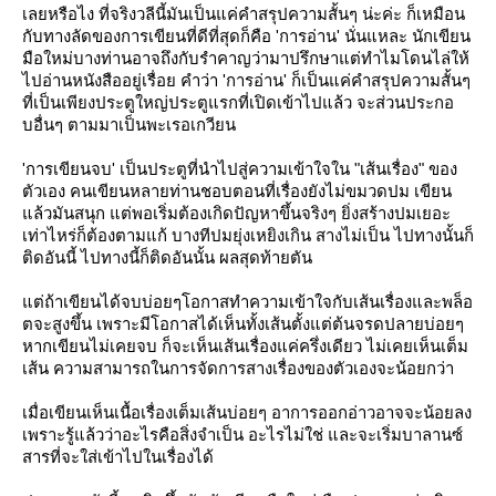
เลยหรือไง ที่จริงวลีนี้มันเป็นแค่คำสรุปความสั้นๆ น่ะค่ะ ก็เหมือน
กับทางลัดของการเขียนที่ดีที่สุดก็คือ 'การอ่าน' นั่นแหละ นักเขียน
มือใหม่บางท่านอาจถึงกับรำคาญว่ามาปรึกษาแต่ทำไมโดนไล่ให้
ไปอ่านหนังสืออยู่เรื่อย คำว่า 'การอ่าน' ก็เป็นแค่คำสรุปความสั้นๆ
ที่เป็นเพียงประตูใหญ่ประตูแรกที่เปิดเข้าไปแล้ว จะส่วนประกอ
บอื่นๆ ตามมาเป็นพะเรอเกวียน
'การเขียนจบ' เป็นประตูที่นำไปสู่ความเข้าใจใน "เส้นเรื่อง" ของ
ตัวเอง คนเขียนหลายท่านชอบตอนที่เรื่องยังไม่ขมวดปม เขียน
ล้วมันสนุก แต่พอเริ่มต้องเกิดปัญหาขึ้นจริงๆ ยิ่งสร้างปมเยอะ
เท่าไหร่ก็ต้องตามแก้ บางทีปมยุ่งเหยิงเกิน สางไม่เป็น ไปทางนั้นก็
ติดอันนี้ ไปทางนี้ก็ติดอันนั้น ผลสุดท้ายตัน
ต่ถ้าเขียนได้จบบ่อยๆโอกาสทำความเข้าใจกับเส้นเรื่องและพล็อ
ตจะสูงขึ้น เพราะมีโอกาสได้เห็นทั้งเส้นตั้งแต่ต้นจรดปลายบ่อยๆ
หากเขียนไม่เคยจบ ก็จะเห็นเส้นเรื่องแค่ครึ่งเดียว ไม่เคยเห็นเต็ม
เส้น ความสามารถในการจัดการสางเรื่องของตัวเองจะน้อยกว่า
เมื่อเขียนเห็นเนื้อเรื่องเต็มเส้นบ่อยๆ อาการออกอ่าวอาจจะน้อยลง
เพราะรู้แล้วว่าอะไรคือสิ่งจำเป็น อะไรไม่ใช่ และจะเริ่มบาลานซ์
สารที่จะใส่เข้าไปในเรื่องได้