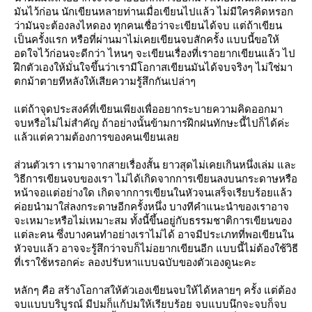
มันไว้ก่อน นักเขียนหลายท่านเมื่อเขียนไปแล้ว ไม่มีใครคิดหรอก
ว่ามันจะต้องลงไหดอง ทุกคนเชื่อว่าจะเขียนได้จบ แต่ถ้าเขียน
เป็นครั้งแรก หรือที่ผ่านมาไม่เคยเขียนจบสักครั้ง แบบนี้ขอให้
อดใจไว้ก่อนจะดีกว่า ไหนๆ จะเขียนเรื่องที่เราอยากเขียนแล้ว ไป
ฝึกตัวเองให้มั่นใจขึ้นว่าเรามีโอกาสเขียนมันได้จบจริงๆ ไม่ใช่มา
ตกม้าตายทีหลังให้เสียความรู้สึกกันเปล่าๆ
ต่ถ้าจุดประสงค์ที่เขียนเพียงเพื่ออยากระบายความคิดออกมา
จบหรือไม่ไม่สำคัญ ถ้าอย่างนั้นข้ามการฝึกฝนทักษะนี้ไปก็ได้ค่ะ
ล้วแต่ความต้องการของคนเขียนเล
ส่วนตัวเรา เรามาจากสายเรื่องสั้น ยาวสุดไม่เคยเกินหนึ่งเล่ม และ
วิธีการเขียนจบของเรา ไม่ได้เกิดจากการเขียนลงบนกระดาษหรือ
หน้าจอแต่อย่างใด เกิดจากการเขียนในหัวจนเสร็จเรียบร้อยแล้ว
ค่อยนำมาใส่ลงกระดาษอีกครั้งหนึ่ง บางทีคำแนะนำของเราอาจ
จะเหมาะหรือไม่เหมาะสม ทั้งนี้ขึ้นอยู่กับธรรมชาติการเขียนของ
ต่ละคน ซึ่งบางคนทำอย่างเราไม่ได้ อาจมีประเภทที่พอเขียนใน
หัวจบแล้ว อาจจะรู้สึกว่าจบก็ไม่อยากเขียนอีก แบบนี้ไม่ต้องใช้วิธี
ที่เราใช้หรอกค่ะ ลองปรับหาแบบฉบับของตัวเองดูนะคะ
หลักๆ คือ สร้างโอกาสให้ตัวเองเขียนจบให้ได้หลายๆ ครั้ง แต่ต้อง
จบแบบบริบูรณ์ มีปมก็แก้ปมให้เรียบร้อย จบแบบนึกจะจบก็จบ