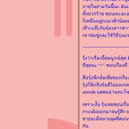
ภายในสามวันนี้นะ ฉันเอ
Gardner วรรณกรรมเยาวชนที่
ทั้งปากร้าย ชอบเอะอะอ
อยากแนะนำ
ก็เหมือนลูกแมวตัวน้อย
"118 ธาตุเคมี" รีวิวหนังสือเล่ม
เจ๊าะแจ๊ะกับน้องสาวชาว
รกจากเมื่อตอนงานหนังสือ
เขาข่มขู่และใช้วิธีรุนแร
ต.ค.57 ที่ผ่านมา
เปิดถุงหนังสือ (รอบสอง) ของ
--------------------------------
สัปดาห์หนังสือต.ค.2557 ค่ะ
เปิดถุงหนังสือ (รอบแรก) ของ
รุ้งว่าเรื่องนี้สมบูรณ์สุ
สัปดาห์หนังสือต.ค.2557 ค่ะ
ที่สุดนะ ^^" ชอบเรื่องที
พักนี้บ้าพลัง รีวิว "มัดหัวใจ
คือรุ้งนึกข้อเสียของเรื
ด้วยใยรัก" โดยนภชล ตามมา
รุ้งก็นึกถึงข้อดีไม่ออกเ
ติดๆ
smooth แต่พออ่านจบ ก็
รีวิวหนังสือเล่มสุดท้ายของปี
จ็กพ็อตตกที่ "ก่อนแสงรัก"
เพราะงั้น รุ้งเลยชอบเ
ดย ปราณธร
กระเด้งออกมาจนรู้สึก t
"วัยซนคนมีพลังจิต" ไม่ว่ายัง
ชายจะมีหลายจุดที่ค่อนข้
ไงก็อยากให้ลองอ่าน
กัน