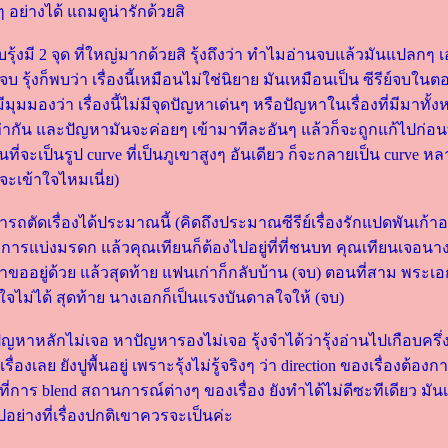
 อย่างได้ แถมดูน่ารักด้วยสิ
ับรุ้งมี 2 จุด ที่ใหญ่มากด้วยสิ รุ้งถึงว่า ทำไมอ่านจบแล้วมันแปลกๆ เ
ุ้งก็พบว่า เรื่องนี้เหมือนไม่ใช่นิยาย มันเหมือนเป็น ซีรีย์จบใ
มีมุมมองว่า เรื่องนี้ไม่มีจุดปัญหาเด่นๆ หรือปัญหาในเรื่องที่มีมาทั
่ากัน และปัญหามันจะค่อยๆ เข้ามาทีละอันๆ แล้วก็จะถูกแก้ไปก่อน
ที่จะเป็นรูป curve ที่เป็นภูเขาสูงๆ อันเดียว ก็จะกลายเป็น curve หล
้จะเข้าใจไหมเนี่ย)
ามารถตัดเรื่องได้ประมาณนี้ (คิดถึงประมาณซีรีย์เรื่องรักแปดพันเก้
การแบ่งมรดก แล้วคุณเทียนก็ต้องไปอยู่ที่ที่ชนบท คุณเทียนเจอนาง
ขออยู่ด้วย แล้วสุดท้าย แฟนเก่าก็กลับบ้าน (จบ) ตอนที่สาม พระเ
ินใจไม่ได้ สุดท้าย นางเอกก็เป็นแรงบันดาลใจให้ (จบ)
หาหลักไม่เจอ หาปัญหารองไม่เจอ รุ้งจำได้ว่ารุ้งอ่านไปเกือบครึ่งเ
าเรื่องเลย ยังปูพื้นอยู่ เพราะรุ้งไม่รู้จริงๆ ว่า direction ของเรื่องต้อ
ู่ที่การ blend สถานการณ์ต่างๆ ของเรื่อง ยังทำได้ไม่ดีซะทีเดียว 
นไปอย่างที่เรื่องปกติเขาควรจะเป็นค่ะ