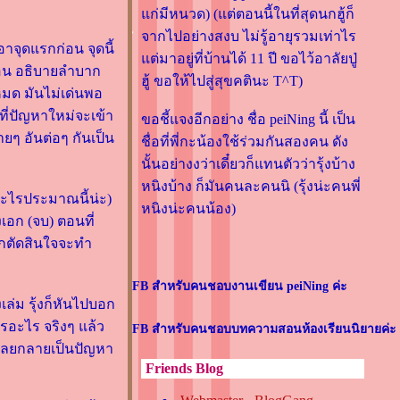
ก่มีหนวด) (แต่ตอนนี้ในที่สุดนกฮู้ก็
จากไปอย่างสงบ ไม่รู้อายุรวมเท่าไร
อาจุดแรกก่อน จุดนี้
ต่มาอยู่ที่บ้านได้ 11 ปี ขอไว้อาลัยปู่
นตอน อธิบายลำบาก
ฮู้ ขอให้ไปสู่สุขคตินะ T^T)
้งหมด มันไม่เด่นพอ
ที่ปัญหาใหม่จะเข้า
ขอชี้แจงอีกอย่าง ชื่อ peiNing นี้ เป็น
ายๆ อันต่อๆ กันเป็น
ชื่อที่พี่กะน้องใช้ร่วมกันสองคน ดัง
นั้นอย่างงว่าเดี๋ยวก็แทนตัวว่ารุ้งบ้าง
หนิงบ้าง ก็มันคนละคนนิ (รุ้งน่ะคนพี่
าอะไรประมาณนี้น่ะ)
หนิงน่ะคนน้อง)
เอก (จบ) ตอนที่
อกตัดสินใจจะทำ
FB สำหรับคนชอบงานเขียน peiNing ค่ะ
ล่ม รุ้งก็หันไปบอก
งการอะไร จริงๆ แล้ว
FB สำหรับคนชอบบทความสอนห้องเรียนนิยายค่ะ
มันเลยกลายเป็นปัญหา
Friends Blog