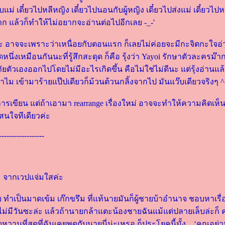
ม่ เดี๋ยวไปหลีหญิง เดี๋ยวไปนอนกับผู้หญิง เดี๋ยวไปส่งแม่ เดี๋ยวไปห
มาก แล้วก็ทำให้ไม่อยากจะอ่านต่อไปอีกเลย -_-'
ยๆ ค่ะ อาจจะเพราะว่าเหนื่อยกับตอนแรก ก็เลยไม่ค่อยจะมีกะจิตกะใจอ
ุดหนึ่งเหมือนกันนะที่รู้สึกสะดุด ก็คือ รุ้งว่า Yayoi รักษาตัวละครม๊า
ภัยตัวเองออกไปโดยไม่มีอะไรเกิดขึ้น คือไม่ใช่ไม่ดีนะ แต่รุ้งอ่านแล
ทำไม เข้ามาร้ายแป๊ปเดียวก็ม้วนต้วนกลิ้งจากไป มันแว๊บเดียวจริงๆ ^
นการเขียน แต่ถ้าเอามา rearrange เรื่องใหม่ อาจจะทำให้ความคิดเห็น
่าสนใจทีเดียวค่ะ
------------------
ะ จากเวปแจ่มใสค่ะ
ย ทำเป็นมาดเข้ม เก๊กขรึม ที่แท้นายมันก็ผู้ชายบ้าอำนาจ ชอบหาเรื่
่มีวันซะล่ะ แล้วถ้านายกล้าแตะน้องชายฉันแม้แต่ปลายเล็บล่ะก็ ค
หวานที่สุดที่ฉันเคยพูดกับนายนี่น่ะเหรอ ก็ประโยคนี้มั้ง... ‘คุณอย่