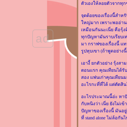
ตัวเองให้ลอยตัวจากทุกๆ
รีวิว “Black Death "ห่าลง" จีน
ถึงไทย ตายทั้งโลก” โดย ศิริ
จุดด้อยของเรื่องนี้สำหร
พจน์ เหล่ามานะเจริญ
หญ่มาก เพราะพออ่านจบ ร
รีวิว “แบล็ก โชว์แมน กับ
เหมือนกันนะเนี่ย คือรุ้ง
ฆาตกรรมในเมืองไร้ชื่อ” โด
ad
ทุกปัญหามันราบเรียบเท
ฮิงาชิโนะ เคโงะ
มา กราฟของเรื่องนี้ แทน
รีวิวหนังสือ "สวัสดีครับ คุณ
รูปหุบเขา (ถ้าพูดอย่างนี
ภรรยา!" โดย เยว่เซี่ยเตี๋ยอิ๋ง
รีวิวหนังสือ "เกรฟดิกเกอร์ ล่า
เอางี้ ยกตัวอย่าง รุ้งส
ทั่วโตเกียว" โดย ทาคาโนะ คะ
ตอนแรก คุณเทียนได้รับ
ซุอากิ
สอง แฟนเก่าคุณเทียนมา
รีวิวหนังสือ "แมงกะพรุนไม่
อะไรกะที่ที่ได้ แต่ตัดส
เป็นน้ำแข็ง" โดย อิจิคาวะ ยู
ตะ
อะไรประมาณนี้อ่ะ หาปัญ
รีวิวหนังสือ "ศพ ความจริง
กับหนิงว่า เนี่ย ยังไม่เข้
สั้นๆ หลังความตาย" (Smoke
ปัญหาของเรื่องนี้ มันอย
Gets in Your Eyes) โดย Caitlin
ที่ stand alone ไม่ล้อกั
Doughty