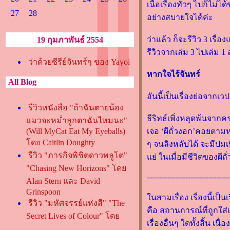
เนื้อเรื่องทั่วๆ ไปก็ไม
27
28
อย่างสบายใจได้ค่ะ
ว่าแล้ว ก็จะรีวิว 3 เร
19 กุมภาพันธ์ 2554
รีวิวจากเล่ม 3 ไปเล่ม 1
ว่าด้วยซีรีย์จันทร์ๆ ของ Yayoi
หากใจไร้จันทร์
All Blog
อันนี้เป็นเรื่องย่อจากเว
รีวิวหนังสือ "ถ้าฉันตายน้อง
ธีริทธ์เพิ่งหลุดพ้นจากค
มวจะหม่ำลูกตาฉันไหมนะ"
(Will MyCat Eat My Eyeballs)
เจอ ‘ผีถั่วงอก’คอยตามห
ดย Caitlin Doughty
ๆ จนลิงหลับได้ จะมีปมเบ
รีวิว "ภารกิจพิชิตดาวพลูโต"
่ ในเมื่อมีชีวิตของผีถั่
"Chasing New Horizons" โด
--------------------------------
Alan Stern และ David
Grinspoon
นสามเรื่อง เรื่องนี้เป็นเ
รีวิว "มหัศจรรย์แห่งสี" "The
คือ สถานการณ์ที่ถูกใส
Secret Lives of Colour" โด
เรื่องอื่นๆ ใดทั้งสิ้น
Kassia ST Clair