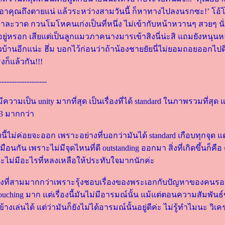
าคุณถึงตายแน่ แล้วระหว่างสามวันนี้ ก็หาทางไปลงนรกซะ!’ โอ้โฮ..
าละวาด กวนโมโหคนเก่งเป็นที่หนึ่ง ไม่เข้ากับหน้าหวานๆ สวยๆ นั
อยู่หรอก เสียแต่เป็นลูกแมวภาคนางมารเข้าสิงนี่น่ะสิ แถมยังหนุน
บ้านอีกแน่ะ ฮึ่ม บอกไว้ก่อนว่าถ้าน้องชายยัยนี่ไม่ยอมถอยออกไปดี
งก็แล้วกัน!!!
-------------------
ด มีความเป็น unity มากที่สุด เป็นเรื่องที่ได้ standard ในภาพรวมที่สุด แ
่ 3 มากกว่า
่องนี้ไม่ค่อยจะออก เพราะอย่างที่บอกว่ามันได้ standard เกือบทุกจุด
หมือนกัน เพราะไม่มีจุดไหนที่ดี outstanding ออกมา สิ่งที่เกิดขึ้นก็คือ
จะไม่มีอะไรที่หลงเหลือให้ประทับใจมากนักค่ะ
รื่องที่สามมากกว่าเพราะรุ้งชอบเรื่องของพระเอกกับปัญหาของคนรอ
ouching มาก แต่เรื่องนี้มันไม่มีอารมณ์นั้น แม้แต่ตอนความสัมพัน
างเล่นได้ แต่ว่ามันก็ยังไม่ได้อารมณ์นั้นอยู่ดีค่ะ ไม่รู้ทำไมนะ ว