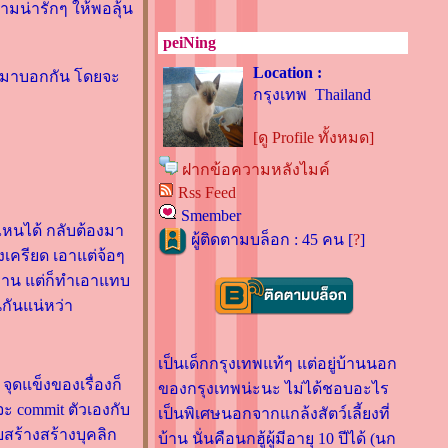
ามน่ารักๆ ให้พอลุ้น
peiNing
Location :
เอามาบอกกัน โดยจะ
กรุงเทพ Thailand
[ดู Profile ทั้งหมด]
ฝากข้อความหลังไมค์
Rss Feed
Smember
่ไหนได้ กลับต้องมา
ผู้ติดตามบล็อก : 45 คน [
?
]
งเครียด เอาแต่จ้อๆ
พล่าน แต่ก็ทำเอาแทบ
นกันแน่หว่า
เป็นเด็กกรุงเทพแท้ๆ แต่อยู่บ้านนอก
ง จุดแข็งของเรื่องก็
ของกรุงเทพน่ะนะ ไม่ได้ชอบอะไร
ะ commit ตัวเองกับ
เป็นพิเศษนอกจากแกล้งสัตว์เลี้ยงที่
ยสร้างสร้างบุคลิก
บ้าน นั่นคือนกฮู้ผู้มีอายุ 10 ปีได้ (นก