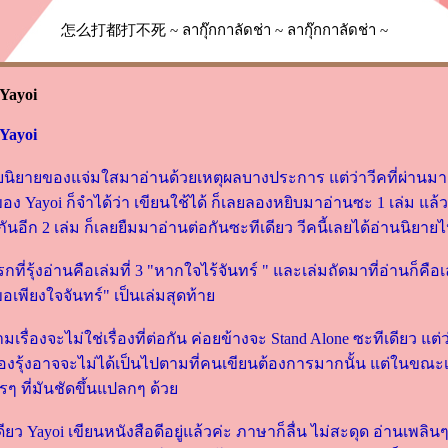
怎么打都打不死 ~ ลากุ๊กกาลัดช่า ~ ลากุ๊กกาลัดช่า ~
 Yayoi
 Yayoi
บนิยายของแจ่มใสมาอ่านด้วยเหตุผลบางประการ แต่ว่าวีคที่ผ่านมา ไม
ของ Yayoi ก็จำได้ว่า เขียนใช้ได้ ก็เลยลองหยิบมาอ่านซะ 1 เล่ม แล้ว
วกันอีก 2 เล่ม ก็เลยยืมมาอ่านต่อกันซะทีเดียว วีคนี้เลยได้อ่านนิยาย
ที่รุ้งอ่านคือเล่มที่ 3 "หากใจไร้จันทร์ " และเล่มถัดมาที่อ่านก็คือเล่
ขอเพียงใจจันทร์" เป็นเล่มสุดท้า
ามเรื่องจะไม่ใช่เรื่องที่ต่อกัน ค่อยข้างจะ Stand Alone ซะทีเดียว แ
องรุ้งอาจจะไม่ได้เป็นไปตามที่คนเขียนต้องการมากนั้น แต่ในขณะเ
ไรๆ ที่มันชัดขึ้นแปลกๆ ด้ว
ทีเดียว Yayoi เขียนหนังสือดีอยู่แล้วค่ะ ภาษาก็ลื่น ไม่สะดุด อ่านเพลิ