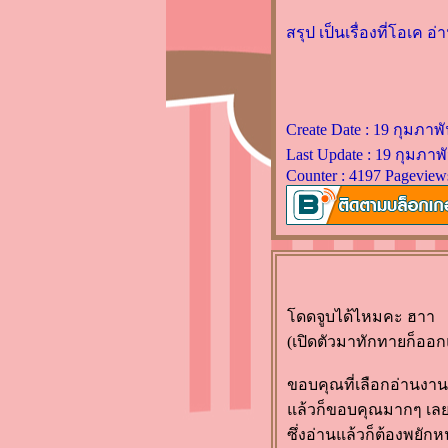
ละครคน โดย ว. วินิจฉัยกุล
(นิยายเรื่องแรกในชีวิตการ
สรุป เป็นเรื่องที่โอเค อ
อ่าน)
นิมิตรมาร โดย แก้วเก้า (อ่าน
ไปก็กลัวๆ นะ)
ลับสุดรัก by bookmark
Create Date : 19 กุมภาพั
ระบำรัก by ศรัณญ์ชล (Clear
Last Update : 19 กุมภาพั
Ice)
Counter : 4197 Pageview
ความรู้สึกดี...ที่เรียกว่ารัก 34
นานๆ ทีขอรีวิวเรื่องสั้นบ้างละ
กัน
ฝนปลายฟ้า by จินตกัญญา ...
นิยายดีๆ ในลรรยากาศโรแมน
ดดจูบได้ไหมคะ ฮาา
ติก แอบตื่นเต้นเล็กๆ ครบรสนะ
(เปิดตัวมาทักทายก็ออ
เนี่
รุ่งอรุณ by กิ่งฉัตร .. เรื่องนี้
ขอบคุณที่เลือกอ่านงา
ผ่าน รุ้งโอเคเล
ล้วก็ขอบคุณมากๆ เลยที
ว่าด้วยซีรีย์จันทร์ๆ ของ Yayoi
ซึ่งอ่านแล้วก็ต้องพยัก
นวนิยายชุด บ้านไร่ปลายฝัน