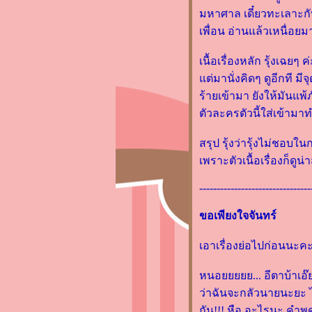
เปิดถุงหนังสือของสัปดาห์
มหาศาล เดี๋ยวทะเลาะกับแ
หนังสือต.ค.2558 ค่ะ
เพื่อน อ่านแล้วเหนื่อย
รีวิวหนังสือ "ผู้ชายที่หลงรัก
ตัวเลข" (The Man Who Loved
เนื้อเรื่องหลัก รุ้งเฉ
Only Numbers) โดย PAUL
ต่มานั่งคิดๆ ดูอีกที มีจ
HOFFMAN
ร้ายเข้ามา ยังให้มันแพ้
<Pop Science> รีวิว "เหตุผล
ตัวละครตัวนี้ใส่เข้ามา
ของธรรมชาติ" โดย ชัชพล
เกียรติขจรธาดา
สรุป รุ้งว่ารุ้งไม่ชอบใ
รีวิว "The Great Gatsby" นิยา
เพราะตัวเนื้อเรื่องก็ดูน
ที่ขุดขึ้นมาจากกองดอง
--------------------------------
รีวิว "ประวัติจริงของอา Q"
หนังสือระดับเทพของจีน
ขอเพียงใจจันทร์
รีวิว "Baria’s Mission" by กัลฐิ
ดา เก๊าก็อ่านนิยายแฟนตาซีนะ
เอาเรื่องย่อไปก่อนนะค
รีวิว "Love Trick พลิกรักสลับ
หนอยยยยย... อีตาบ้าเอ๊
จ" เล่มหนาที่เต็มไปด้วยความ
ว่าฉันจะกลัวนายนะยะ ไม
ฟินของพระนาง
กัน!!! หือ อะไรนะ คำพูด
“เด็กชายล่องหน” โดย Sally