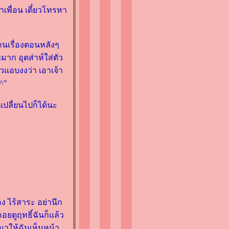
าเพื่อน เดี๋ยวโทรหา
่านเรื่องตอนหลังๆ
กมาก อุตส่าห์ใส่ตัว
้วแอบงงว่า เอาเจ้า
^"
เปลื่ยนไปก็ได้นะ
อง ไร้สาระ อย่านึก
อยดูฤทธิ์ฉันก็แล้ว
ามาให้ฉันเห็นหน้า