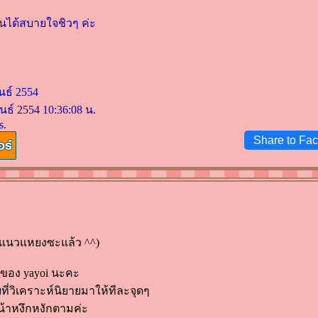
่านได้สบายใจชิวๆ ค่ะ
นธ์ 2554
นธ์ 2554 10:36:08 น.
s.
Share to Fa
กแนวแหยงซะแล้ว ^^)
นของ yayoi นะคะ
่วิเคราะห์นิยายมาให้ทีละจุดๆ
หน้าหงึกหงักตามค่ะ