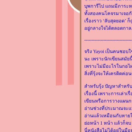
รีวิวหนังสือ "บ๊อบ แมวเตะฝัน
บุพการีไป แถมมีภาระหนี
ข้างถนน" โดย เจมส์ โบเวน
ทั้งสองคนโคจรมาเจอกัน 
(James Bowen)
เรื่องราว ‘ลับสุดยอด’ ก
รีวิวหนังสือ "ชีวิตมั่งคั่งด้ว
อยู่กลางใจได้ตลอดกาล.
กระเป๋าสตางค์ใบเดียว" โด
คะเมะดะ จุนอิชิโร
--------------------------------
เปิดถุงงานหนังสือเมษายน
จริง Yayoi เป็นคนชอบใช
2559 ค่า
นะ เพราะนักเขียนสมัยนี้
วิจารณ์นิยาย "ลางรักเล่ห์ร้าย"
เพราะไม่มีอะไรในกอไผ่
by สิตา
สิ่งที่รุ้งจะให้เครดิตค่
รีวิวนิยาย "Fangirl" by
Rainbow Rowell
สำหรับรุ้ง ปัญหาสำหรับเร
รีวิว “ราชินีศุภยาลัต” จากเสรี่
เรื่องนี้ เพราะการเล่าเ
งทองสู่เกวียนเทียมวัว
เขียนหรือการวางแผนการเข
รีวิว "Stiff เรื่องลับที่ไม่รู้ของ
อ่านช่วงที่ประมาณจะแ
ศพ" Pop-Science ที่สนุกดีนะ
อ่านแล้วเหมือนกับหายใ
เปิดถุงหนังสือของสัปดาห์
่อหน้า 1 หน้า แล้วก็จบ 
หนังสือต.ค.2558 (อีกรอบค่ะ)
นี่หนังสือไม่ได้อยู่ในมือ