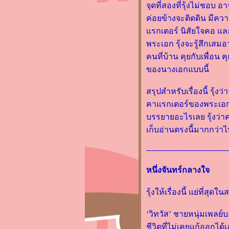
รีวิวหนังสือ "มนุษย์ร้าน
จุดที่สองที่รุ้งไม่ชอบ 
สะดวกซื้อ" โดย Murata Sayaka
ค่อยข้างจะติดดิน มีคว
รีวิวหนังสือ "โดรายากิขนมนี้
รกเตอร์ นิสัยใจคอ แล
ทำด้วยใจ" โดย Durian
พระเอก รุ้งจะรู้สึกเสมอ
Sukegawa
คนที่บ้าน คุยกับเพื่อน
ตอนนี้ทำ Channel รีวิวนิยา
ของนางเอกแบบนี้
จีนอยู่นะคะ
รีวิวหนังสือ "ปาฏิหาริย์ร้านชำ
สรุปสำหรับเรื่องนี้ รุ้
ขอบคุณนามิยะ"
คาแรกเตอร์ของพระเอกดูชั
รีวิวหนังสือ "ขัปปะ" โดย ริว
บรรยายอะไรเลย รุ้งว่าค
นซุเกะ อะคุตะงาวะ
เก็บอ่านตรงนี้มากกว่า
รีวิวหนังสือ "ศพบอก Beyond
--------------------------------
the Body Farm"
รีวิวหนังสือ "วัสดุนิยม เรื่อง
หนึ่งจันทร์กลางใจ
ราวชวนทึ่งของสารพันวัตถุ
เปลี่ยนโลก" โดย Mark
รุ้งให้เรื่องนี้ แย่ที่ส
Miodownik
รีวิวหนังสือ "ถ้าโลกนี้ไม่มี
‘วิทวัส’ ชายหนุ่มเพลย
มว" โดย Genki Kawamura
ชีวิตที่ไม่เคยแก้ออกไ