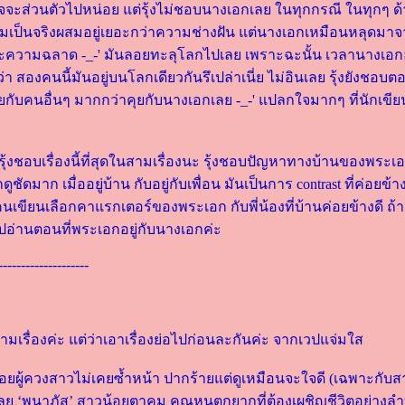
อาจจะส่วนตัวไปหน่อย แต่รุ้งไม่ชอบนางเอกเลย ในทุกกรณี ในทุกๆ ด้า
ามเป็นจริงผสมอยู่เยอะกว่าความช่างฝัน แต่นางเอกเหมือนหลุดมา
ะความฉลาด -_-' มันลอยทะลุโลกไปเลย เพราะฉะนั้น เวลานางเอก
ว่า สองคนนี้มันอยู่บนโลกเดียวกันรึเปล่าเนี่ย ไม่อินเลย รุ้งยังชอบ
 คุยกับคนอื่นๆ มากกว่าคุยกับนางเอกเลย -_-' แปลกใจมากๆ ที่นักเข
งว่ารุ้งชอบเรื่องนี้ที่สุดในสามเรื่องนะ รุ้งชอบปัญหาทางบ้านของพ
ดมาก เมื่ออยู่บ้าน กับอยู่กับเพื่อน มันเป็นการ contrast ที่ค่อยข้
นเขียนเลือกคาแรกเตอร์ของพระเอก กับพี่น้องที่บ้านค่อยข้างดี ถ้
ไปอ่านตอนที่พระเอกอยู่กับนางเอกค่ะ
--------------------
ุดในสามเรื่องค่ะ แต่ว่าเอาเรื่องย่อไปก่อนละกันค่ะ จากเวปแจ่มใส
์บอยผู้ควงสาวไม่เคยซ้ำหน้า ปากร้ายแต่ดูเหมือนจะใจดี (เฉพาะกับ
ด้เลย ‘พนาภัส’ สาวน้อยตาคม คุณหนูตกยากที่ต้องเผชิญชีวิตอย่างล