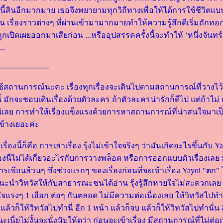
้สินอีกมากมาย เธอจึงพยายามทุกวิถีทางเพื่อให้ได้การใช้ชีวิตแบบ
เรื่องราวต่างๆ ที่ผ่านเข้ามามากมายทำให้ความรู้สึกดีเริ่มถักทอก
็ถูกเปิดเผยออกมาเสียก่อน ...หรืออุปสรรคครั้งนี้จะทำให้ ‘หนึ่งจันท
..
--------------------
้สถานการณ์นะคะ เรื่องทุกเรื่องจะเดินไปตามสถานการณ์ที่วางไว้เป
 มักจะชอบเดินเรื่องด้วยตัวละคร ถ้าตัวละครน่ารักก็ดีไป แต่ถ้าไม่
เลย การทำให้เรื่องแข็งแรงด้วยการหาสถานการณ์ที่น่าสนใจมาเป็นตั
อนข้างเยอะค่ะ
ื่องนี้ก็คือ การเล่าเรื่อง รุ้งไม่เข้าใจจริงๆ ว่ามันเกิดอะไรขึ้นกับ
รื่องนี่ไม่ได้เกี่ยวอะไรกับการวางพล็อต หรือการออกแบบตัวเรื่องเลย
ียนล้วนๆ ซึ่งช่วงแรกๆ ของเรื่องก่อนที่จะเข้าเรื่อง Yayoi "ตก" ใน
นะนำวิทวัสให้กับสาธารณะชนได้อ่าน รุ้งรู้สึกหายใจไม่สะดวกเ
จแรงๆ 1 เฮือก ต่อๆ กันตลอด ไม่มีความต่อเนื่องเลย ให้วิทวัสไป
แล้วก็ให้วิทวัสไปทำนี่ อีก 1 หน้า แล้วก็จบ แล้วก็ให้วิทวัสไปทำนั่น 
นะเนี่ยไม่งั้นจะนั่งนับให้ดูว่า ก่อนจะเข้าเรื่อง มีสถานการณ์ที่ไม่ต่อ