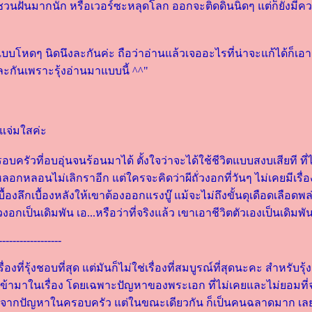
่ได้ชวนฝันมากนัก หรือเวอร์ซะหลุดโลก ออกจะติดดินนิดๆ แต่ก็ยังมีคว
ื่องแบบโหดๆ นิดนึงละกันค่ะ ถือว่าอ่านแล้วเจออะไรที่น่าจะแก้ได้ก็
 ละกันเพราะรุ้งอ่านมาแบบนี้ ^^"
ปแจ่มใสค่ะ
รอบครัวที่อบอุ่นจนร้อนมาได้ ตั้งใจว่าจะได้ใช้ชีวิตแบบสงบเสียที ที
ลอกหลอนไม่เลิกราอีก แต่ใครจะคิดว่าผีถั่วงอกที่วันๆ ไม่เคยมีเรื่อ
ื้องลึกเบื้องหลังให้เขาต้องออกแรงบู๊ แม้จะไม่ถึงขั้นดุเดือดเลือด
วงอกเป็นเดิมพัน เอ...หรือว่าที่จริงแล้ว เขาเอาชีวิตตัวเองเป็นเดิมพั
------------------
รื่องที่รุ้งชอบที่สุด แต่มันก็ไม่ใช่เรื่องที่สมบูรณ์ที่สุดนะคะ สำหรับรุ้
่เข้ามาในเรื่อง โดยเฉพาะปัญหาของพระเอก ที่ไม่เคยและไม่ยอมที่จ
 เนื่องจากปัญหาในครอบครัว แต่ในขณะเดียวกัน ก็เป็นคนฉลาดมาก เล