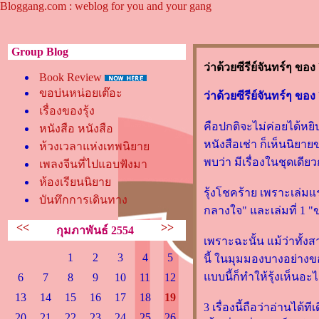
Bloggang.com : weblog for you and your gang
Group Blog
ว่าด้วยซีรีย์จันทร์ๆ ของ
Book Review
ขอบ่นหน่อยเต๊อะ
ว่าด้วยซีรีย์จันทร์ๆ ของ
เรื่องของรุ้ง
คือปกติจะไม่ค่อยได้หยิ
หนังสือ หนังสือ
หนังสือเช่า ก็เห็นนิยาย
ห้วงเวลาแห่งเทพนิยา
พบว่า มีเรื่องในชุดเดีย
เพลงจีนที่ไปแอบฟังมา
ห้องเรียนนิยา
รุ้งโชคร้าย เพราะเล่มแรก
บันทึกการเดินทาง
กลางใจ" และเล่มที่ 1 "
<<
>>
กุมภาพันธ์ 2554
เพราะฉะนั้น แม้ว่าทั้งส
1
2
3
4
5
นี้ ในมุมมองบางอย่างข
บบนี้ก็ทำให้รุ้งเห็นอะ
6
7
8
9
10
11
12
13
14
15
16
17
18
19
3 เรื่องนี้ถือว่าอ่านได้
20
21
22
23
24
25
26