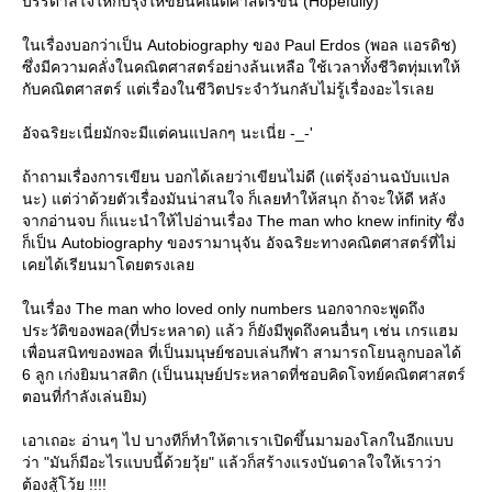
บรรดาลใจให้กับรุ้งให้ขยันคณิตศาสตร์ขึ้น (Hopefully)
นเรื่องบอกว่าเป็น Autobiography ของ Paul Erdos (พอล แอรดิช)
ซึ่งมีความคลั่งในคณิตศาสตร์อย่างล้นเหลือ ใช้เวลาทั้งชีวิตทุ่มเทให้
กับคณิตศาสตร์ แต่เรื่องในชีวิตประจำวันกลับไม่รู้เรื่องอะไรเล
อัจฉริยะเนี่ยมักจะมีแต่คนแปลกๆ นะเนี่ย -_-'
ถ้าถามเรื่องการเขียน บอกได้เลยว่าเขียนไม่ดี (แต่รุ้งอ่านฉบับแปล
นะ) แต่ว่าด้วยตัวเรื่องมันน่าสนใจ ก็เลยทำให้สนุก ถ้าจะให้ดี หลัง
จากอ่านจบ ก็แนะนำให้ไปอ่านเรื่อง The man who knew infinity ซึ่ง
ก็เป็น Autobiography ของรามานุจัน อัจฉริยะทางคณิตศาสตร์ที่ไม่
เคยได้เรียนมาโดยตรงเล
นเรื่อง The man who loved only numbers นอกจากจะพูดถึง
ประวัติของพอล(ที่ประหลาด) แล้ว ก็ยังมีพูดถึงคนอื่นๆ เช่น เกรแฮม
เพื่อนสนิทของพอล ที่เป็นมนุษย์ชอบเล่นกีฬา สามารถโยนลูกบอลได้
6 ลูก เก่งยิมนาสติก (เป็นนมุษย์ประหลาดที่ชอบคิดโจทย์คณิตศาสตร์
ตอนที่กำลังเล่นยิม)
เอาเถอะ อ่านๆ ไป บางทีก็ทำให้ตาเราเปิดขึ้นมามองโลกในอีกแบบ
ว่า "มันก็มีอะไรแบบนี้ด้วยวุ้ย" แล้วก็สร้างแรงบันดาลใจให้เราว่า
ต้องสู้โว้ย !!!!