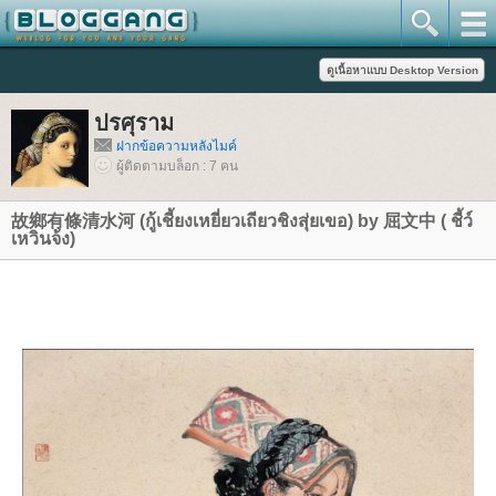
ปรศุราม
ฝากข้อความหลังไมค์
ผู้ติดตามบล็อก : 7 คน
故鄉有條清水河 (กู้เชี้ยงเหยี่ยวเถียวชิงสุ่ยเขอ)​ by 屈文中 ( ชี้ว์
เหวินจ้ง)​