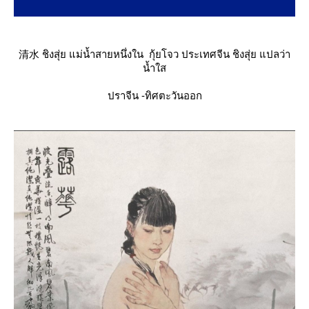
清水 ชิงสุ่ย​ แม่น้ำสายหนึ่งใน กุ้ยโจว​ ประเทศจีน​ ชิงสุ่ย​ แปลว่า
น้ำใส
ปราจีน​ -​ทิศตะวันออก