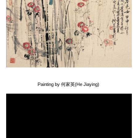
Painting by 何家英(He Jiaying)