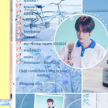
สุนันท์ยา
ครั้งที่ 326)
คุณแม่ใจดี
ุค'90 (งานตะพาบครั้งที่ 325)
ออมอำพัน
หมดคำพูด... ก็หมดสนุกน่ะสิ
toor36
(งานตะพาบครั้งที่ 324)
Sai Eeuu
งานตะพาบครั้งที่ 323
lovereason
อกเกือบหักแอบรักคุณสามี
กะว่าก๋า
จันทร์เจ้าขา (งานตะพาบครั้ง
สมาชิกหมายเลข 3016924
ที่ 319)
คนบ้านป่า
ตัวการ์ตูนที่คุณชอบมากที่สุด
tanjira
(งานตะพาบครั้งที่ 318)
Webmaster - BlogGang
ถ้าไม่เคย 'ถูกทิ้ง' คงไม่รู้ (งาน
[Add comicclubs's blog to your
ตะพาบครั้งที่ 313)
weblog]
คืนที่ฝนตกหนัก (งานตะพาบ
Bloggang.com
ครั้งที่ 311)
ทุกอย่างกำลังจะเปลี่ยนไป
(งานตะพาบครั้งที่ 310)
ล้อเลียน (งานตะพาบครั้งที่