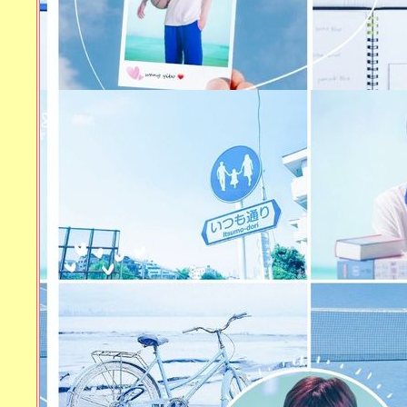
273)
ความรักเลียนแบบไม่ได้
งานเขียนเลียนแบบได้ (งาน
ตะพาบครั้งที่ 272)
กำลังใจให้คุณ (งานตะพาบ
ครั้งที่ 271)
ถ้าหนึ่งวัน(หรือวันหนึ่ง)มี
สามสิบแปดชั่วโมง ขอใช้เวลา
ไปกับเธอ (งานตะพาบครั้งที่
270)
‘หน้ากาก’ ที่เราสร้างเอง เจ็บ
เอง (งานตะพาบครั้งที่ 269)
ความรักตอนปฐมวัย (ป.1)
[[งานตะพาบครั้งที่ 267]]
การเมือง ศาสนา และเซ็กส์
(งานตะพาบครั้งที่ 266)
‘ความหวัง’ กับ ความรัก (งาน
ตะพาบครั้งที่ 265)