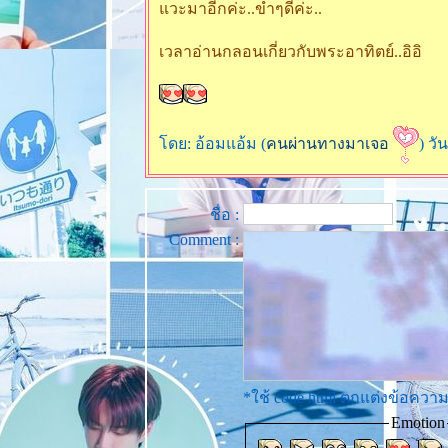
วะมาอีกค่ะ..ขำๆดีค่ะ..
เวลาอ่านกลอนเกี่ยวกับพระอาทิตย์..อิอิ
ดย: อ้อมแอ้ม (
คนผ่านทางมาเจอ
) วั
ชื่อ :
Comment :
*ใช้ code html ตกแต่งข้อคว
Emotion