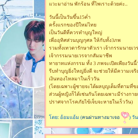
วะมาอ่าน พักร้อน ที่ไพเราะด้วยค่ะ..
วันนี้เป็นวันขึ้น15ค่ำ
ครั้งแรกของปีใหม่ไท
เป็นวันดีที่ควรทำบุญใหญ่
เพี่ออุทิศส่วนบุญกุศล ให้กับทั้ง3ภพ
รวมทั้งเทวดารักษาตัวเรา เจ้ากรรมนายเว
เจ้ากรรมนายเวรจากสัมมาชีพ
ทายาทแห่งกรรม ทั้ง 3 ภพจะเปิดเพียงวันนี้ว
รีบทำบุญยิ่งใหญ่ยิ่งดี จะช่วยให้มีความเจริญ
เงินทองไหลมาในเร็ววัน
(โดยเฉพาะผู้ชายจะได้ผลบุญเต็มที่ตามที่ข
ส่วนผู้หญิงก็ได้เช่นกันโดยเฉพาะมีร่างกา
ปราศจากโรคภัยไข้เจ็บจะหายในเร็ววัน)
ดย: อ้อมแอ้ม (
คนผ่านทางมาเจอ
) วั