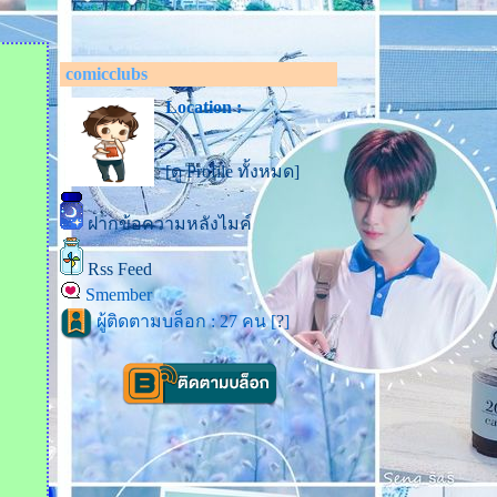
comicclubs
Location :
[ดู Profile ทั้งหมด]
ฝากข้อความหลังไมค์
Rss Feed
Smember
ผู้ติดตามบล็อก : 27 คน [
?
]