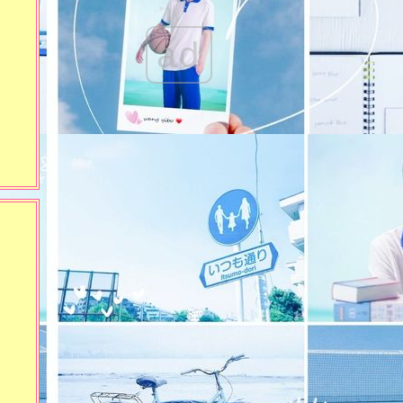
309)
ลางสังหรณ์ (งานตะพาบครั้งที่
308)
ad
หลากหลายอารมณ์ (งาน
ตะพาบครั้งที่ 298)
ประทับใจ (งานตะพาบครั้งที่
292)
รู้ว่าเสี่ยง แต่คงต้องขอลอง
((อย่าทำตาม)) (งานตะพาบ
ครั้งที่ 291)
ตัวละครที่น่ารังเกียจ (งาน
ตะพาบครั้งที่ 290)
ทดลองใช้แอป YouCut ทำคลิป
'ทดลอง' ทำอะไรต่าง ๆ ลงใน
TikTok (งานตะพาบครั้งที่ 289)
เราเป็นทั้งผู้ปฏิเสธและผู้ถูก
ปฏิเสธ (งานตะพาบครั้งที่ 286)
ครั้งแรก (งานตะพาบครั้งที่