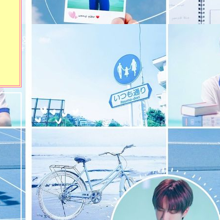
197)
ความใฝ่ฝันของฉัน อยากใส่
‘ชุดนักเรียน’ ชาย (งานตะพาบ
ครั้งที่ 195)
วางแผนวันหยุด (งานตะพาบ
ครั้งที่ 193)
ระลึกถึงในหลวงรัชกาลที่ ๙
(๒)
ระลึกถึงในหลวงรัชกาลที่ ๙
(๑)
‘แบ่งปัน’ หนังสือให้น้องๆ
(งานตะพาบครั้งที่ 180)
กลัวทางลาด เพราะเค
'พลาด' ลื่นล้ม (งานตะพาบครั้ง
ที่ 177)
ฉันจะไม่กลัวอะไรอีกแล้ว
(งานตะพาบครั้งที่ 175)