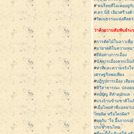
#
“คนไทยที่ไม่เคยอยู
ศ.ดร.นิธิ เอียวศรีวงศ์
#
วัฒนธรรมแห่งศีลธรร
ว่าด้วยวามสัมพันธ์ระ
#
การตัดไม้ในลาวเพื่
#
มายาคติในความหม
#
ี่ห้อทางการเมือง
#
นักการเมืองควรเป็น
#
ท่าทีและความจริง
เศรษฐกิจพอเพียง
#
ปฎิรูปการเมือง เสีย
#
ทีวีสาธารณะ ปลอดจ
#
สมบุญ สีคำดอกแค 
#
รงงานข้ามชาติใน
#
เมื่อไทยทำซีแอลยาเ
ไทยผิด หรือใครผิด?
#
คุยกับ “ใจ อึ้งภากร
ประชาชนไท
#
พี่คนนี้นั้นมีแต่ให้