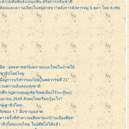
ัญ ความสัมพันธ์แน่นแฟ้น หรือการกลืนชาติ
อนและความเงียบในหมู่ฝ่ายขวาหลังการสังหารหมู่ 6 ตุลา โดย ธงชั
้วยมีด : ยุทธศาสตร์สงครามแบบใหม่ในภาคใต้
ะชาธิปไตยไท
เมืองการบริหารของไทยในศตวรรษที่ 21”
ังวนความมั่นคงแห่งชาติ
รศึก กฎควบคุมฝูงสัตว์(พลเมืองไร้ระเบียบ)
ันยายน 2549 สังคมไทยเรียนรู้อะไร?
ประชาธิปไต
ทัยของ ร.7 อันชาญฉลาด
ารครั้งที่ทำความเสียหายแก่บ้านเมืองที่สุด”
ธิปไตยแบบไทย’ ในอดีตไม่ได้แล้ว