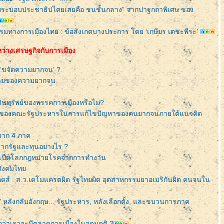
่กับระบอบประชาธิปไตยเลยคือ ชนชั้นกลาง” จากปาฐกถาพิเศษ ของ
มทางการเมืองไทย : ข้อสังเกตบางประการ โดย ‘เกษียร เตชะพีระ’
หว่างเศรษฐกิจกับการเมือง
อ ‘ขจัดความยากจน’ ?
ายของความยากจน
สินทรัพย์ของพรรคการเมืองหรือไม่?
ใจของคณะรัฐประหารในการแก้ไขปัญหาของคนยากจนภายใต้แนวคิด
งจาก 4 ภาค
ากรัฐและทุนอย่างไร ?
: เปิดโลกกฎหมายโรคจากการทำงาน
สังคมไท
อดส์ : ส.ว.เดโมแครตผิด รัฐไทยผิด อุตสาหกรรมยาอเมริกันผิด คนจนใน
ณ์” หลังกลับอังกฤษ... รัฐประหาร, หลังเลือกตั้ง, และขบวนการภาค
 หรือว่าเราจะมีตลาดการเมืองในอุดมคติ ?