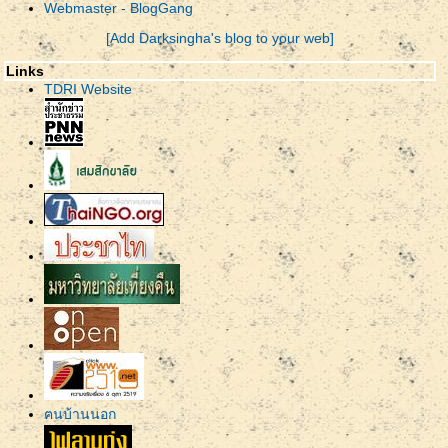
Webmaster - BlogGang
[Add Darksingha's blog to your web]
Links
TDRI Website
ฅนบ้านนอก