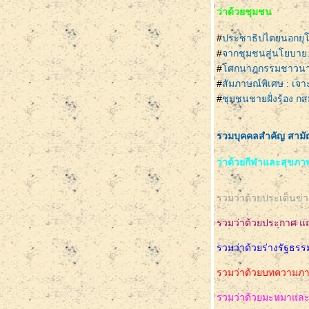
ว่าด้วยชุมชน
#
ประชาธิปไตยนอกยุโ
#
จากชุมชนสู่นโยบาย: 
#
ศกนาฎกรรมชาวนาไร
#
สัมภาษณ์พิเศษ : เจ
#
ชุมชนชายฝั่งร้อง ก
รวมบุคคลสำคัญ สามัญช
ว่าด้วยกีฬาและสุขภาพ
รวมว่าด้วยประเด็นข่า
รวมว่าด้วยประกาศ แ
รวมว่าด้วยร่างรัฐธ
รวมว่าด้วยบทความภา
รวมว่าด้วยมะหมาและเ