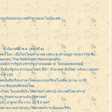
ารเงินของประเทศร่ำรวยและไอเอ็มเอฟ
นวนิยายที่มี พ.ศ. (ตอนที่ ๒)
สตร์โลก: เมื่อโหรไทยทำนายดวงพระชะตามกุฎราชกุมารรัสเซี
orary Thai Nationalist Historiography
้องหลังการรัฐประหารรัฐบาลจอมพล ป. โดยจอมพลสฤษฎิ์
เริ่มต้นรัฐประหารแบบไทยๆ ที่นำ ‘อำมาตยาธิปไตย’ กลับมา
มองหา
‘ร.ศ.130’
พหนังสือเรียนภาษาไทยและแบบเรียนในอดีต (มานะ มานี)
บการเขียนบันทึกของไท
กไหน ในแผนที่ประวัติศาสตร์ (สยาม) ประเทศไท
ความ
ลา กับสถานะทางประวัติศาสตร์
วลา:ปาฐกถาในวาระ 30 ปี 6 ตุลา
ผ่านแว่นตานักประวัติศาสตร์การเมืองอเมริกัน