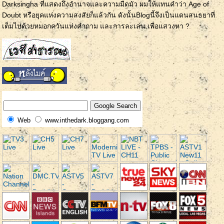
Darksingha ที่แสดงถึงอำนาจและความมืดมัว ผมให้แทนคำว่า Age of
Doubt หรือยุคแห่งความสงสัยก็แล้วกัน ดังนั้นBlogนี้จึงเป็นแดนสนธยาที่
เต็มไปด้วยหมอกควันแห่งคำถาม และการละเล่น เพื่อแสวงหา ?
Web
www.inthedark.bloggang.com