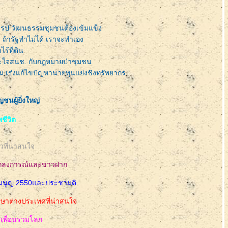
รป วัฒนธรรมชุมชนต้องเข้มแข็ง
ถ้ารัฐทำไม่ได้ เราจะทำเอง
้ที่ดิน
าะใจสนช. กับกฎหมายป่าชุมชน
สม.เร่งแก้ไขปัญหานายทุนแย่งชิงทรัพยากร
นผู้ยิ่งใหญ่
ชีวิต
วที่น่าสนใจ
ถลงการณ์และข่าวฝาก
รรมนูญ 2550และประชามติ
ษาต่างประเทศที่น่าสนใจ
พื่อนร่วมโลก