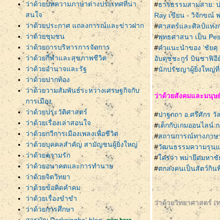
ว่าด้วยบทความภาษาต่างประเทศที่น่า
#
ธารธรรมสามสาย: บ่ม
สนใจ
Ray เขียน - วิจักขณ์
ว่าด้วยประกาศ แถลงการณ์และข่าวฝาก
#
ศาสตร์และศิลป์แห่งก
ว่าด้วยชุมชน
#
พุทธศาสนา เป็น Pes
ว่าด้วยการบริหารการจัดการ
#
คำแนะนำของ ‘ชัยคฺ 
ว่าด้วยกีฬาและสุขภาพชีวิต
อับดุชชะกูร์ บินชาฟิอี
ว่าด้วยอำนาจและรัฐ
#
นักปรัชญาผู้ยิ่งใหญ
ว่าด้วยปากท้อง
ว่าด้วยวามสัมพันธ์ระหว่างเศรษฐกิจกับ
ว่าด้วยสังคมและมนุษย
การเมือง
ว่าด้วยประวัติศาสตร์
#
ปาฐกถา อ.ศรีศักร วั
ว่าด้วยเรื่องเล่าสอนใจ
#
เด็กกับเกมออนไลน์ 
ว่าด้วยกวีการเมืองเพลงเพื่อชีวิต
#
สถานการณ์ทางภาษาใน
ว่าด้วยบุคคลสำคัญ สามัญชนผู้ยิ่งใหญ่
#
วัฒนธรรมความรุนแรง
ว่าด้วยความรัก
#
ครว่า พม่ายึดมหาชัย
ว่าด้วยอนาคตและการทำนา
#
ตกลงคนเป็นสัตว์กินพื
ว่าด้วยจิตวิทยา
ว่าด้วยข้อคิดคำคม
ว่าด้วยเรื่องขำขำ
ว่าด้วยวิทยาศาสตร์ เ
ว่าด้วยการศึกษา