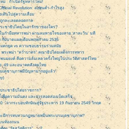
ม่ : กำเนิดรัฐทหารใหม่!
ficial Revolution: ลงทุนต่ำ-กำไรสูง
เดินไปสู่ความเสื่อม
 ถูกละเลยตลอดกาล
ระชาธิปไตยในอารักขาของใคร?
ด’ ในกำมือทหารพม่า ผ่านลมหายใจของสาย ‘สาละวิน’ นที
ย กับบาดแผลเดือนพฤษภาคม 2535
รมตกยุค vs ความชอบธรรมร่วมสมั
’ - พระพม่า “คว่ำบาตร” คณาธิปไตยเผด็จการทหาร
ี พนมยงค์ คือความล้มเหลวครั้งใหญ่ในประวัติศาสตร์ไท
ก.ย. 49 และอนาคตสังคมไท
เดชานุภาพมีปัญหามากอยู่แล้ว”
y)
S ประชาธิปไตยราชการ?
เพื่อความมั่นคง และการสอดส่องเบ็ดเสร็จ
0 :“จากระบอบทักษิณสู่รัฐประหาร 19 กันยายน 2549 วิกฤต
ที่จะมีการทบทวนกฎหมายหมิ่นพระบรมเดชานุภาพ?
บนท้องถนน
ต้อง “รัฐสวัสดิการ” .... ?