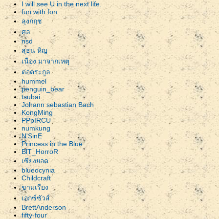
I will see U in the next life.
fun with fon
ลุงกฤช
ศล
nsd
สุธน หิญ
เนื่อง มาจากเหตุ
ต่อตระกูล
hummel
penguin_bear
tsubai
Johann sebastian Bach
KongMing
PPpIRCU
numkung
N'SinE
Princess in the Blue
BlT_HorroR
เซียงยอด
blueocynia
Childcraft
ขามเรียง
เอกซ์ซัวส์
BrettAnderson
fifty-four