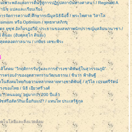
เพาะพลังแห่งการตื่นรู้สู่การปฏิรูปสถาบันทางศาสนา / Reginald A.
 พานิช แปลและเรียบเรียง
ารจัดการความดี:ศึกษากรณีมูลนิธิฉือจี้ / พระไพศาล วิสาโล
simism หรือ Optimism / พุทธทาสภิกขุ
ดร.ยุซุฟ อัลก็อรฏอวีย์’ ประธานของสหภาพนักปราชญ์มุสลิมนานาชา /
ย์ ดินอะ (อับดุลสุโก ดินอะ)
่ที่สุดตลอดกาลนาน / เกษียร เตชะพีระ
์
ลลิโภดม “วิกฤติการรับรู้และการธำรงชาติพันธุ์ในสุวรรณภูมิ”
การครอบงำของอุตสาหกรรมวัฒนธรรม / ชินวร ฟ้าดิษฐี
สังคมไทยกับความหลากหลายทางชาติพันธุ์ / สุวิไล เปรมศรีรัตน์
ของไทย / นิธิ เอียวศรีวงศ์
 ? ‘คนมอญ’ อยู่มากว่า 200 ปีแล้ว
ชหรือสัตว์กินเนื้อกันแน่? / แทนไท ประเสริฐกุล
ทคโนโลยีและสิ่งแวดล้อม