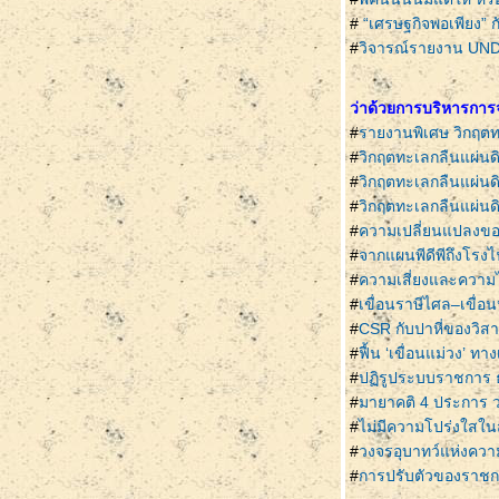
#
“เศรษฐกิจพอเพียง”
#
วิจารณ์รายงาน UNDP
ว่าด้วยการบริหารการ
#
รายงานพิเศษ วิกฤตท
#
วิกฤตทะเลกลืนแผ่นด
#
วิกฤตทะเลกลืนแผ่นด
#
วิกฤตทะเลกลืนแผ่นด
#
ความเปลี่ยนแปลงข
#
จากแผนพีดีพีถึงโรงไ
#
ความเสี่ยงและความไ
#
เขื่อนราษีไศล–เขื่อ
#
CSR กับปาหี่ของวิสา
#
ฟื้น ‘เขื่อนแม่วง’ 
#
ปฏิรูประบบราชการ
#
มายาคติ 4 ประการ ว่
#
ไม่มีความโปร่งใสใน
#
วงจรอุบาทว์แห่งควา
#
การปรับตัวของราชกา