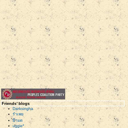
Friends' blogs
Darksingha
รำเพ
ป้ามด
uggie*