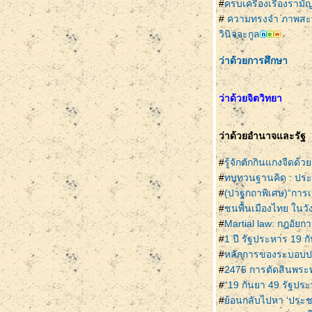
#
ครบเครื่องเรื่องราม
#
ความทรงจำ ภาพสะท้
วินิจจะกูล
ว่าด้วยการศึกษา
ว่าด้วยจิตวิทยา
ว่าด้วยอำนาจและรัฐ
#
รู้จักตักกินแกงจืดด
#
ทบทวนฐานคิด : ปร
#
(ปาฐกถาพิเศษ)“การ
#
ชนพื้นเมืองไทย ในว
#
Martial law: กฎอัยกา
#
1 ปี รัฐประหาร 19 ก
#
หลักการของระบอบ
#
2475 การตัดสินพระ
#
“19 กันยา 49 รัฐประห
#
้อนกลับไปหา ‘ประชา