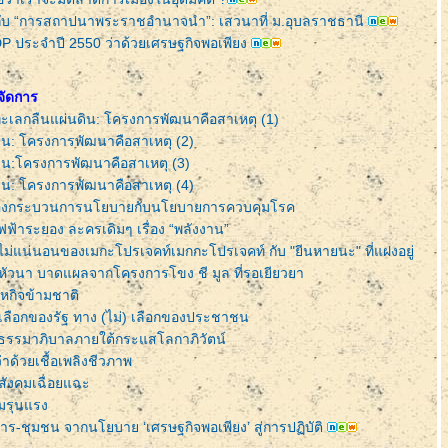
 กับ “การสถาปนาพระราชอำนาจนำ”: เสวนาที่ ม.อุบลราชธานี
 ประจำปี 2550 ว่าด้วยเศรษฐกิจพอเพียง
จัดการ
ะเลกลืนแผ่นดิน: โครงการพัฒนาคือสาเหตุ (1)
ิน: โครงการพัฒนาคือสาเหตุ (2)
ิน:โครงการพัฒนาคือสาเหตุ (3)
ิน: โครงการพัฒนาคือสาเหตุ (4)
องกระบวนการนโยบายกับนโยบายการควบคุมโรค
ฟฟ้าระยอง ละครเดิมๆ เรื่อง “พลังงาน”
ม่แน่นอนของเมกะโปรเจคท์เมกกะโปรเจคท์ กับ "ยีนหายนะ" ที่แฝงอยู่
นหัวนา บาดแผลจากโครงการโขง ชี มูล ที่รอเยียวยา
หกิจข้ามชาติ
ทางเลือกของรัฐ ทาง (ไม่) เลือกของประชาชน
ธรรมาภิบาลภายใต้กระแสโลกาภิวัตน์
าด้วยเชื้อเพลิงชีวภาพ
สังคมเฉื่อยแฉะ
มรุนแรง
ร-ชุมชน จากนโยบาย ‘เศรษฐกิจพอเพียง’ สู่การปฏิบัติ