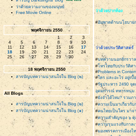
สารบัญ Darksingha' blog
ว่าด้วยความงามของมนุษย์
ว่าด้วยปากท้อง
Free Movie Online
#
อัมพาตด้านนโยบายก
พฤศจิกายน 2550
1
2
3
4
5
6
7
8
9
10
11
12
13
14
15
16
17
ว่าด้วยประวัติศาสตร์
18
19
20
21
22
23
24
25
26
27
28
29
30
#
บทความนอกจักรวาล : 
#
หรไทยกับประวัติศา
18 พฤศจิกายน 2550
#
Problems in Contemp
สารบัญบทความน่าสนใจใน Blog (๒)
#
คร และอะไร อยู่เบื
#
รัฐประหาร 2490 จุด
อุดมการณ์ ทหารหนุ่ม 
All Blogs
#
ังจำได้ไหม? รวมภา
สารบัญบทความน่าสนใจใน Blog (๒)
#
ความเป็นมาเกี่ยวกั
สารบัญบทความน่าสนใจใน Blog (๑)
#
คนไทยเป็นใคร มาจา
#
ความสำคัญของ ๖ ตุ
#
ความรุนแรงกับกาลเ
#
มองพรรคการเมืองไทย