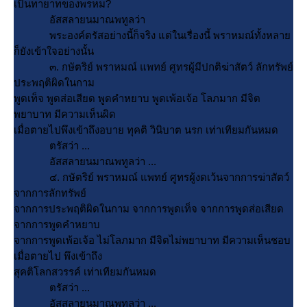
เป็นทายาทของพรหม?
อัสสลายนมาณพทูลว่า
พระองค์ตรัสอย่างนี้ก็จริง แต่ในเรื่องนี้ พราหมณ์ทั้งหลา
ก็ยังเข้าใจอย่างนั้น
๓. กษัตริย์ พราหมณ์ แพทย์ ศูทรผู้มีปกติฆ่าสัตว์ ลักทรัพย์
ประพฤติผิดในกาม
พูดเท็จ พูดส่อเสียด พูดคำหยาบ พูดเพ้อเจ้อ โลภมาก มีจิต
พยาบาท มีความเห็นผิด
เมื่อตายไปพึงเข้าถึงอบาย ทุคติ วินิบาต นรก เท่าเทียมกันหมด
ตรัสว่า ...
อัสสลายนมาณพทูลว่า ...
๔. กษัตริย์ พราหมณ์ แพทย์ ศูทรผู้งดเว้นจากการฆ่าสัตว์
จากการลักทรัพย์
จากการประพฤติผิดในกาม จากการพูดเท็จ จากการพูดส่อเสียด
จากการพูดคำหยาบ
จากการพูดเพ้อเจ้อ ไม่โลภมาก มีจิตไม่พยาบาท มีความเห็นชอบ
เมื่อตายไป พึงเข้าถึง
สุคติโลกสวรรค์ เท่าเทียมกันหมด
ตรัสว่า ...
อัสสลายนมาณพทูลว่า ...