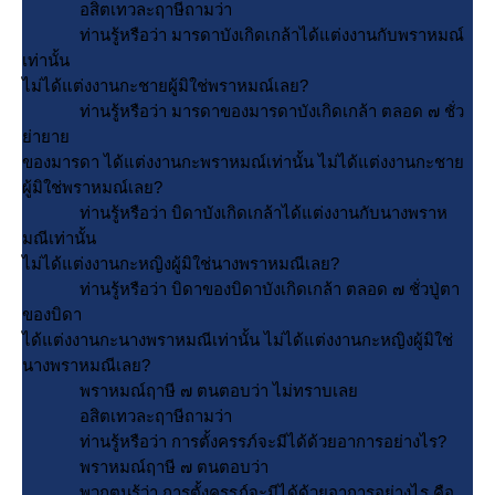
อสิตเทวละฤาษีถามว่า
ท่านรู้หรือว่า มารดาบังเกิดเกล้าได้แต่งงานกับพราหมณ์
เท่านั้น
ไม่ได้แต่งงานกะชายผู้มิใช่พราหมณ์เลย?
ท่านรู้หรือว่า มารดาของมารดาบังเกิดเกล้า ตลอด ๗ ชั่ว
่ายา
ของมารดา ได้แต่งงานกะพราหมณ์เท่านั้น ไม่ได้แต่งงานกะชา
ผู้มิใช่พราหมณ์เลย?
ท่านรู้หรือว่า บิดาบังเกิดเกล้าได้แต่งงานกับนางพราห
มณีเท่านั้น
ไม่ได้แต่งงานกะหญิงผู้มิใช่นางพราหมณีเลย?
ท่านรู้หรือว่า บิดาของบิดาบังเกิดเกล้า ตลอด ๗ ชั่วปู่ตา
ของบิดา
ได้แต่งงานกะนางพราหมณีเท่านั้น ไม่ได้แต่งงานกะหญิงผู้มิใช่
นางพราหมณีเลย?
พราหมณ์ฤาษี ๗ ตนตอบว่า ไม่ทราบเล
อสิตเทวละฤาษีถามว่า
ท่านรู้หรือว่า การตั้งครรภ์จะมีได้ด้วยอาการอย่างไร?
พราหมณ์ฤาษี ๗ ตนตอบว่า
พวกตนรู้ว่า การตั้งครรภ์จะมีได้ด้วยอาการอย่างไร คือ