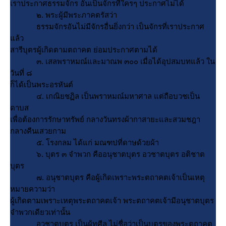
เราประกาศธรรมจักร อันเป็นจักรที่ใครๆ ประกาศไม่ได้
๒. พระผู้มีพระภาคตรัสว่า
ธรรมจักรอันไม่มีจักรอื่นยิ่งกว่า เป็นจักรที่เราประกาศ
ล้ว
สารีบุตรผู้เกิดตามตถาคต ย่อมประกาศตามได้
๓. เสลพราหมณ์และมาณพ ๓๐๐ เมื่อได้อุปสมบทแล้ว ใน
วันที่ ๘
ก็ได้เป็นพระอรหันต์
๔. เกณิยชฏิล เป็นพราหมณ์มหาศาล แต่ถือบวชเป็น
ดาบส
เพื่อต้องการรักษาทรัพย์ กลางวันทรงผ้ากาสายะและสวมชฎา
กลางคืนเสวยกาม
๕. โรงกลม ได้แก่ มณฑปที่ดาษด้วยผ้า
๖. บุตร ๓ จำพวก คืออนุชาตบุตร อวชาตบุตร อติชาต
บุตร
๗. อนุชาตบุตร คือผู้เกิดเพราะพระตถาคตเจ้าเป็นเหตุ
หมายความว่า
ผู้เกิดตามเพราะเหตุพระตถาคตเจ้า พระตถาคตเจ้ามีอนุชาตบุตร
จำพวกเดียวเท่านั้น
อวชาตบุตร เป็นผู้ทุศีล ไม่ชื่อว่าเป็นบุตรของพระตถาคต