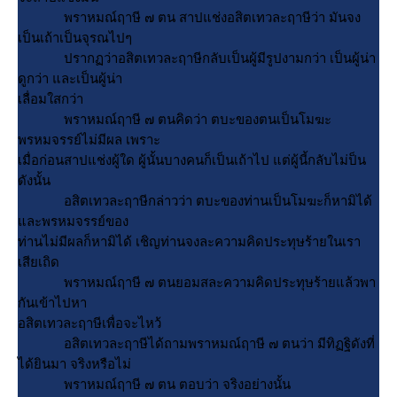
พราหมณ์ฤาษี ๗ ตน สาปแช่งอสิตเทวละฤาษีว่า มันจง
เป็นเถ้าเป็นจุรณไปๆ
ปรากฏว่าอสิตเทวละฤาษีกลับเป็นผู้มีรูปงามกว่า เป็นผู้น่า
ดูกว่า และเป็นผู้น่า
เลื่อมใสกว่า
พราหมณ์ฤาษี ๗ ตนคิดว่า ตบะของตนเป็นโมฆะ
พรหมจรรย์ไม่มีผล เพราะ
เมื่อก่อนสาปแช่งผู้ใด ผู้นั้นบางคนก็เป็นเถ้าไป แต่ผู้นี้กลับไม่ป็น
ดังนั้น
อสิตเทวละฤาษีกล่าวว่า ตบะของท่านเป็นโมฆะก็หามิได้
ละพรหมจรรย์ของ
ท่านไม่มีผลก็หามิได้ เชิญท่านจงละความคิดประทุษร้ายในเรา
เสียเถิด
พราหมณ์ฤาษี ๗ ตนยอมสละความคิดประทุษร้ายแล้วพา
กันเข้าไปหา
อสิตเทวละฤาษีเพื่อจะไหว้
อสิตเทวละฤาษีได้ถามพราหมณ์ฤาษี ๗ ตนว่า มีทิฏฐิดังที่
ได้ยินมา จริงหรือไม่
พราหมณ์ฤาษี ๗ ตน ตอบว่า จริงอย่างนั้น