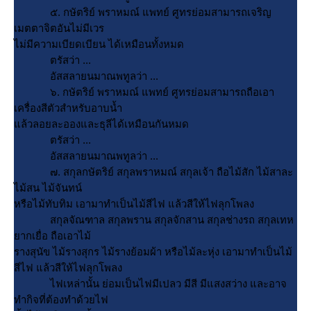
๕. กษัตริย์ พราหมณ์ แพทย์ ศูทรย่อมสามารถเจริญ
เมตตาจิตอันไม่มีเวร
ไม่มีความเบียดเบียน ได้เหมือนทั้งหมด
ตรัสว่า ...
อัสสลายนมาณพทูลว่า ...
๖. กษัตริย์ พราหมณ์ แพทย์ ศูทรย่อมสามารถถือเอา
เครื่องสีตัวสำหรับอาบน้ำ
ล้วลอยละอองและธุลีได้เหมือนกันหมด
ตรัสว่า ...
อัสสลายนมาณพทูลว่า ...
๗. สกุลกษัตริย์ สกุลพราหมณ์ สกุลเจ้า ถือไม้สัก ไม้สาละ
ไม้สน ไม้จันทน์
หรือไม้ทับทิม เอามาทำเป็นไม้สีไฟ แล้วสีให้ไฟลุกโพลง
สกุลจัณฑาล สกุลพราน สกุลจักสาน สกุลช่างรถ สกุลเทห
ากเยื่อ ถือเอาไม้
รางสุนัข ไม้รางสุกร ไม้รางย้อมผ้า หรือไม้ละหุ่ง เอามาทำเป็นไม้
สีไฟ แล้วสีให้ไฟลุกโพลง
ไฟเหล่านั้น ย่อมเป็นไฟมีเปลว มีสี มีแสงสว่าง และอาจ
ทำกิจที่ต้องทำด้วยไฟ