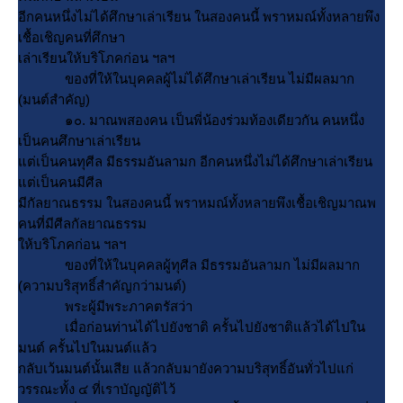
อีกคนหนึ่งไม่ได้ศึกษาเล่าเรียน ในสองคนนี้ พราหมณ์ทั้งหลายพึง
เชื้อเชิญคนที่ศึกษา
เล่าเรียนให้บริโภคก่อน ฯลฯ
ของที่ให้ในบุคคลผู้ไม่ได้ศึกษาเล่าเรียน ไม่มีผลมาก
(มนต์สำคัญ)
๑๐. มาณพสองคน เป็นพี่น้องร่วมท้องเดียวกัน คนหนึ่ง
เป็นคนศึกษาเล่าเรียน
ต่เป็นคนทุศีล มีธรรมอันลามก อีกคนหนึ่งไม่ได้ศึกษาเล่าเรียน
ต่เป็นคนมีศีล
มีกัลยาณธรรม ในสองคนนี้ พราหมณ์ทั้งหลายพึงเชื้อเชิญมาณพ
คนที่มีศีลกัลยาณธรรม
ห้บริโภคก่อน ฯลฯ
ของที่ให้ในบุคคลผู้ทุศีล มีธรรมอันลามก ไม่มีผลมาก
(ความบริสุทธิ์สำคัญกว่ามนต์)
พระผู้มีพระภาคตรัสว่า
เมื่อก่อนท่านได้ไปยังชาติ ครั้นไปยังชาติแล้วได้ไปใน
มนต์ ครั้นไปในมนต์แล้ว
กลับเว้นมนต์นั้นเสีย แล้วกลับมายังความบริสุทธิ์อันทั่วไปแก่
วรรณะทั้ง ๔ ที่เราบัญญัติไว้