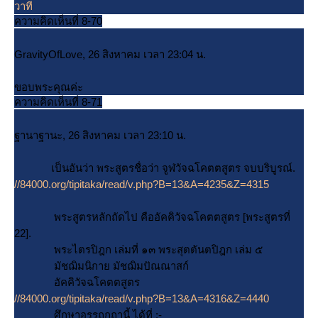
วาที
ความคิดเห็นที่ 8-70
GravityOfLove, 26 สิงหาคม เวลา 23:04 น.
ขอบพระคุณค่ะ
ความคิดเห็นที่ 8-71
ฐานาฐานะ, 26 สิงหาคม เวลา 23:10 น.
เป็นอันว่า พระสูตรชื่อว่า จูฬวัจฉโคตตสูตร จบบริบูรณ์.
//84000.org/tipitaka/read/v.php?B=13&A=4235&Z=4315
พระสูตรหลักถัดไป คืออัคคิวัจฉโคตตสูตร [พระสูตรที่
22].
พระไตรปิฎก เล่มที่ ๑๓ พระสุตตันตปิฎก เล่ม ๕
มัชฌิมนิกาย มัชฌิมปัณณาสก์
อัคคิวัจฉโคตตสูตร
//84000.org/tipitaka/read/v.php?B=13&A=4316&Z=4440
ศึกษาอรรถกถานี้ ได้ที่ :-