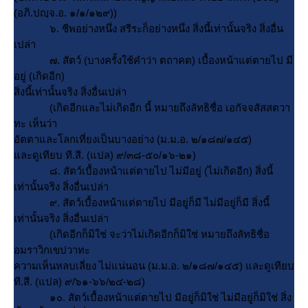
(อภิ.ปญฺจ.อ. ๑/๑/๑๒๙))
๖. ชีพอย่างหนึ่ง สรีระก็อย่างหนึ่ง สิ่งนี้เท่านั้นจริง สิ่งอื่น
เปล่า
๗. สัตว์ (บางครั้งใช้คำว่า ตถาคต) เบื้องหน้าแต่ตายไป มี
อยู่ (เกิดอีก)
สิ่งนี้เท่านั้นจริง สิ่งอื่นเปล่า
(เกิดอีกและไม่เกิดอีก นี้ หมายถึงลัทธิชื่อ เอกัจจสัสสตวา
ทะ เห็นว่า
อัตตาและโลกเที่ยงเป็นบางอย่าง (ม.ม.อ. ๒/๑๘๗/๑๔๕)
ละดูเทียบ ที.สี. (แปล) ๙/๓๘-๕๐/๑๖-๒๑)
๘. สัตว์เบื้องหน้าแต่ตายไป ไม่มีอยู่ (ไม่เกิดอีก) สิ่งนี้
เท่านั้นจริง สิ่งอื่นเปล่า
๙. สัตว์เบื้องหน้าแต่ตายไป มีอยู่ก็มี ไม่มีอยู่ก็มี สิ่งนี้
เท่านั้นจริง สิ่งอื่นเปล่า
(เกิดอีกก็มิใช่ จะว่าไม่เกิดอีกก็มิใช่ หมายถึงลัทธิชื่อ
อมราวิกเขปวาทะ
ความเห็นหลบเลี่ยง ไม่แน่นอน (ม.ม.อ. ๒/๑๘๗/๑๔๕) และดูเทียบ
ที.สี. (แปล) ๙/๖๑-๖๖/๒๔-๒๘)
๑๐. สัตว์เบื้องหน้าแต่ตายไป มีอยู่ก็มิใช่ ไม่มีอยู่ก็มิใช่ สิ่ง