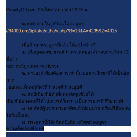
GravityOfLove, 26 สิงหาคม เวลา 22:45 น.
ตอบคำถามในจูฬวัจฉโคตตสูตร
//84000.org/tipitaka/attha/v.php?B=13&A=4235&Z=4315
เมื่อศึกษาพระสูตรนี้แล้ว ได้อะไรบ้าง?
๑. เมื่อบุคคลพยากรณ์ว่า พระพุทธองค์ทรงบรรลุวิชชา 3
ชื่อว่า
พยากรณ์ถูกสมควรแก่ธรรม
๒. พระองค์เพียงต้องการเท่านั้น ย่อมระลึกชาติได้เป็นอัน
มาก
, ย่อมจะเห็นหมู่สัตว์ที่กําลังจุติกําลังอุบัติ
๓. ลัทธิเดียรถีย์ทำที่สุดแห่งทุกข์ไม่ได้
เดียรถีย์บางคนที่ได้ไปสวรรค์ก็เพราะเป็นกรรมวาที กิริยาวาที
๔. คฤหัสถ์ผู้บรรลุพระอรหัตแล้วย่อมบวช หรือปรินิพพาน
นวันนั้นเอง
๕. พระสูตรนี้มีอืกชื่อหนึ่งคือ เตวิชชวัจฉสูตร
ความคิดเห็นที่ 8-69