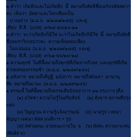
๒ คำว่า เกิดอีกและไม่เกิดอีก นี้ หมายถึงลัทธิชื่อเอกัจจสัสสตวา
ทะ เห็นว่า อัตตาและโลกเที่ยงเป็น
บางอย่าง (ม.ม.อ. ๒/๑๘๗/๑๔๕) และดู
เทียบ ที.สี. (แปล) ๙/๓๘-๕๐/๑๖-๒๑
๓ คำว่า จะว่าเกิดอีกก็มิใช่ จะว่าไม่เกิดอีกก็มิใช่ นี้ หมายถึงลัทธิ
ชื่ออมราวิกเขปวาทะ ความเห็นหลบเลี่ยง
ไม่แน่นอน (ม.ม.อ. ๒/๑๘๗/๑๔๕) และดู
เทียบ ที.สี. (แปล) ๙/๖๑-๖๖/๒๔-๒๘
๑ ความทุกข์ ในที่นี้หมายถึงทุกข์ที่เกิดจากกิเลส และทุกข์ที่เกิด
จากผลของกรรมชั่ว (ม.ม.อ. ๒/๑๘๙/๑๔๖)
๑ อหังการ หมายถึงทิฏฐิ มมังการ หมายถึงตัณหา มานานุ
สัย หมายถึงมานะ (ม.ม.อ. ๒/๑๘๙/๑๔๖)
๑ ธรรมนี้ ในที่นี้หมายถึงธรรมคือปัจจยาการ ๑๒ ประการ [คือ
(๑) อวิชชา ความไม่รู้ในอริยสัจจ์ (๒) สังขาร สภาพที่ปรุง
ต่ง
(๓) วิญญาณ ความรู้แจ้งอารมณ์ (๔) นามรูป เวทนา
สัญญา เจตนา ผัสส มนสิการ + รูป
(๕) สฬายตนะ อายตนะภายใน ๖ (๖) ผัสสะ ความกระทบ
(สัมผัส ๖)