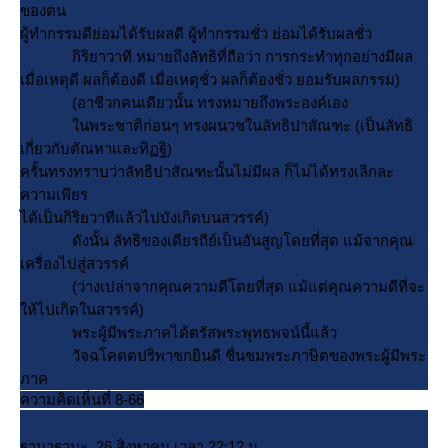
ของตน
ผู้ทำกรรมดีย่อมได้รับผลดี ผู้ทำกรรมชั่ว ย่อมได้รับผลชั่ว
กิริยาวาที หมายถึงลัทธิที่ถือว่า การกระทำทุกอย่างมีผล
เมื่อเหตุดี ผลก็ต้องดี เมื่อเหตุชั่ว ผลก็ต้องชั่ว ยอมรับผลกรรม)
(อาชีวกคนเดียวนั้น ทรงหมายถึงพระองค์เอง
นพระชาติก่อนๆ ทรงผนวชในลัทธิปาสัณฑะ (เป็นลัทธิ
เกี่ยวกับตัณหาและทิฏฐิ)
ครั้นทรงทราบว่าลัทธิปาสัณฑะนั้นไม่มีผล ก็ไม่ได้ทรงเลิกละ
ความเพียร
ได้เป็นกิริยวาทีแล้วไปบังเกิดบนสวรรค์)
ดังนั้น ลัทธิของเดียรถีย์เป็นอันสูญโดยที่สุด แม้จากคุณ
เครื่องไปสู่สวรรค์
(ว่างเปล่าจากคุณความดีโดยที่สุด แม้แต่คุณความดีที่จะ
ห้ไปเกิดในสวรรค์)
พระผู้มีพระภาคได้ตรัสพระพุทธพจน์นี้แล้ว
วัจฉโคตตปริพาชกยินดี ชื่นชมพระภาษิตของพระผู้มีพระ
ภาค
ความคิดเห็นที่ 8-66
ฐานาฐานะ, 26 สิงหาคม เวลา 22:12 น.