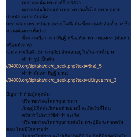
เพราะฉะนั้น พระองค์จึงตรัสว่า
ตถาคตพ้นวิเศษแล้ว เพราะความสิ้นไป เพราะคลา
กำหนัด เพราะดับสนิท
เพราะสละ เพราะปล่อย เพราะไม่ถือมั่น ซึ่งความสำคัญทั้งปวง ซึ่ง
ความต้องการทั้งปวง
ซึ่งความถือว่าเรา (ทิฏฐิ หรืออหังการ) ว่าของเรา (ตัณหา
หรือมมังการ)
ละความถือตัว (มานานุสัย) อันนอนอยู่ในสันดานทั้งปวง
คำว่า รูป เป็นต้น
//84000.org/tipitaka/dic/d_seek.php?text=ขันธ์_5
คำว่า ตัณหา ทิฏฐิ มานะ
//84000.org/tipitaka/dic/d_seek.php?text=ปปัญจธรรม_3
ปัญหาว่าด้วยผู้หลุดพ้น
ปริพาชกวัจฉโคตรทูลถามว่า
ภิกษุผู้มีจิตพ้นวิเศษแล้วอย่างนี้ จะเกิดในที่ไหน
ตรัสว่า ไม่ควรใช้คำ่ว่า จะเกิด
ปริพาชกวัจฉโคตรทูลถามต่อไป พระผู้มีพระภาคตรัส
ตอบ โดยมีใจความว่า
ไม่ควรใช่คำว่า จะไม่เกิด/เกิดก็มี ไม่เกิดก็มี/เกิดก็ไม่ใช่