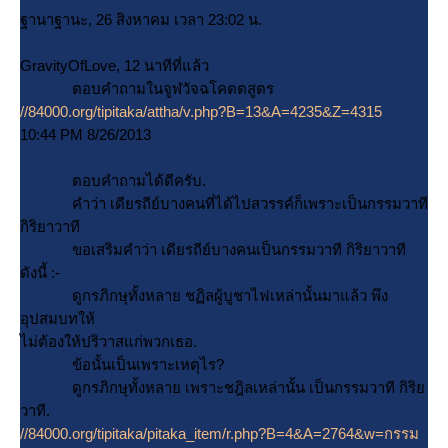
ฐานาฐานะ, 26 สิงหาคม เวลา 23:02 น.
GravityOfLove, 12 นาทีที่แล้ว
ตอบคำถามในจูฬวัจฉโคตตสูตร
//84000.org/tipitaka/attha/v.php?B=13&A=4235&Z=4315
10:44 PM 8/26/2013
ตอบคำถามได้ดีครับ.
คำว่า เดียรถีย์บางคนที่ได้ไปสวรรค์ก็เพราะเป็นกรรมวาที
กิริยาวาที
ขอเสริมคำว่า เดียรถีย์บางคนเป็นกรรมวาที กิริยาวาที
ดังนี้ :-
ดูกรภิกษุทั้งหลาย ชฏิลผู้บูชาไฟเหล่านั้นมาแล้ว พึง
อุปสมบทให้
ไม่ต้องให้ปริวาสแก่พวกเธอ.
ข้อนั้นเป็นเพราะเหตุไร?
ดูกรภิกษุทั้งหลาย เพราะชฎิลเหล่านั้น เป็นกรรมวาที กิริ
วาที.
//84000.org/tipitaka/pitaka_item/r.php?B=4&A=2764&w=กรรม