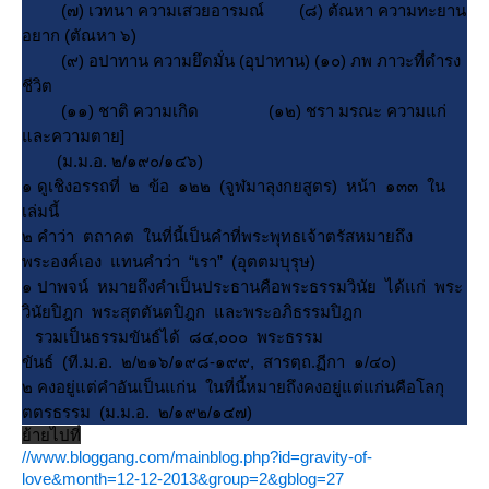
(๗) เวทนา ความเสวยอารมณ์ (๘) ตัณหา ความทะยาน
อยาก (ตัณหา ๖)
(๙) อปาทาน ความยึดมั่น (อุปาทาน) (๑๐) ภพ ภาวะที่ดำรง
ชีวิต
(๑๑) ชาติ ความเกิด (๑๒) ชรา มรณะ ความแก่
ละความตาย]
(ม.ม.อ. ๒/๑๙๐/๑๔๖)
๑ ดูเชิงอรรถที่ ๒ ข้อ ๑๒๒ (จูฬมาลุงกยสูตร) หน้า ๑๓๓ ใน
เล่มนี้
๒ คำว่า ตถาคต ในที่นี้เป็นคำที่พระพุทธเจ้าตรัสหมายถึง
พระองค์เอง แทนคำว่า “เรา” (อุตตมบุรุษ)
๑ ปาพจน์ หมายถึงคำเป็นประธานคือพระธรรมวินัย ได้แก่ พระ
วินัยปิฎก พระสุตตันตปิฎก และพระอภิธรรมปิฎก
รวมเป็นธรรมขันธ์ได้ ๘๔,๐๐๐ พระธรรม
ขันธ์ (ที.ม.อ. ๒/๒๑๖/๑๙๘-๑๙๙, สารตฺถ.ฏีกา ๑/๔๐)
๒ คงอยู่แต่คำอันเป็นแก่น ในที่นี้หมายถึงคงอยู่แต่แก่นคือโลกุ
ตตรธรรม (ม.ม.อ. ๒/๑๙๒/๑๔๗)
้ายไปที่
//www.bloggang.com/mainblog.php?id=gravity-of-
love&month=12-12-2013&group=2&gblog=27