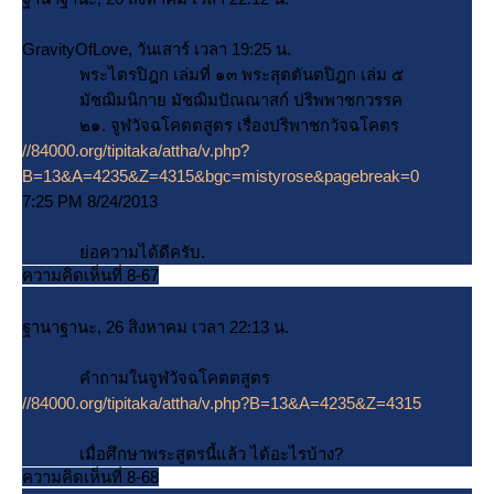
GravityOfLove, วันเสาร์ เวลา 19:25 น.
พระไตรปิฎก เล่มที่ ๑๓ พระสุตตันตปิฎก เล่ม ๕
มัชฌิมนิกาย มัชฌิมปัณณาสก์ ปริพพาชกวรรค
๒๑. จูฬวัจฉโคตตสูตร เรื่องปริพาชกวัจฉโคตร
//84000.org/tipitaka/attha/v.php?
B=13&A=4235&Z=4315&bgc=mistyrose&pagebreak=0
7:25 PM 8/24/2013
่อความได้ดีครับ.
ความคิดเห็นที่ 8-67
ฐานาฐานะ, 26 สิงหาคม เวลา 22:13 น.
คำถามในจูฬวัจฉโคตตสูตร
//84000.org/tipitaka/attha/v.php?B=13&A=4235&Z=4315
เมื่อศึกษาพระสูตรนี้แล้ว ได้อะไรบ้าง?
ความคิดเห็นที่ 8-68