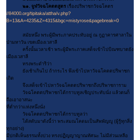
๒๑. จูฬวัจฉโคตตสูตร
เรื่องปริพาชกวัจฉโคตร
//84000.org/tipitaka/attha/v.php?
B=13&A=4235&Z=4315&bgc=mistyrose&pagebreak=0
สมัยหนึ่ง พระผู้มีพระภาคประทับอยู่ ณ กูฏาคารศาลาใน
ป่ามหาวัน เขตเมืองเวสาลี
ครั้งนั้นเวลาเช้า พระผู้มีพระภาคเสด็จเข้าไปบิณฑบาตยัง
เมืองเวสาลี
ทรงพระดำริว่า
ังเช้าเกินไป ถ้ากระไร พึงเข้าไปหาวัจฉโคตตปริพาชก
เถิด
จึงเสด็จเข้าไปหาวัจฉโคตตปริพาชกถึงปริพาชการาม
วัจฉโคตตปริพาชกได้กราบทูลเชิญประทับนั่ง แล้วตนก็
ถือเอาอาสนะ
ที่ต่ำกว่าแห่งหนึ่งนั่ง
วัจฉโคตตปริพาชกได้กราบทูลว่า
ได้สดับมาดังนี้ว่า พระสมณโคดมเป็นสัพพัญญู (ผู้รู้ทุกสิ่ง
ทุกอย่าง)
มีปกติเห็นธรรมทั้งปวง ทรงปฏิญญาญาณทัศนะ ไม่มีส่วนเหลือ