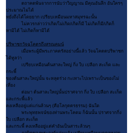
ตถาคตพ้นจากการนับว่าวิญญาณ มีคุณอันลึก อันใครๆ
ประมาณไม่ได้
หยั่งถึงได้โดยยาก เปรียบเหมือนมหาสมุทรฉะนั้น
ไม่ควรกล่าวว่าเกิด/ไม่เกิด/เกิดก็มี ไม่เกิดก็มี/เกิดก็
หามิได้ ไม่เกิดก็หามิได้
ปริพาชกวัจฉโคตรถึงสรณคมน์
เมื่อพระผู้มีพระภาคตรัสอย่างนี้แล้ว วัจฉโคตตปริพาชก
ได้ทูลว่า
เปรียบเหมือนต้นสาละใหญ่ กิ่ง ใบ เปลือก สะเก็ด และ
กระพี้
ของต้นสาละใหญ่นั้น จะหลุดร่วง กะเทาะไปเพราะเป็นของไม่
เที่ยง
ต่อมา ต้นสาละใหญ่นั้นปราศจาก กิ่ง ใบ เปลือก สะเก็ด
ละกระพี้แล้ว
คงเหลืออยู่แต่แก่นล้วนๆ (คือโลกุตตรธรรม) ฉันใด
พระพุทธพจน์ของท่านพระโคดม ก็ฉันนั้น ปราศจากกิ่ง
บ เปลือก สะเก็ด
ละกระพี้ คงเหลืออยู่แต่คำอันเป็นสาระล้วนๆ
ภาษิตของพระองค์แจ่มแจ้ง เปรียบเหมือนบุคคลหงา