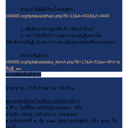
คำถามในอัคคิวัจฉโคตตสูตร
//84000.org/tipitaka/attha/v.php?B=13&A=4316&Z=4440
1. เมื่อศึกษาพระสูตรนี้แล้ว ได้อะไรบ้าง?
2. กล่าวได้หรือไม่ว่า มูลรากของทิฏฐิเหล่านั้น
ก็คือสักกายทิฏฐิ 20 ประการ อย่างใดอย่างหนึ่งหรือหลายอย่าง.
สักกายทิฏฐิ ๒๐
//84000.org/tipitaka/pitaka_item/r.php?B=17&A=51&w=สักกา
ทิฏฐิ_๒๐
ความคิดเห็นที่ 8-75
ฐานาฐานะ, 27 สิงหาคม เวลา 20:28 น.
หมายเหตุในพระไตรปิฎก ฉบับมหาจุฬา ฯ
๑ ชีวะ ในที่นี้หมายถึงวิญญาณอมตะ หรือ
อาตมัน (Soul) (อภิ.ปญฺจ.อ. ๑/๑/๑๒๙)
๑ ดูเชิงอรรถที่ ๒ ข้อ ๑๒๒ (จูฬมาลุงกยสูตร) หน้า ๑๓๓ ใน
เล่มนี้