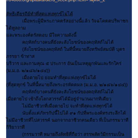
ลัทธิเดียรถีย์ทำที่สุดแห่งทุกข์ไม่ได้
เมื่อพระผู้มีพระภาคตรัสอย่างนี้แล้ว วัจฉโคตตปริพาชก
ได้ทูลถาม
ละพระองค์ตรัสตอบ มีใจความดังนี้
คฤหัสถ์บางคนที่ยังละสังโยชน์ของคฤหัสถ์ไม่ได้
(สังโยชน์ของคฤหัสถ์ ในที่นี้หมายถึงทรัพย์สมบัติ บุตร
ภรรยา ข้าทาส
บริวาร และกามคุณ ๕ ประการ อันเป็นเหตุผูกพันและรักใคร่
(ม.ม.อ. ๒/๑๘๖/๑๔๔))
เมื่อตายไป ย่อมทำที่สุดแห่งทุกข์ไม่ได้
(ที่สุดทุกข์ ในที่นี้หมายถึงพระอรหัตตผล (ม.ม.อ. ๒/๑๘๖/๑๔๔))
คฤหัสถ์บางคนที่ยังละสังโยชน์ของคฤหัสถ์ไม่ได้
เมื่อตายไป เข้าถึงโลกสวรรค์ได้มีอยู่จำนวนมากทีเดียว
ไม่มีอาชีวกที่เมื่อตายไป จะทำที่สุดแห่งทุกข์ได้
นับตั้งแต่ภัทรกัปนี้ไปได้ ๙๑ กัปที่พระองค์ทรงระลึกได้
ไม่มีอาชีวกที่ไปสวรรค์ นอกจากอาชีวกคนเดียว ที่เป็นกรรมวาที
กิริยาวาที
(กรรมวาที หมายถึงลัทธิที่ถือว่า สรรพสัตว์มีกรรมเป็น