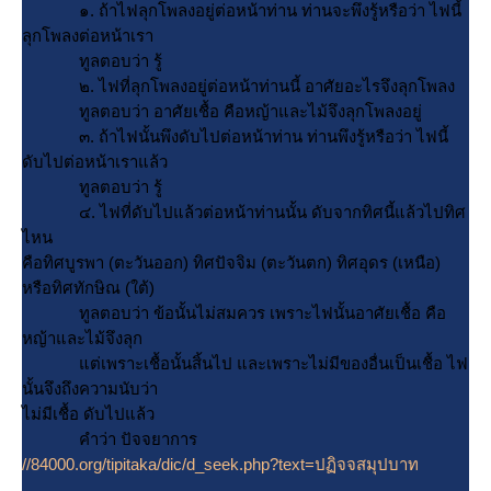
๑. ถ้าไฟลุกโพลงอยู่ต่อหน้าท่าน ท่านจะพึงรู้หรือว่า ไฟนี้
ลุกโพลงต่อหน้าเรา
ทูลตอบว่า รู้
๒. ไฟที่ลุกโพลงอยู่ต่อหน้าท่านนี้ อาศัยอะไรจึงลุกโพลง
ทูลตอบว่า อาศัยเชื้อ คือหญ้าและไม้จึงลุกโพลงอยู่
๓. ถ้าไฟนั้นพึงดับไปต่อหน้าท่าน ท่านพึงรู้หรือว่า ไฟนี้
ดับไปต่อหน้าเราแล้ว
ทูลตอบว่า รู้
๔. ไฟที่ดับไปแล้วต่อหน้าท่านนั้น ดับจากทิศนี้แล้วไปทิศ
ไหน
คือทิศบูรพา (ตะวันออก) ทิศปัจจิม (ตะวันตก) ทิศอุดร (เหนือ)
หรือทิศทักษิณ (ใต้)
ทูลตอบว่า ข้อนั้นไม่สมควร เพราะไฟนั้นอาศัยเชื้อ คือ
หญ้าและไม้จึงลุก
ต่เพราะเชื้อนั้นสิ้นไป และเพราะไม่มีของอื่นเป็นเชื้อ ไฟ
นั้นจึงถึงความนับว่า
ไม่มีเชื้อ ดับไปแล้ว
คำว่า ปัจจยาการ
//84000.org/tipitaka/dic/d_seek.php?text=ปฏิจจสมุปบาท