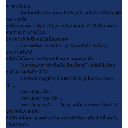
การละขันธ์ ๕
ฉันนั้นเหมือนกัน บุคคลเมื่อบัญญัติว่าเป็นสัตว์ พึงบัญญัติ
เพราะรูปใด
รูปนั้นตถาคตละได้แล้ว มีมูลรากอันขาดแล้ว ทำให้เป็นดุจตาล
อดด้วน ถึงความไม่มี
มีความไม่เกิดขึ้นต่อไปเป็นธรรมดา
ตถาคตพ้นจากการนับว่ารูป มีคุณอันลึก อันใครๆ
ประมาณไม่ได้
หยั่งถึงได้โดยยาก เปรียบเหมือนมหาสมุทรฉะนั้น
ไม่ควรจะกล่าวว่าเกิด/ไม่เกิด/เกิดก็มี ไม่เกิดก็มี/เกิดก็
หามิได้ ไม่เกิดก็หามิได้
บุคคลเมื่อบัญญัติว่าเป็นสัตว์ พึงบัญญัติเพราะเวทนา
ด ...
เพราะสัญญาใด ...
เพราะสังขารเหล่าใด ...
เพราะวิญญาณใด ... วิญญาณนั้น ตถาคตละได้แล้ว มี
มูลรากอันขาดแล้ว
ทำให้ดุจเป็นตาลยอดด้วน ถึงความไม่มี มีความไม่เกิดขึ้นต่อไป
เป็นธรรมดา