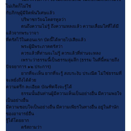
ไม่เกิดก็ไม่ใช่
กับภิกษุผู้มีจิตพ้นวิเศษแล้ว
ปริพาชกวัจฉโคตรทูลว่า
ตนถึงความไม่รู้ ถึงความหลงแล้ว ความเลื่อมใสที่ได้มี
ล้วจากพระวาจา
ที่ตรัสไว้ในตอนแรก บัดนี้ได้หายไปเสียแล้ว
พระผู้มีพระภาคตรัสว่า
ควรแล้วที่ท่านจะไม่รู้ ควรแล้วที่ท่านจะหลง
เพราะว่าธรรมนี้เป็นธรรมลุ่มลึก (ธรรม ในที่นี้หมายถึง
ปัจจยาการ ๑๒ ประการ)
ากที่จะเห็น ยากที่จะรู้ สงบระงับ ประณีต ไม่ใช่ธรรมที่
จะหยั่งถึงได้ด้ว
ความตรึก ละเอียด บัณฑิตจึงจะรู้ได้
ธรรมนั้นอันท่านผู้มีความเห็นเป็นอย่างอื่น มีความพอใจ
เป็นอย่างอื่น
มีความชอบใจเป็นอย่างอื่น มีความเพียรในทางอื่น อยู่ในสำนัก
ของอาจารย์อื่น
รู้ได้โดยยาก
ตรัสถามว่า