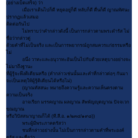
(อย่างเบ็ดเสร็จ) ว่า
เมื่อเราเดินไปก็ดี หยุดอยู่ก็ดี หลับก็ดี ตื่นก็ดี ญาณทัศนะ
ปรากฏแล้วเสมอ
ติดต่อกันไป
ไม่ทราบว่าคำกล่าวดังนี้ เป็นการกล่าวตามพระดำรัส ไม่
ชื่อว่ากล่าวตู่
ด้วยคำที่ไม่เป็นจริง และเป็นการพยากรณ์ถูกสมควรแก่ธรรมหรือ
ไม่
อนึ่ง วาทะและอนุวาทะอันเป็นไปกับด้วยเหตุบางอย่างจะ
ไม่มาถึงฐานะ
ที่ผู้รู้จะพึงติเตียนหรือ (คำกล่าวเช่นนั้นและคำที่กล่าวต่อๆ กันมา
จะเป็นเหตุให้ผู้รู้ติเตียนได้หรือไม่)
(ญาณทัสสนะ หมายถึงความรู้และความเห็นตรงตาม
ความเป็นจริง
อาจเรียก มรรคญาณ ผลญาณ สัพพัญญุตญาณ ปัจจเวก
ขณญาณ
หรือวิปัสสนาญาณก็ได้ (ที.สี.อ. ๑/๒๓๔/๑๙๘))
พระผู้มีพระภาคตรัสว่า
ชนที่กล่าวอย่างนั้น ไม่เป็นการกล่าวตามคำที่พระองค์
ตรัส และชื่อว่า