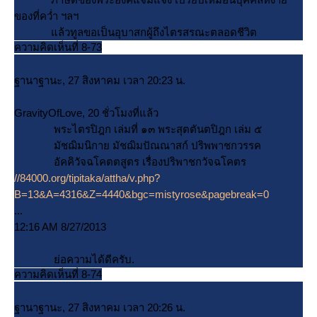
ของที่คว่ำ ฯลฯ
ล้วทูลขอเป็นอุบาสกผู้ถึงไตรสรณะตลอดชีวิต
ความคิดเห็นที่ 8-73
ฐานาฐานะ, 27 สิงหาคม เวลา 20:23 น.
GravityOfLove, 20 ชั่วโมงที่แล้ว
พระไตรปิฎก เล่มที่ ๑๓ พระสุตตันตปิฎก เล่ม ๕
มัชฌิมนิกาย มัชฌิมปัณณาสก์ ปริพพาชกวรรค
อัคคิวัจฉโคตตสูตร เรื่องปริพาชกวัจฉโคตร
//84000.org/tipitaka/attha/v.php?
B=13&A=4316&Z=4440&bgc=mistyrose&pagebreak=0
...
12:16 AM 8/27/2013
่อความได้ดีครับ.
ความคิดเห็นที่ 8-74
ฐานาฐานะ, 27 สิงหาคม เวลา 20:26 น.