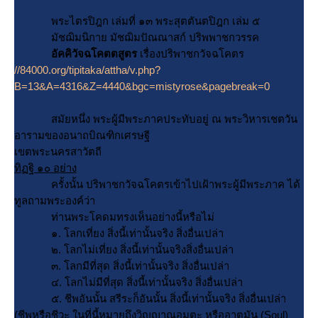
พระไตรปิฎก เล่มที่ ๑๓ พระสุตตันตปิฎก เล่ม ๕
มัชฌิมนิกาย มัชฌิมปัณณาสก์ ปริพพาชกวรรค
อัคคิวัจฉโคตตสูตร
เรื่องปริพาชกวัจฉโคตร
//84000.org/tipitaka/attha/v.php?
B=13&A=4316&Z=4440&bgc=mistyrose&pagebreak=0
สมัยหนึ่ง พระผู้มีพระภาคประทับอยู่ ณ พระวิหารเชตวัน
อารามของอนาถบิณฑิกเศรษฐี
เขตพระนครสาวัตถี
ทิฏฐิ ๑๐ อย่าง
ครั้งนั้น ปริพาชกวัจฉโคตรเข้าไปเฝ้าพระผู้มีพระภาค ได้
ทูลถามพระองค์ว่า
ท่านพระโคดมทรงเห็นอย่างนี้หรือไม่
๑. โลกเที่ยง สิ่งนี้เท่านั้นจริง สิ่งอื่นเปล่า
๒. โลกไม่เที่ยง สิ่งนี้เท่านั้นจริงสิ่งอื่นเปล่า
๓. โลกมีที่สุด สิ่งนี้เท่านั้นจริง สิ่งอื่นเปล่า
๔. โลกไม่มีที่สุด สิ่งนี้เท่านั้นจริง สิ่งอื่นเปล่า
๕. ชีพอันนั้น สรีระก็อันนั้น สิ่งนี้เท่านั้นจริง สิ่งอื่นเปล่า
(ชีพหรือชีวะ ในที่นี้หมายถึงวิญญาณอมตะ หรืออาตมัน (Soul)