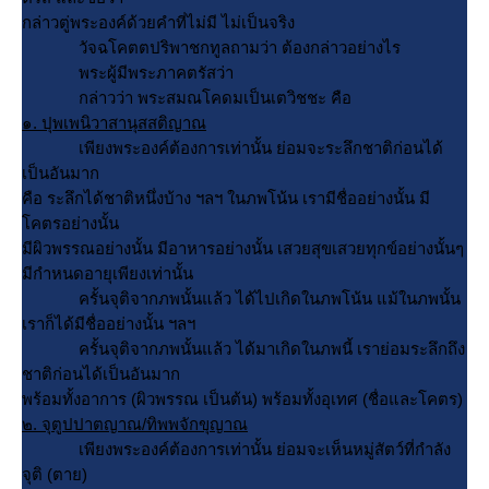
กล่าวตู่พระองค์ด้วยคำที่ไม่มี ไม่เป็นจริง
วัจฉโคตตปริพาชกทูลถามว่า ต้องกล่าวอย่างไร
พระผู้มีพระภาคตรัสว่า
กล่าวว่า พระสมณโคดมเป็นเตวิชชะ คือ
๑. ปุพเพนิวาสานุสสติญาณ
เพียงพระองค์ต้องการเท่านั้น ย่อมจะระลึกชาติก่อนได้
เป็นอันมาก
คือ ระลึกได้ชาติหนึ่งบ้าง ฯลฯ ในภพโน้น เรามีชื่ออย่างนั้น มี
คตรอย่างนั้น
มีผิวพรรณอย่างนั้น มีอาหารอย่างนั้น เสวยสุขเสวยทุกข์อย่างนั้นๆ
มีกำหนดอายุเพียงเท่านั้น
ครั้นจุติจากภพนั้นแล้ว ได้ไปเกิดในภพโน้น แม้ในภพนั้น
เราก็ได้มีชื่ออย่างนั้น ฯลฯ
ครั้นจุติจากภพนั้นแล้ว ได้มาเกิดในภพนี้ เราย่อมระลึกถึง
ชาติก่อนได้เป็นอันมาก
พร้อมทั้งอาการ (ผิวพรรณ เป็นต้น) พร้อมทั้งอุเทศ (ชื่อและโคตร)
๒. จุตูปปาตญาณ/ทิพพจักขุญาณ
เพียงพระองค์ต้องการเท่านั้น ย่อมจะเห็นหมู่สัตว์ที่กำลัง
จุติ (ตาย)