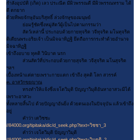
กำลังอุปบัติ (เกิด) เลว ประณีต มีผิวพรรณดี มีผิวพรรณทราม ได้
ดี ตกยาก
ด้วยทิพยจักษุอันบริสุทธิ์ ล่วงจักษุของมนุษย์
่อมรู้ชัดซึ่งหมู่สัตว์ผู้เป็นไปตามกรรมว่า
สัตว์เหล่านี้ ประกอบด้วยกายทุจริต วจีทุจริต มโนทุจริต
ติเตียนพระอริยเจ้า เป็นมิจฉาทิฏฐิ ยึดถือการกระทำด้วยอำนาจ
มิจฉาทิฏฐิ
เข้าถึงอบาย ทุคติ วินิบาต นรก
ส่วนสัตว์ที่ประกอบด้วยกายสุจริต วจีสุจริต มโนสุจริต
ฯลฯ
เบื้องหน้าแต่ตายเพราะกายแตก เข้าถึง สุคติ โลก สวรรค์
๓. อาสวักขยญาณ
ทรงทำให้แจ้งซึ่งเจโตวิมุติ ปัญญาวิมุติอันหาอาสวะมิได้
เพราะอาสวะ
ทั้งหลายสิ้นไป ด้วยปัญญาอันยิ่ง ด้วยตนเองในปัจจุบัน แล้วเข้าถึง
อยู่
คำว่า เตวิชชะ
//84000.org/tipitaka/dic/d_seek.php?text=วิชชา_3
คำว่า เจโตวิมุติ ปัญญาวิมุติ
//84000.org/tipitaka/dic/d_seek.php?text=วิมุตติ_2