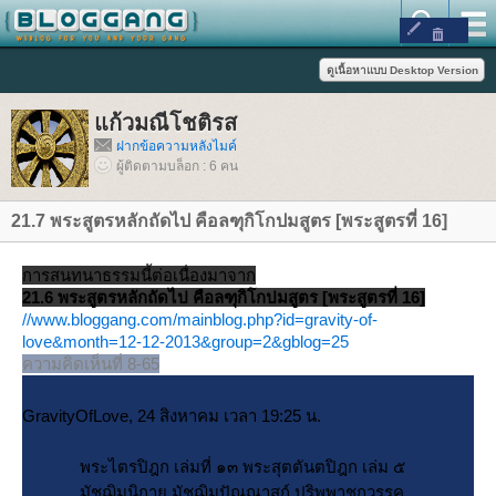
ก้วมณีโชติรส
ฝากข้อความหลังไมค์
ผู้ติดตามบล็อก : 6 คน
21.7 พระสูตรหลักถัดไป คือลฑุกิโกปมสูตร [พระสูตรที่ 16]
การสนทนาธรรมนี้ต่อเนื่องมาจาก
21.6 พระสูตรหลักถัดไป คือลฑุกิโกปมสูตร [พระสูตรที่ 16]
//www.bloggang.com/mainblog.php?id=gravity-of-
love&month=12-12-2013&group=2&gblog=25
ความคิดเห็นที่ 8-65
GravityOfLove, 24 สิงหาคม เวลา 19:25 น.
พระไตรปิฎก เล่มที่ ๑๓ พระสุตตันตปิฎก เล่ม ๕
มัชฌิมนิกาย มัชฌิมปัณณาสก์ ปริพพาชกวรรค