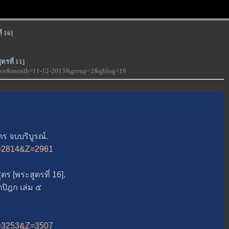
่ 16]
ตรที่ 11]
-love&month=11-12-2013&group=2&gblog=19
ร จบบริบูรณ์.
&A=2814&Z=2961
[พระสูตรที่ 16].
ิฎก เล่ม ๕
&A=3253&Z=3507