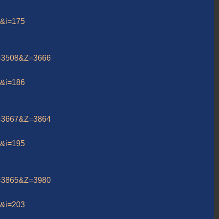
13&i=175
&A=3508&Z=3666
13&i=186
&A=3667&Z=3864
13&i=195
&A=3865&Z=3980
13&i=203