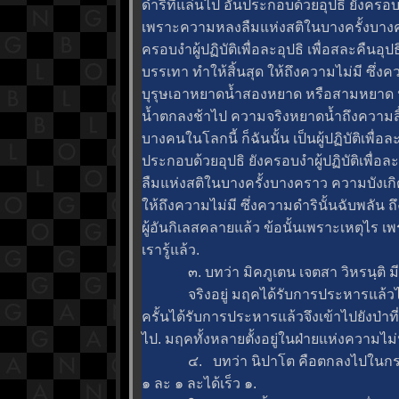
ดำริที่แล่นไป อันประกอบด้วยอุปธิ ยังครอบงำผู
เพราะความหลงลืมแห่งสติในบางครั้งบางคร
ครอบงำผู้ปฏิบัติเพื่อละอุปธิ เพื่อสละคืนอุป
บรรเทา ทำให้สิ้นสุด ให้ถึงความไม่มี ซึ่งค
บุรุษเอาหยาดน้ำสองหยาด หรือสามหยาด 
น้ำตกลงช้าไป ความจริงหยาดน้ำถึงความสิ้น
บางคนในโลกนี้ ก็ฉันนั้น เป็นผู้ปฏิบัติเพื่อ
ประกอบด้วยอุปธิ ยังครอบงำผู้ปฏิบัติเพื่อละ
ลืมแห่งสติในบางครั้งบางคราว ความบังเกิด
ห้ถึงความไม่มี ซึ่งความดำรินั้นฉับพลัน ถึง
ผู้อันกิเลสคลายแล้ว ข้อนั้นเพราะเหตุไร เ
เรารู้แล้ว.
๓. บทว่า มิคภูเตน เจตสา วิหรนฺติ มีใจเป็
จริงอยู่ มฤคได้รับการประหารแล้วไม่คิดว
ครั้นได้รับการประหารแล้วจึงเข้าไปยังป่าที
ไป. มฤคทั้งหลายตั้งอยู่ในฝ่ายแห่งความไม่ห
๔. บทว่า นิปาโต คือตกลงไปในกระทะเหล็
๑ ละ ๑ ละได้เร็ว ๑.