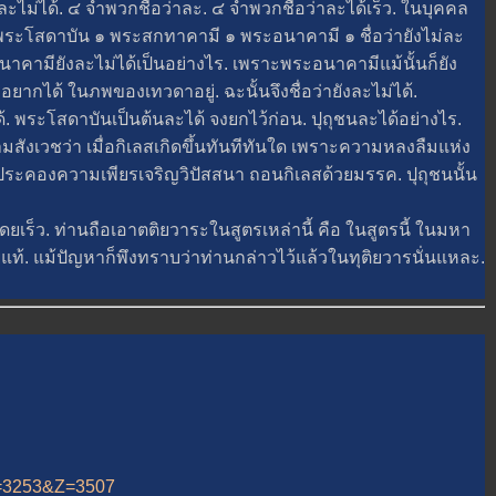
ด้. ๔ จำพวกชื่อว่าละ. ๔ จำพวกชื่อว่าละได้เร็ว. ในบุคคล
๑ พระโสดาบัน ๑ พระสกทาคามี ๑ พระอนาคามี ๑ ชื่อว่ายังไม่ละ
ะอนาคามียังละไม่ได้เป็นอย่างไร. เพราะพระอนาคามีแม้นั้นก็ยัง
มอยากได้ ในภพของเทวดาอยู่. ฉะนั้นจึงชื่อว่ายังละไม่ได้.
ระโสดาบันเป็นต้นละได้ จงยกไว้ก่อน. ปุถุชนละได้อย่างไร.
เวชว่า เมื่อกิเลสเกิดขึ้นทันทีทันใด เพราะความหลงลืมแห่ง
ี้จึงประคองความเพียรเจริญวิปัสสนา ถอนกิเลสด้วยมรรค. ปุถุชนนั้น
็ว. ท่านถือเอาตติยวาระในสูตรเหล่านี้ คือ ในสูตรนี้ ในมหา
้. แม้ปัญหาก็พึงทราบว่าท่านกล่าวไว้แล้วในทุติยวารนั่นแหละ.
&A=3253&Z=3507