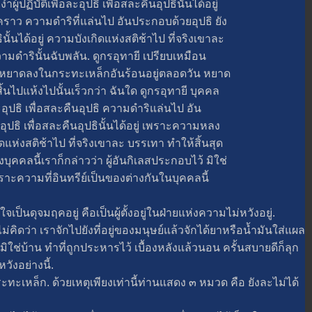
้ปฏิบัติเพื่อละอุปธิ เพื่อสละคืนอุปธินั้นได้อยู่
าว ความดำริที่แล่นไป อันประกอบด้วยอุปธิ ยัง
ธินั้นได้อยู่ ความบังเกิดแห่งสติช้าไป ที่จริงเขาละ
วามดำรินั้นฉับพลัน. ดูกรอุทายี เปรียบเหมือน
หยาดลงในกระทะเหล็กอันร้อนอยู่ตลอดวัน หยาด
ไปแห้งไปนั้นเร็วกว่า ฉันใด ดูกรอุทายี บุคคล
ละอุปธิ เพื่อสละคืนอุปธิ ความดำริแล่นไป อัน
อุปธิ เพื่อสละคืนอุปธินั้นได้อยู่ เพราะความหลง
แห่งสติช้าไป ที่จริงเขาละ บรรเทา ทำให้สิ้นสุด
บุคคลนี้เราก็กล่าวว่า ผู้อันกิเลสประกอบไว้ มิใช่
พราะความที่อินทรีย์เป็นของต่างกันในบุคคลนี้
นดุจมฤคอยู่ คือเป็นผู้ตั้งอยู่ในฝ่ายแห่งความไม่หวังอยู่.
่า เราจักไปยังที่อยู่ของมนุษย์แล้วจักได้ยาหรือน้ำมันใส่แผล
่มิใช่บ้าน ทำที่ถูกประหารไว้ เบื้องหลังแล้วนอน ครั้นสบายดีก็ลุก
วังอย่างนี้.
ก. ด้วยเหตุเพียงเท่านี้ท่านแสดง ๓ หมวด คือ ยังละไม่ได้