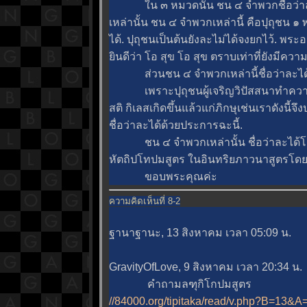
น ๓ หมวดนั้น ชน ๔ จำพวกชื่อว่าละไม่ไ
เหล่านั้น ชน ๔ จำพวกเหล่านี้ คือปุถุชน 
ได้. ปุถุชนเป็นต้นยังละไม่ได้จงยกไว้. พร
ินดีว่า โอ สุข โอ สุข ตราบเท่าที่ยังมีควา
ส่วนชน ๔ จำพวกเหล่านี้ชื่อว่าละได้. พ
เพราะปุถุชนผู้เจริญวิปัสสนาทำความสัง
สติ กิเลสเกิดขึ้นแล้วแก่ภิกษุเช่นเราดังน
ชื่อว่าละได้ด้วยประการฉะนี้.
ชน ๔ จำพวกเหล่านั้น ชื่อว่าละได้โดยเร
หัตถิปโทปมสูตร ในอินทริยภาวนาสูตรโดยแท
ขอบพระคุณค่ะ
ความคิดเห็นที่ 8-2
ฐานาฐานะ, 13 สิงหาคม เวลา 05:09 น.
GravityOfLove, 9 สิงหาคม เวลา 20:34 น.
คำถามลฑุกิโกปมสูตร
//84000.org/tipitaka/read/v.php?B=13