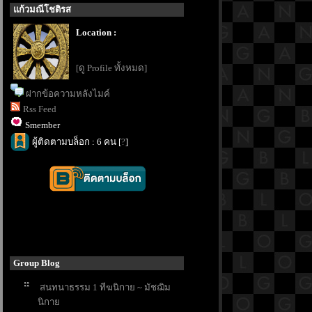
ก้วมณีโชติรส
Location :
[ดู Profile ทั้งหมด]
ฝากข้อความหลังไมค์
Rss Feed
Smember
ผู้ติดตามบล็อก : 6 คน [
?
]
Group Blog
สนทนาธรรม 1 ทีฆนิกาย ~ มัชฌิม
นิกา