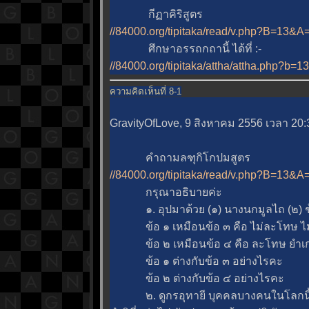
กีฏาคิริสูตร
//84000.org/tipitaka/read/v.php?B=13
ศึกษาอรรถกถานี้ ได้ที่ :-
//84000.org/tipitaka/attha/attha.php?b=
ความคิดเห็นที่ 8-1
GravityOfLove, 9 สิงหาคม 2556 เวลา 20:
คำถามลฑุกิโกปมสูตร
//84000.org/tipitaka/read/v.php?B=13
กรุณาอธิบายค่ะ
๑. อุปมาด้วย (๑) นางนกมูลไถ (๒) ช้
ข้อ ๑ เหมือนข้อ ๓ คือ ไม่ละโทษ ไม่ยำ
ข้อ ๒ เหมือนข้อ ๔ คือ ละโทษ ยำเกรง เ
ข้อ ๑ ต่างกับข้อ ๓ อย่างไรคะ
ข้อ ๒ ต่างกับข้อ ๔ อย่างไรคะ
๒. ดูกรอุทายี บุคคลบางคนในโลกนี้ เป็นผ