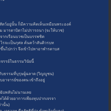
อยู่นั้น ก็มีความคิดเห็นเหมือนพระองค์
 มารดาบิดาไม่ปรารถนา (จะให้บวช)
กจากเรือนบวชเป็นบรรพชิต
จะเป็นกุศล ค้นคว้าสันติวรบท
นยิ่งขึ้นไปกว่า จึงเข้าไปหาอาฬารดาบส
ย์ในธรรมวินัยนี้
ธรรมที่บุรุษผู้ฉลาด (วิญญูชน)
บอาจารย์ของตน เข้าถึงอยู่
ับพลันไม่นานเล
้วยอาการเพียงหุบปากเจรจา
านั้น)
ถรวาท คือลัทธิที่ว่า ข้าพเจ้ามั่นคง)