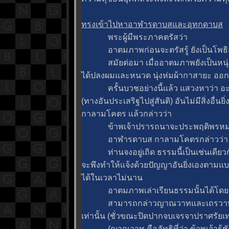
ทรงเข้าไปหาอาฬารดาบสและอุทกดาบส
พระผู้มีพระภาคตรัสว่า
อาตมภาพก่อนจะตรัสรู้ ยังเป็นโพธิสัตว์
สมัยต่อมา เมื่ออาตมภาพยังเป็นหนุ่ม
ได้ปลงผมและหนวด นุ่งห่มผ้ากาสายะ ออ
ครั้นบวชอย่างนี้แล้ว แสวงหาว่า อะไร
(ทางอันประเสริฐไปสู่สันติ) อันไม่มีสิ่งอื่
กาลามโคตร แล้วกล่าวว่า
ข้าพเจ้าปรารถนาจะประพฤติพรหมจรร
อาฬารดาบส กาลามโคตรกล่าวว่า
ท่านจงอยู่เถิด ธรรมนี้เป็นเช่นเดียวกับ
จะพึงทำให้แจ้งด้วยปัญญาอันยิ่งเองตามแบ
ได้ในเวลาไม่นาน
อาตมภาพเล่าเรียนธรรมนั้นได้โดยฉ
สามารถกล่าวญาณวาทและเถรวาทได้ด
เท่านั้น (ชั่วขณะปิดปากจบเจรจาปราศรัยเท่
(ญาณวาท คือลัทธิที่ว่า ข้าพเจ้ารู้ชัด, เ