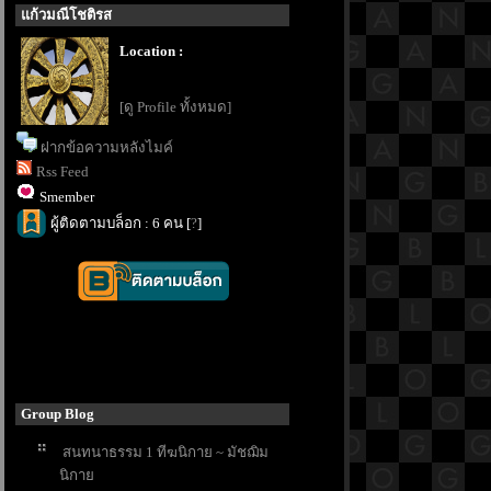
ก้วมณีโชติรส
Location :
[ดู Profile ทั้งหมด]
ฝากข้อความหลังไมค์
Rss Feed
Smember
ผู้ติดตามบล็อก : 6 คน [
?
]
Group Blog
สนทนาธรรม 1 ทีฆนิกาย ~ มัชฌิม
นิกา