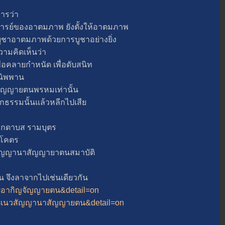
ารว่า
ของอาตมภาพ ยังตั้งให้อาตมภาพ
ังบูชาอาตมภาพด้วยการบูชาอย่างยิ่ง
มคิดเห็นว่า
คลายกำหนัด เพื่อดับสนิท
่อนิพพาน
ญญายตนพรหมเท่านั้น
รรมนั้นแล้วหลีกไปเสี
กดาบส รามบุตร
มโคตร
ญานาสัญญายาตนสมาบัติ
จึงลาจากไปเช่นเดียวกัน
xt=อากิญจัญญายตน&detail=on
ext=เนวสัญญานาสัญญายตน&detail=on