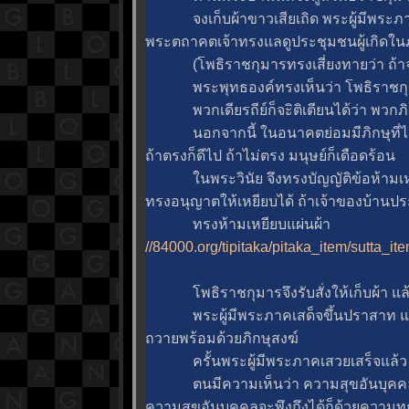
จงเก็บผ้าขาวเสียเถิด พระผู้มีพระภาค
พระตถาคตเจ้าทรงแลดูประชุมชนผู้เกิดใน
(โพธิราชกุมารทรงเสี่ยงทายว่า ถ้าจะไ
พระพุทธองค์ทรงเห็นว่า โพธิราชกุมาร
พวกเดียรถีย์ก็จะิติเตียนได้ว่า พวกภิก
นอกจากนี้ ในอนาคตย่อมมีภิกษุที่ไม
ถ้าตรงก็ดีไป ถ้าไม่ตรง มนุษย์ก็เดือดร้อน
นพระวินัย จึงทรงบัญญัติข้อห้ามเหยียบ
ทรงอนุญาตให้เหยียบได้ ถ้าเจ้าของบ้านปร
ทรงห้ามเหยียบแผ่นผ้า
//84000.org/tipitaka/pitaka_item/sutta
พธิราชกุมารจึงรับสั่งให้เก็บผ้า แล้
พระผู้มีพระภาคเสด็จขึ้นปราสาท แล้วป
ถวายพร้อมด้วยภิกษุสงฆ์
ครั้นพระผู้มีพระภาคเสวยเสร็จแล้ว โ
ตนมีความเห็นว่า ความสุขอันบุคคลจะพ
ความสุขอันบุคคลจะพึงถึงได้ก็ด้วยความทุ