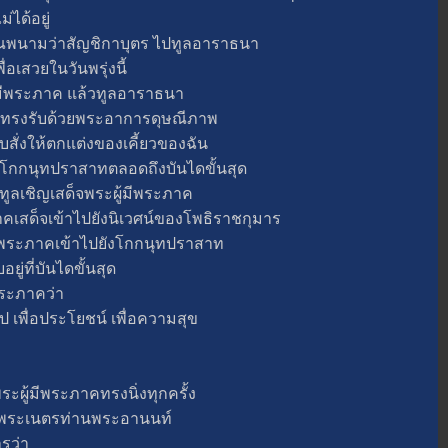
ได้อยู่
ณพนามว่าสัญชิกาบุตร ไปทูลอาราธนา
่อเสวยในวันพรุ่งนี้
ีพระภาค แล้วทูลอาราธนา
ภาคทรงรับด้วยพระอาการดุษณีภาพ
่งให้ตกแต่งของเคี้ยวของฉัน
าดโกกนุทปราสาทตลอดถึงบันไดขั้นสุด
ทูลเชิญเสด็จพระผู้มีพระภาค
เสด็จเข้าไปยังนิเวศน์ของโพธิราชกุมาร
ะภาคเข้าไปยังโกกนุทปราสาท
่ที่บันไดขั้นสุด
ะภาคว่า
ื่อประโยชน์ เพื่อความสุข
้มีพระภาคทรงนิ่งทุกครั้ง
ระเนตรท่านพระอานนท์
รว่า