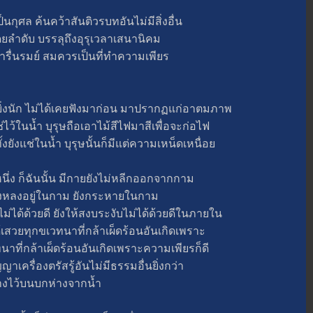
ล ค้นคว้าสันติวรบทอันไม่มีสิ่งอื่น
ยลำดับ บรรลุถึงอุรุเวลาเสนานิคม
ื่นรมย์ สมควรเป็นที่ทำความเพียร
ิ่งนัก ไม่ได้เคยฟังมาก่อน มาปรากฏแก่อาตมภาพ
ในน้ำ บุรุษถือเอาไม้สีไฟมาสีเพื่อจะก่อไฟ
งแช่ในน้ำ บุรุษนั้นก็มีแต่ความเหน็ดเหนื่อ
็ฉันนั้น มีกายยังไม่หลีกออกจากกาม
งหลงอยู่ในกาม ยังกระหายในกาม
ด้วยดี ยังให้สงบระงับไม่ได้ด้วยดีในภายใน
ทุกขเวทนาที่กล้าเผ็ดร้อนอันเกิดเพราะ
นาที่กล้าเผ็ดร้อนอันเกิดเพราะความเพียรก็ดี
เครื่องตรัสรู้อันไม่มีธรรมอื่นยิ่งกว่า
งไว้บนบกห่างจากน้ำ