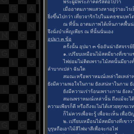
พระผู้มีพระภาคตรัสต่อไปว่า
เมื่ออาตมภาพแสวงหาอยู่ว่าอะไรเป็นกุศ
ิ่งขึ้นไปกว่า เที่ยวจาริกไปในมคธชนบทโด
ณ ที่นั้น อาตมภาพได้เห็นภาคพื้นน่าร
จึงนั่งบำเพ็ญเพียร ณ ที่นั้นนั่นเอง
อุปมา ๓ ข้อ
ครั้งนั้น อุปมา ๓ ข้ออันน่าอัศจรรย์ย
๑. เปรียบเหมือนไม้สดมียางที่เขาแช่ไว้
ไฟย่อมไม่ติดเพราะไม้สดนั้นมียางทั้งยั
ลำบากเปล่า ฉันใด
สมณะหรือพราหมณ์เหล่าใดเหล่าหนึ่ง ก
ังมีความพอใจในกาม ยังเสน่หาในกาม ยั
ังมีความเร่าร้อนเพราะกาม ยังละไม่ได้
สมณพราหมณ์เหล่านั้น ถึงแม้จะได้เสวย
ความเพียรก็ดี หรือถึงจะไม่ได้เสวยทุกขเวท
ก็ไม่ควรเพื่อจะรู้ เพื่อจะเห็น เพื่อปัญญา
๒. เปรียบเหมือนไม้สดมียางที่เขาวา
บุรุษถือเอาไม้สีไฟมาสีเพื่อจะก่อไฟ