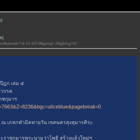
6]
6]
-love&month=14-12-2013&group=2&gblog=41
.
ิฎก เล่ม ๕
ชวรรค
ราชกุมาร
3&A=7663&Z=8236&bgc=aliceblue&pagebreak=0
ณ เภสกฬามิคทายวัน เขตนครสุงสุมารคิระ
าชกุมารพระนามว่าโพธิ สร้างแล้วใหม่ๆ