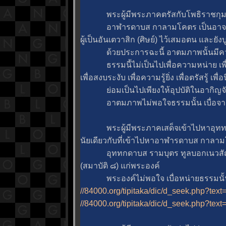
พระผู้มีพระภาคตรัสกับโพธิราชกุม
อาฬารดาบส กาลามโคตร เป็นอาจารย์
ผู้เป็นอันเตวาสิก (ศิษย์) ไว้เสมอตน และย
ด้วยประการฉะนี้ อาตมภาพนั้นมีควา
ธรรมนี้ไม่เป็นไปเพื่อความหน่าย เพื่อ
เพื่อสงบระงับ เพื่อความรู้ยิ่ง เพื่อตรัสรู้ เพื
่อมเป็นไปเพียงให้อุปบัติในอากิญจั
อาตมภาพไม่พอใจธรรมนั้น เบื่อจากธ
พระผู้มีพระภาคเสด็จเข้าไปหาอุทท
นัยเดียวกับที่เข้าไปหาอาฬารดาบส กาลา
อุททกดาบส รามบุตร ทูลบอกเนวสัญ
(สมาบัติ ๘) แก่พระองค์
พระองค์ไม่พอใจ เบื่อหน่ายธรรมนั้น 
//84000.org/tipitaka/dic/d_seek.php?te
//84000.org/tipitaka/dic/d_seek.php?t