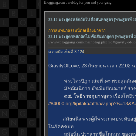
Bloggang.com : weblog for you and your gang
22.12 พระสูตรหลักถัดไป คือสันทกสูตร [พระสูตรที่ 2
การสนทนาธรรมนี้ต่อเนื่องมาจาก
22.11 พระสูตรหลักถัดไป คือสันทกสูตร [พระสูตรที่ 2
//www.bloggang.com/mainblog.php?id=gravity-of
ความคิดเห็นที่ 3-124
GravityOfLove, 23 กันยายน เวลา 22:02 น
พระไตรปิฎก เล่มที่ ๑๓ พระสุตตันตป
มัชฌิมนิกาย มัชฌิมปัณณาสก์ รา
๓๕. โพธิราชกุมารสูตร
เรื่องโพธิ
//84000.org/tipitaka/attha/v.php?B=1
สมัยหนึ่ง พระผู้มีพระภาคประทับอยู่ 
นภัคคชบท
สมัยนั้น ปราสาทชื่อโกกนุท ของพระร