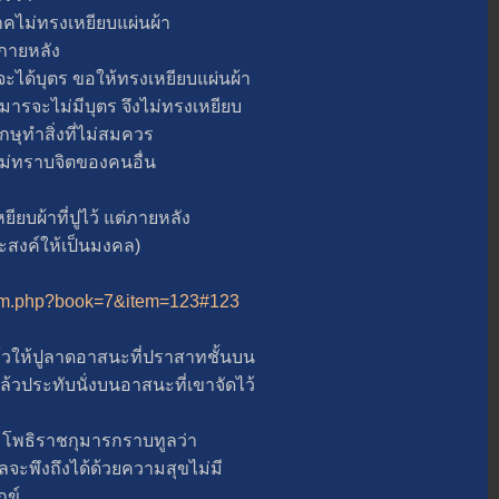
ไม่ทรงเหยียบแผ่นผ้า
ภายหลัง
ด้บุตร ขอให้ทรงเหยียบแผ่นผ้า
จะไม่มีบุตร จึงไม่ทรงเหยียบ
ษุทำสิ่งที่ไม่สมควร
่ทราบจิตของคนอื่น
ผ้าที่ปูไว้ แต่ภายหลัง
ะสงค์ให้เป็นมงคล)
_item.php?book=7&item=123#123
วให้ปูลาดอาสนะที่ปราสาทชั้นบน
ระทับนั่งบนอาสนะที่เขาจัดไว้
พธิราชกุมารกราบทูลว่า
ึงถึงได้ด้วยความสุขไม่มี
กข์