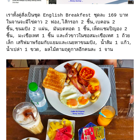
เราทั้งคู่สั่งเป็นชุด English Breakfest ชุดละ 169 บาท
นจานจะมีไข่ดาว 2 ฟอง,ไส้กรอก 2 ชิ้น,เบคอน 2
ชิ้น,ขนมปัง 2 แผ่น, มันบดทอด 1 ชิ้น,เห็ดแชมปิญอง 2
ชิ้น, มะเขือเทศ 1 ชิ้น และถั่วขาวในซอสมะเขือเทศ 1 ถ้ว
เล็ก เสริฟมาพร้อมกับแยมและเนยทาขนมปัง, น้ำส้ม 1 แก้ว,
น้ำเปล่า 1 ขวด, ผลไม้ตามฤดูกาลอีกคนละ 1 จาน