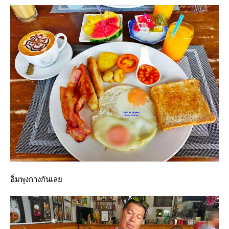
อิ่มพุงกางกันเล