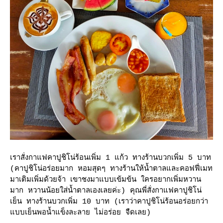
เราสั่งกาแฟคาปูชิโน่ร้อนเพิ่ม 1 แก้ว ทางร้านบวกเพิ่ม 5 บาท
(คาปูชิโน่อร่อยมาก หอมสุดๆ ทางร้านให้น้ำตาลและคอฟฟี่เมท
มาเติมเพิ่มด้วยจ้า เขาชงมาแบบเข้มข้น ใครอยากเพิ่มหวาน
มาก หวานน้อยใส่น้ำตาลเองเลยค่ะ) คุณพี่สั่งกาแฟคาปูชิโน่
เย็น ทางร้านบวกเพิ่ม 10 บาท (เราว่าคาปูชิโน่ร้อนอร่อยกว่า
บบเย็นพอน้ำแข็งละลาย ไม่อร่อย จืดเลย)