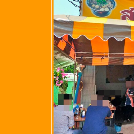
เจ้าพ่อเสือ
กรุงเทพมหานคร
ราดหน้ายอดผัก
สูตร 40 ปี @ ถนน
ตะนาว ศาลเจ้าพ่อ
เสือ
กรุงเทพมหานคร
เป็ดย่าง บะหมี่เป็ด
่าง ข้าวหน้าเป็ด
หมูแดง หมูกรอบ @
ถนนสรงประภา
เขตดอนเมือง
กรุงเทพมหานคร
ขนมจีบตั้งซึ้ง
ก๋วยเตี๋ยวหมู เนื้อ
ไก่ @ ถนนนาวง
ประชาพัฒนา
ตำบลหลักหก
จังหวัดปทุมธานี
ฮั้วดอนเมือง