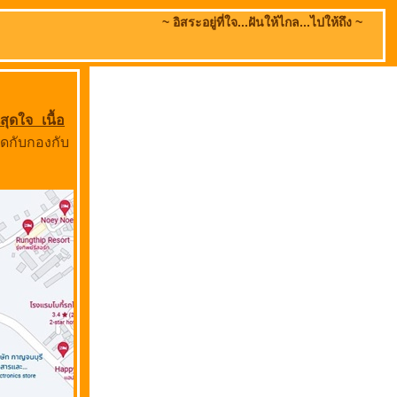
~ อิสระอยู่ที่ใจ...ฝันให้ไกล...ไปให้ถึง ~
สุดใจ เนื้อ
ิดกับกองกับ