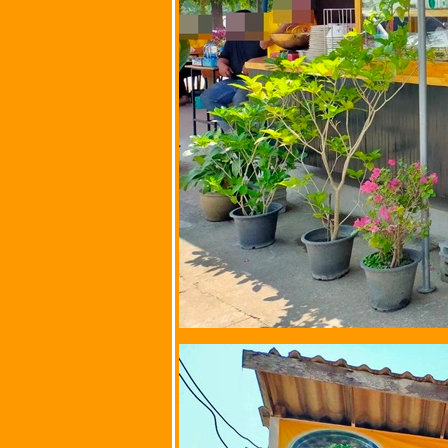
ดอนเมือง
กรุงเทพมหานคร
ก๋วยเตี๋ยวเนื้อ-หมู
ตุ๋นยายพร (เซ็นไท้)
@ ถนนเฟื่องนคร
วัดราชบพิธ เขต
พระนคร
กรุงเทพมหานคร
เจตฒ์ เตี๋ยวต้มยํา
มะนาวสด @ ถนน
เฟื่องนคร วัด
ราชบพิธ เขต
พระนคร
กรุงเทพมหานคร
นายโอวหมูแดงอบ
เตาถ่าน @ ตลาด
ตรอกหม้อ เขต
พระนคร
กรุงเทพมหานคร
กุยช่ายคุณแม่ @
ถนนตะนาว ศาล