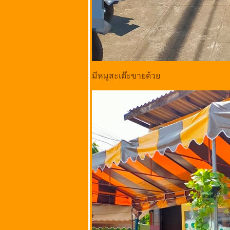
บำรุง ตำบลวัดสิงห์
จังหวัดชัยนาท
ร้านลาบเป็ด
ชัยนาท @ ถนน
พหลโยธิน ตำบล
เขาท่าพระ อำเภอ
เมืองชัยนาท
มีหมูสะเต๊ะขายด้ว
จังหวัดชัยนาท
อบอร่อย สาขา
เกษตร​-นวมินทร์ @
ลาดพร้าว
กรุงเทพมหานคร
เนื้อตุ๋นคู้บอน @
ถนนคู้บอน
รามอินทรา กม. 8
กรุงเทพมหานคร
ร้านไก่ย่างสมหวัง
@ ถนนนาวง
ประชาพัฒนา
ขวงสีกัน เขต