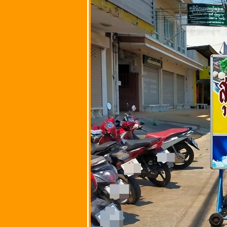
กรุงเทพมหานคร
ป้าสาวผัดไทย หอ
ทอด ตีนสะพาน @
ถนนกำแพงเพชร 6
ซอย 7 ทุ่งสองห้อง
หลักสี่
กรุงเทพมหานคร
ร้านลุงไหว @ ซอ
บัวหวาน ถนนบาง
เอียน ตำบลหัวรอ
จังหวัด
พระนครศรีอยุธยา
ร้าน K-StrEAT
Express สาขา S-
Oasis @ เขต
จตุจักร
กรุงเทพมหานคร
บ.บ๊วยตำแซ่บ
(พุทธคุณส้มตำ)
ถนนประชาราษฎร์