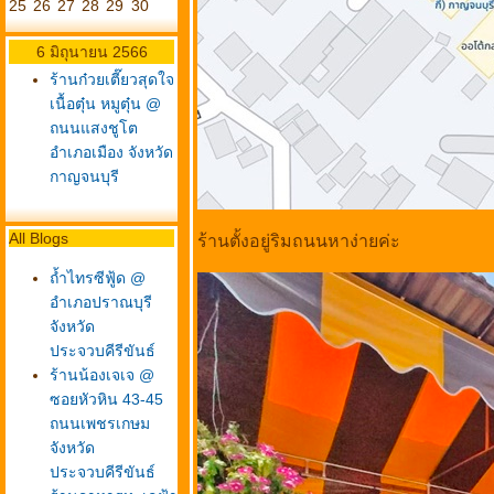
25
26
27
28
29
30
6 มิถุนายน 2566
ร้านก๋วยเตี๊ยวสุดใจ
เนื้อตุ๋น หมูตุ๋น @
ถนนแสงชูโต
อำเภอเมือง จังหวัด
กาญจนบุรี
All Blogs
ร้านตั้งอยู่ริมถนนหาง่ายค่ะ
ถ้ำไทรซีฟู้ด @
อำเภอปราณบุรี
จังหวัด
ประจวบคีรีขันธ์
ร้านน้องเจเจ @
ซอยหัวหิน 43-45
ถนนเพชรเกษม
จังหวัด
ประจวบคีรีขันธ์