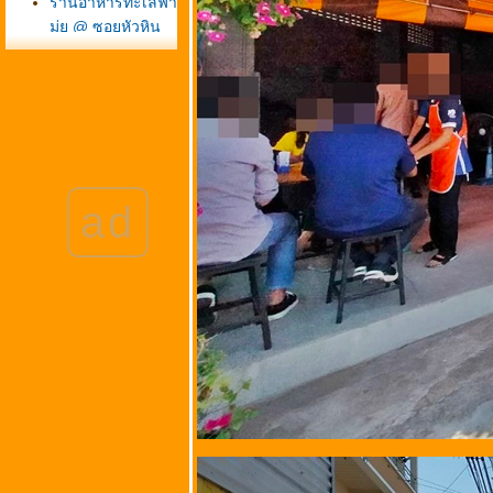
ร้านอาหารทะเลฟ้า
มุ่ย @ ซอยหัวหิน
57 หรือซอยเดชานุ
ชิต จังหวัด
ประจวบคีรีขันธ์
ครัวห้วยทราย @
ถนนจอมพล อำเภอ
ชะอำ จังหวัด
เพชรบุรี (แถววัด
ad
ห้วยทรายใต้)
บ้านก้ามปู @ ซอ
นวมินทร์ 111
(โยธินพัฒนา 3)
ถนนประดิษฐ์มณู
ธรรม
กรุงเทพมหานคร
ซ่บริมทาง @
หน้าซอยสรง
ประภา 24 ถนน
สรงประภา เขต
ดอนเมือง