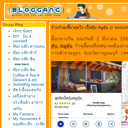
Group Blog
ร้านก๋วยเตี๊ยวสุดใจ เนื้อตุ๋น หมูตุ๋น @ ถนน
เล็กๆ น้อยๆ
DIY : Do it
มื้อกลางวัน ของวันที่ 2 มีนาคม 2566 
yourself
ตุ๋น หมูตุ๋น
ร้านนี้คนที่เทศบาลเมืองกา
ท๊อก แท๊ก ต่างแดน
ท๊อก แท๊ก ทัวร์
การตำรวจภูธร จังหวัดกาญจนบุรี 
ท๊อก แท๊ก ชิม
ท๊อก แท๊ก ชิม
Coffee # Tea #
Dessert & etc.
Somethig special
สัตว์เลี้ยงแสนรัก
เครื่องสำอาง
ประทินผิว อาหาร
เสริม
My Camera.......
My Souvenirs #
ของที่ระลึก...ระทึก