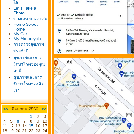
จ
Let's Take a
Photo
ของเล่น ของสะสม
Home Sweet
Home
My Car
My Motorcycle
การตรวจสุขภาพ
ประจำปี
สุขภาพและการ
รักษาโรคของคุณ
สามี
สุขภาพและการ
รักษาโรคของตัว
เรา
<<
มิถุนายน 2566
>>
1
2
3
4
5
6
7
8
9
10
11
12
13
14
15
16
17
18
19
20
21
22
23
24