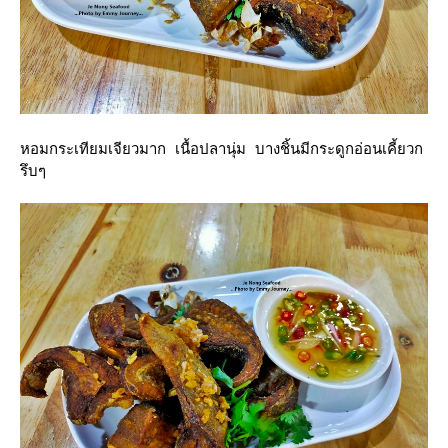
หอมกระเทียมเจียวมาก เนื้อปลานุ่ม บางชิ้นมีกระดูกอ่อนเคี้ยวก
รึบๆ