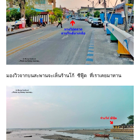
มองวิวจากบนสะพานจะเห็นร้านโก้ ซีฟู๊ด ที่เราเคยมาทาน