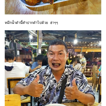
หมึกน้ำดำนี้ทำปากดำไปด้วย ฮ่าๆๆ