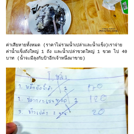
ค่าเสียหายทั้งหมด (ราคาไม่รวมน้ำเปล่าและน้ำแข็ง)เราจ่า
ค่าน้ำแข็งถังใหญ่ 1 ถัง และน้ำเปล่าขวดใหญ่ 1 ขวด ไป 40
บาท (น้ำจะมีลุงกับป้าอีกเจ้าหนึ่งมาขาย)