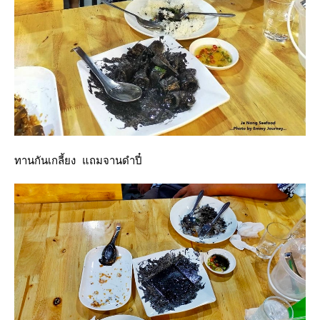
ทานกันเกลี้ยง แถมจานดำปี๋