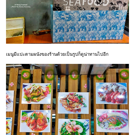
เมนูมีแปะตามผนังของร้านด้วยเป็นรูปก็ดูน่าทานไปอีก