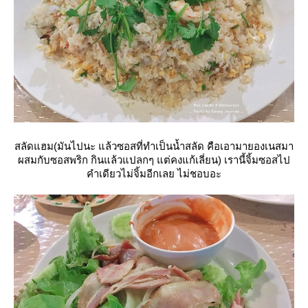
สลัดแฮม(มันไปนะ แล้วซอสที่ทำเป็นน้ำสลัด คือเอามายองเนสมา
ผสมกับซอสพริก กินแล้วแปลกๆ แต่คงแก้เลี่ยน) เรานี้จิ้มซอสไป
คำเดียวไม่จิ้มอีกเลย ไม่ชอบอะ