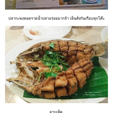
ปลากะพงทอดราดน้ำปลาอร่อยมากจ้า เห็นสั่งกันเกือบทุกโต๊ะ
ลาบเห็ด