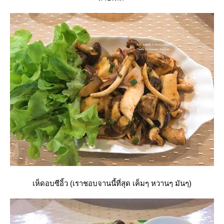
เห็ดอบซีอิ้ว (เราชอบจานนี้ที่สุด เค็มๆ หวานๆ มันๆ)