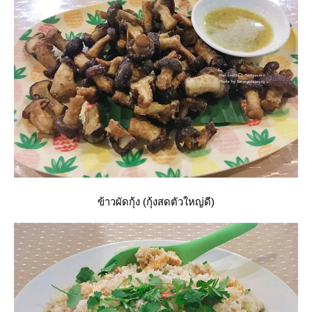
ข้าวผัดกุ้ง (กุ้งสดตัวใหญ่ดี)