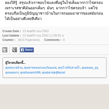
ลองให้รู้ สรุปแล้วเราชอบไข่แดงที่อยู่ในไข่เค็มมากกว่าไข่ครอบ
เพราะรสชาติมันออกเค็มๆ มันๆ มากกว่าไข่ครอบจ้า แต่ไข่
ครอบถือเป็นภูมิปัญญาชาวบ้านในการถนอมอาหารของสมัยก่อน
ได้เป็นอย่างดีเลยทีเดียว
Create Date :
23 พฤศจิกายน 2563
Last Update :
23 พฤศจิกายน 2563 11:08:03 น.
Counter :
3815 Pageviews.
Comments :
9
ผู้โหวตบล็อกนี้...
คุณทนายอ้วน
,
คุณสายหมอกและก้อนเมฆ
,
คุณไวน์กับสายน้ำ
,
คุณauau_py
,
คุณหอมกร
,
คุณKavanich96
,
คุณtuk-tuk@korat