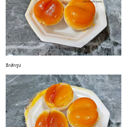
อีกสักรูป