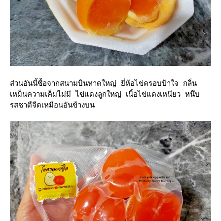
ส่วนอันนี้ซื้อจากสนามบินหาดใหญ่ ยี่ห้อไข่ครอบป้าใจ กลิ่น
เหม็นความเค็มไม่มี ไข่แดงลูกใหญ่ เนิ้อไข่แดงเหนียว หนึบ
รสชาตืจืดเหมือนอันข้างบน