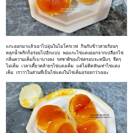
กะออกมาแล้วเอาไปอุ่นในไมโครเวฟ กินกับข้าวสวยร้อนๆ
คลุกน้ำพริกก็อร่อยไปอีกแบบ พอแกะไข่แดงออกจากเปลือกไข่
กลิ่นความเค็มก็เบาบางลง รสชาติของไข่ครอบจะหนึบๆ จืดๆ
ไม่เค็ม เวลาเคี้ยวคล้ายๆไข่แดงเค็ม แต่ไม่ติดฟันเท่าไข่แดง
เค็ม เราว่าในส่วนที่เป็นไข่แดงในไข่เค็มอร่อยกว่าเยอะ