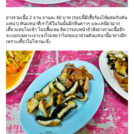
่างรวมเนื้อ 2 จาน จานละ 60 บาท (รอบนี้มีเสื้อร้องไห้ผสมกับคัน
ทนา) คันแทนาที่เราได้ในวันนั้นมีกลิ่นคาวๆ และเหนียวมาก
เคี้ยวแทบไม่เข้า ไม่ปลื้มเลย คิดว่ารอบหน้าถ้าสั่งย่างรวมเนื้ออีก
จะบอกเฉพาะเจาะจงไปเลยว่าไม่ขอเอาส่วนคันแทนานี้มาย่างอีก
เพราะเคี้ยวไม่ไหวนะจ๊ะ