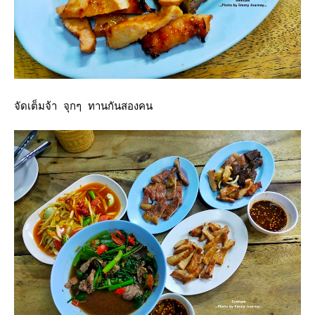
จัดเต็มจ้า จุกๆ ทานกันสองคน