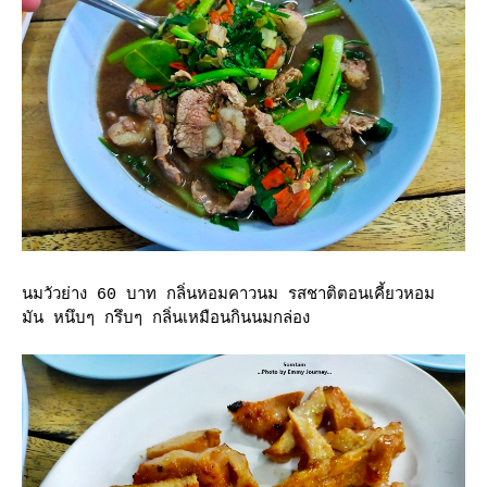
นมวัวย่าง 60 บาท กลิ่นหอมคาวนม รสชาติตอนเคี้ยวหอม
มัน หนึบๆ กรึบๆ กลิ่นเหมือนกินนมกล่อง