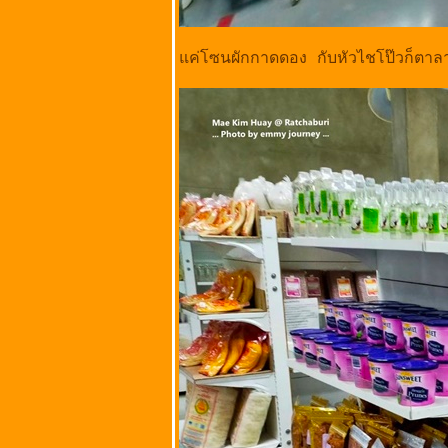
กรุงเทพมหานคร
ราดหน้ายอดผัก
สูตร 40 ปี @ ถนน
ค่โซนผักกาดดอง กับหัวไชโป๊วก็ตาลา
ตะนาว ศาลเจ้าพ่อ
เสือ
กรุงเทพมหานคร
เป็ดย่าง บะหมี่เป็ด
่าง ข้าวหน้าเป็ด
หมูแดง หมูกรอบ @
ถนนสรงประภา
เขตดอนเมือง
กรุงเทพมหานคร
ขนมจีบตั้งซึ้ง
ก๋วยเตี๋ยวหมู เนื้อ
ไก่ @ ถนนนาวง
ประชาพัฒนา
ตำบลหลักหก
จังหวัดปทุมธานี
ฮั้วดอนเมือง
(ก๋วยเตี๋ยวเนื้อ