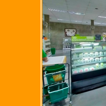
กรุงเทพมหานคร
ก๋วยเตี๋ยวเนื้อ-หมู
ตุ๋นยายพร (เซ็นไท้)
@ ถนนเฟื่องนคร
วัดราชบพิธ เขต
พระนคร
กรุงเทพมหานคร
เจตฒ์ เตี๋ยวต้มยํา
มะนาวสด @ ถนน
เฟื่องนคร วัด
ราชบพิธ เขต
พระนคร
กรุงเทพมหานคร
นายโอวหมูแดงอบ
เตาถ่าน @ ตลาด
ตรอกหม้อ เขต
พระนคร
กรุงเทพมหานคร
กุยช่ายคุณแม่ @
ถนนตะนาว ศาล
เจ้าพ่อเสือ