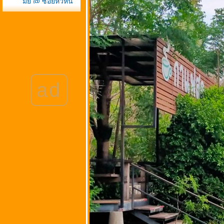
มุ่ย @ ซอยหัวหิน
57 หรือซอยเดชานุ
ชิต จังหวัด
ประจวบคีรีขันธ์
ครัวห้วยทราย @
ถนนจอมพล อำเภอ
ชะอำ จังหวัด
เพชรบุรี (แถววัด
ad
ห้วยทรายใต้)
บ้านก้ามปู @ ซอ
นวมินทร์ 111
(โยธินพัฒนา 3)
ถนนประดิษฐ์มณู
ธรรม
กรุงเทพมหานคร
ซ่บริมทาง @
หน้าซอยสรง
ประภา 24 ถนน
สรงประภา เขต
ดอนเมือง
กรุงเทพมหานคร