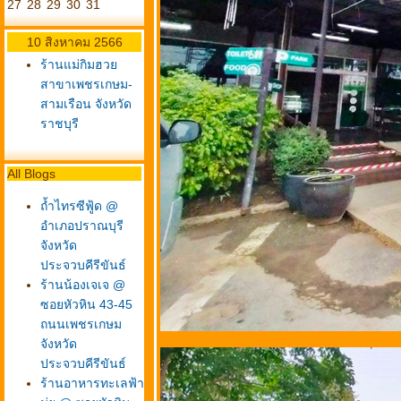
27
28
29
30
31
10 สิงหาคม 2566
ร้านแม่กิมฮว
สาขาเพชรเกษม-
สามเรือน จังหวัด
ราชบุรี
All Blogs
ถ้ำไทรซีฟู้ด @
อำเภอปราณบุรี
จังหวัด
ประจวบคีรีขันธ์
ร้านน้องเจเจ @
ซอยหัวหิน 43-45
ถนนเพชรเกษม
จังหวัด
ประจวบคีรีขันธ์
ร้านอาหารทะเลฟ้า