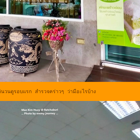
นวนดูรอบแรก สำรวจคร่าวๆ ว่ามีอะไรบ้าง