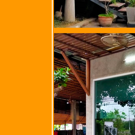
ป้าสาวผัดไทย หอ
ทอด ตีนสะพาน @
ถนนกำแพงเพชร 6
ซอย 7 ทุ่งสองห้อง
หลักสี่
กรุงเทพมหานคร
ร้านลุงไหว @ ซอ
บัวหวาน ถนนบาง
เอียน ตำบลหัวรอ
จังหวัด
พระนครศรีอยุธยา
ร้าน K-StrEAT
Express สาขา S-
Oasis @ เขต
จตุจักร
กรุงเทพมหานคร
บ.บ๊วยตำแซ่บ
(พุทธคุณส้มตำ)
ถนนประชาราษฎร์
บำรุง ตำบลวัดสิงห์