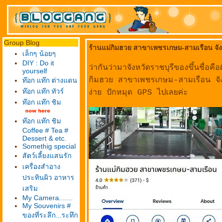
Group Blog
ร้านแม่กิมฮวย สาขาเพชรเกษม-สามเรือน จัง
เล็กๆ น้อยๆ
DIY : Do it
ว่ากันว่ามาจังหวัดราชบุรีของขึ้นชื่อ
yourself
กิมฮวย สาขาเพชรเกษม-สามเรือน จัง
ท๊อก แท๊ก ต่างแดน
ท๊อก แท๊ก ทัวร์
ง่าย ปักหมุด GPS ไปเลยค่ะ
ท๊อก แท๊ก ชิม
ท๊อก แท๊ก ชิม
Coffee # Tea #
Dessert & etc.
Somethig special
สัตว์เลี้ยงแสนรัก
เครื่องสำอาง
ประทินผิว อาหาร
เสริม
My Camera.......
My Souvenirs #
ของที่ระลึก...ระทึก