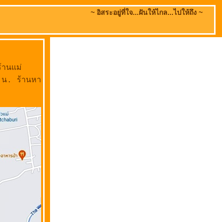
~ อิสระอยู่ที่ใจ...ฝันให้ไกล...ไปให้ถึง ~
้านแม่
0 น. ร้านหา