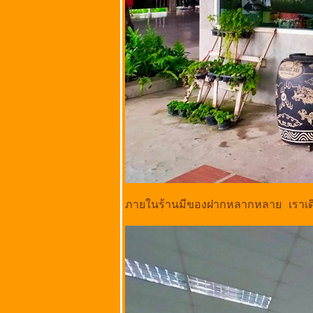
จังหวัดชัยนาท
ร้านลาบเป็ด
ชัยนาท @ ถนน
พหลโยธิน ตำบล
เขาท่าพระ อำเภอ
เมืองชัยนาท
จังหวัดชัยนาท
อบอร่อย สาขา
เกษตร​-นวมินทร์ @
ลาดพร้าว
กรุงเทพมหานคร
เนื้อตุ๋นคู้บอน @
ถนนคู้บอน
ภายในร้านมีของฝากหลากหลาย เราเดิ
รามอินทรา กม. 8
กรุงเทพมหานคร
ร้านไก่ย่างสมหวัง
@ ถนนนาวง
ประชาพัฒนา
ขวงสีกัน เขต
ดอนเมือง