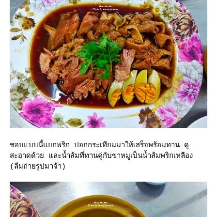
ชอบแบบนี้แยกพริก ปอกกระเทียมมาให้เสร็จพร้อมทาน ดู
สะอาดด้วย และน้ำส้มที่ทานคู่กับขาหมูเป็นน้ำส้มพริกเหลือง
(ลืมถ่ายรูปมาจ้า)