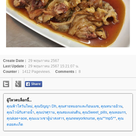
Create Date :
29 พฤษภาคม 2567
Last Update :
29 พฤษภาคม 2567 15:21:07 น.
Counter :
1412 Pageviews.
Comments :
8
ผู้โหวตบล็อกนี้...
คุณฟ้าใสวันใหม่
,
คุณปัญญา Dh
,
คุณสายหมอกและก้อนเมฆ
,
คุณทนายอ้วน
,
คุณไวน์กับสายน้ำ
,
คุณปรศุราม
,
คุณสองแผ่นดิน
,
คุณSweet_pills
,
คุณหอมกร
,
คุณkae+aoe
,
คุณแมวเซาผู้น่าสงสาร
,
คุณnewyorknurse
,
คุณ**mp5**
,
คุณ
ดอยสะเก็ด