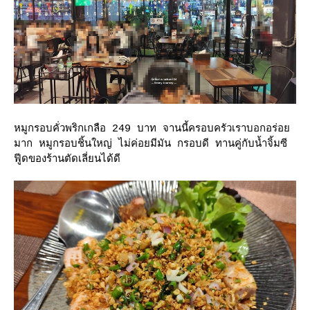
หมูกรอบคั่วพริกเกลือ 249 บาท จานนี้ครอบครัวเราบอกอร่อ
มาก หมูกรอบชิ้นใหญ่ ไม่ค่อยมีมัน กรอบดี ทานคู่กับน้ำจิ้มซี
ฟูีดของร้านตัดเลี่ยนได้ดี