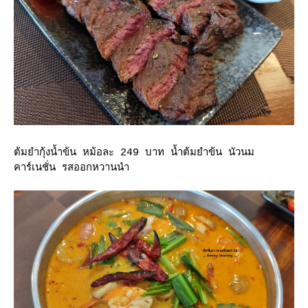
ต้มยำกุ้งน้ำข้น หม้อละ 249 บาท น้ำต้มยำข้น นัวนม
คาร์เนชั่น รสออกหวานนำ