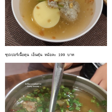
ซุปเปอร์เนื้อตุน เอ็นตุ๋น หม้อละ 199 บาท