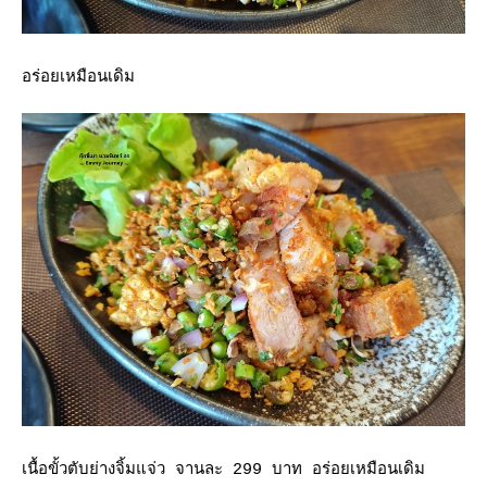
อร่อยเหมือนเดิม
เนื้อขั้วตับย่างจิ้มแจ่ว จานละ 299 บาท อร่อยเหมือนเดิม