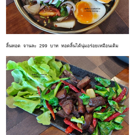
ลิ้นทอด จานละ 299 บาท ทอดลิ้นได้นุ่มอร่อยเหมือนเดิม