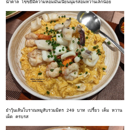
น้ำตาล ไข่ขยี้มีความหอมมันเนียนนุ่มรสอมหวานเล็กน้อ
ำวุ้นเส้นโบราณหมูสับรวมมิตร 249 บาท เปรี้ยว เค็ม หวาน
เผ็ด ครบรส