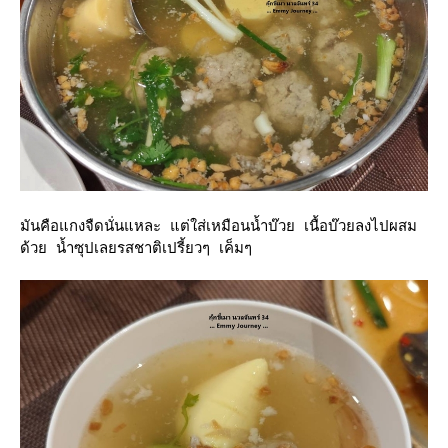
มันคือแกงจืดนั่นแหละ แต่ใส่เหมือนน้ำบ๊วย เนื้อบ๊วยลงไปผสม
ด้วย น้ำซุปเลยรสชาติเปรี้ยวๆ เค็มๆ