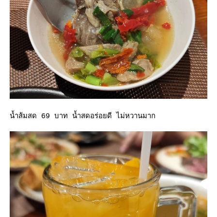
น้ำส้มสด 69 บาท น้ำสดอร่อยดี ไม่หวานมาก