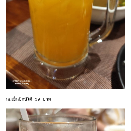
นมเย็นปักษ์ใต้ 59 บาท