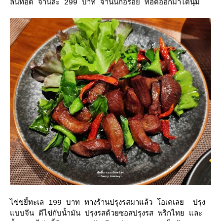
ลิ้นทอด จานละ 299 บาท จานนี้ก็อร่อย ทอดออกมาได้นุ่ม
ไข่ขยี้ทะเล 199 บาท ทางร้านปรุงรสมาแล้ว โอเคเลย ปรุง
บบจีน ตีไข่กับน้ำมัน ปรุงรสด้วยซอสปรุงรส พริกไทย และ