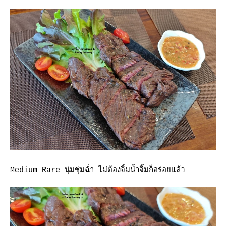
Medium Rare นุ่มชุ่มฉ่ำ ไม่ต้องจิ้มน้ำจิ้มก็อร่อยแล้ว