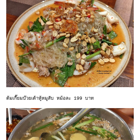
ต้มเกี๊ยมบ๊วยเต้าหู้หมูสับ หม้อละ 199 บาท