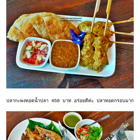
ปลากะพงทอดน้ำปลา 450 บาท อร่อยดีค่ะ ปลาทอดกรอบมาก