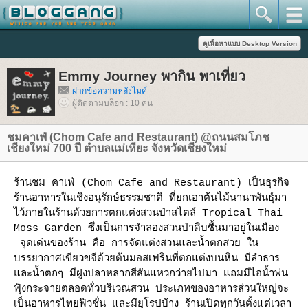
Emmy Journey พากิน พาเที่ยว
ฝากข้อความหลังไมค์
ผู้ติดตามบล็อก : 10 คน
ชมคาเฟ่ (Chom Cafe and Restaurant) @ถนนสมโภช
เชียงใหม่ 700 ปี ตำบลแม่เหียะ จังหวัดเชียงใหม่
ร้านชม คาเฟ่ (Chom Cafe and Restaurant)
เป็นธุรกิจ
ร้านอาหารในเชิงอนุรักษ์ธรรมชาติ ที่ยกเอาต้นไม้นานาพันธุ์มา
ไว้ภายในร้านด้วยการตกแต่งสวนป่าสไตล์ Tropical Thai
Moss Garden ซึ่งเป็นการจำลองสวนป่าดิบชื้นมาอยู่ในเมือง​
จุดเด่นของร้าน คือ การจัดแต่งสวนและน้ำตกสวย ใน
บรรยากาศเขียวขจีด้วยต้นมอสเฟรินที่ตกแต่งบนหิน มีลำธาร
ละน้ำตกๆ มีฝูงปลาหลากสีสันแหวกว่ายไปมา แถมมีไอน้ำพ่น
ฟุ้งกระจายตลอดทั่วบริเวณสวน ประเภทของอาหารส่วนใหญ่จะ
เป็นอาหารไทยฟิวชั่น และมียุโรปบ้าง ร้านเปิดทุกวันตั้งแต่เวลา