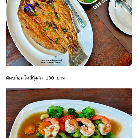
ผัดบล็อคโคลี่กุ้งสด 180 บาท