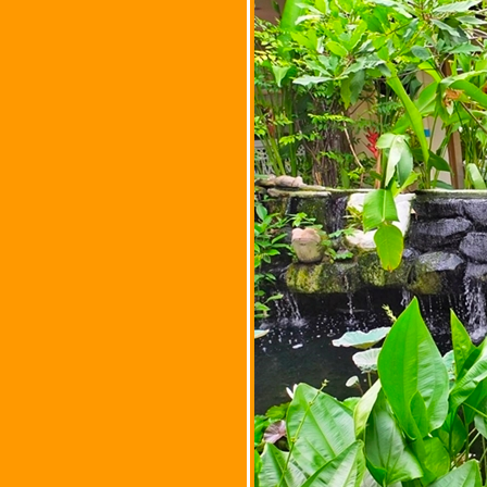
นทร์ 3 แขวงคลองจั่น เขต
บางกะปิ จังหวัด
กรุงเทพมหานคร
ร้านซ้อต่าย ซีฟู๊ด @ ซอ
นาเกลือ 6 อำเภอบางละมุง
จังหวัดชลบุรี (ฉบับปรับปรุง
ร้าน)
ร้านมุมสะแก @ ตำบลอุทั
หม่ อำเภอเมืองอุทัยธานี
จังหวัดอุทัยธานี
ร้านป้าสำราญ @ ตำบล
เกาะเทโพ อำเภอเมือง
อุทัยธานี จังหวัดอุทัยธานี
เฮียเล็ก ต้มเลือดหมู @
ตำบลพรหมบุรี อำเภอ
พรหมบุรี จังหวัดสิงห์บุรี
ข้าวต้มปลา ข้าวต้มทะเล
@ ถนนสรงประภา เขต
ดอนเมือง กรุงเทพมหานคร
ร้านแกงป่าลุงสง่า @ (ซอ
วัดบัวขวัญ) ซอ