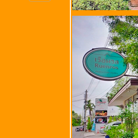
สะพาน @ ถนน
กำแพงเพชร 6 ซอย 7
ทุ่งสองห้อง หลักสี่
กรุงเทพมหานคร
ร้านลุงไหว @ ซอยบัว
หวาน ถนนบางเอียน ตำบล
หัวรอ จังหวัด
พระนครศรีอยุธยา
ร้าน K-StrEAT Express
สาขา S-Oasis @ เขต
จตุจักร กรุงเทพมหานคร
บ.บ๊วยตำแซ่บ (พุทธคุณ
ส้มตำ) ถนนประชาราษฎร์
บำรุง ตำบลวัดสิงห์ จังหวัด
ชัยนาท
ร้านลาบเป็ดชัยนาท @
ถนนพหลโยธิน ตำบลเขา
ท่าพระ อำเภอเมืองชัยนาท
จังหวัดชัยนาท
อบอร่อย สาขาเกษตร​-นวมิ