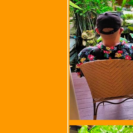
ปากน้ำ อำเภอเมืองระยอง
จังหวัดระยอง
ม่านเมือง @ ถนน
รามคำแหง แขวงสะพาน
สูง กรุงเทพมหานคร
ข้าวผัดปูเมืองทอง @ ซอ
จ้งวัฒนะ 14 เขตหลักสี่
กรุงเทพมหานคร
เรือโป๊ะ Seafood โดยแสน
สมบูรณ์ @ ซอ
ศรีนครินทร์ 56 เขต
ประเวศ จังหวัด
กรุงเทพมหานคร
ครัวคุณนิด @ ถนนวัดเวฬุ
วนาราม เขตดอนเมือง
จังหวัดกรุงเทพมหานคร
ร้านข้าวเเกงนักมวย @
ซอยศรีสุนันท์ ตำบลแพ
รกษา จังหวัดสมุทรปราการ
บ้านคนเมือง @ ซอยนวมิ