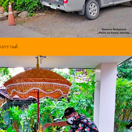
งสงกรานต์