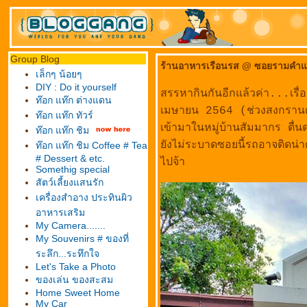
Group Blog
ร้านอาหารเรือนรส @ ซอยรามคำแหง
เล็กๆ น้อยๆ
DIY : Do it yourself
สรรหากินกันอีกแล้วค่า...เรื่
ท๊อก แท๊ก ต่างแดน
เมษายน 2564 (ช่วงสงกรานต์พอด
ท๊อก แท๊ก ทัวร์
เข้ามาในหมู่บ้านสัมมากร ตื่
ท๊อก แท๊ก ชิม
ังไม่ระบาดซอยนี้รถอาจติดน่าด
ท๊อก แท๊ก ชิม Coffee # Tea
# Dessert & etc.
ไปจ้า
Somethig special
สัตว์เลี้ยงแสนรัก
เครื่องสำอาง ประทินผิว
อาหารเสริม
My Camera.......
My Souvenirs # ของที่
ระลึก...ระทึกใจ
Let's Take a Photo
ของเล่น ของสะสม
Home Sweet Home
My Car