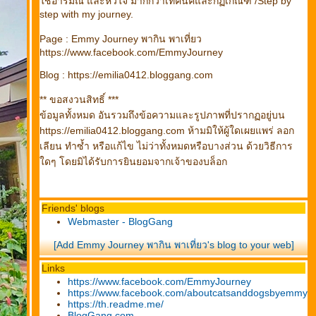
ช้อารมณ์ และหัวใจ มากกว่าเทคนิคและกฏเกณฑ์ /Step by
step with my journey.
Page : Emmy Journey พากิน พาเที่ยว
https://www.facebook.com/EmmyJourney
Blog : https://emilia0412.bloggang.com
** ขอสงวนสิทธิ์ ***
ข้อมูลทั้งหมด อันรวมถึงข้อความและรูปภาพที่ปรากฏอยู่บน
https://emilia0412.bloggang.com ห้ามมิให้ผู้ใดเผยแพร่ ลอก
เลียน ทำซ้ำ หรือแก้ไข ไม่ว่าทั้งหมดหรือบางส่วน ด้วยวิธีการ
ดๆ โดยมิได้รับการยินยอมจากเจ้าของบล็อก
Friends' blogs
Webmaster - BlogGang
[Add Emmy Journey พากิน พาเที่ยว's blog to your web]
Links
https://www.facebook.com/EmmyJourney
https://www.facebook.com/aboutcatsanddogsbyemmy
https://th.readme.me/
BlogGang.com