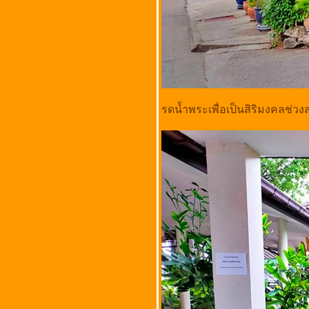
นทร์ @ ลาดพร้าว
กรุงเทพมหานคร
เนื้อตุ๋นคู้บอน @ ถนนคู้บอน
รามอินทรา กม. 8
กรุงเทพมหานคร
ร้านไก่ย่างสมหวัง @ ถนน
นาวงประชาพัฒนา แขวง
รดน้ำพระเพื่อเป็นสิริมงคลช่ว
สีกัน เขตดอนเมือง
กรุงเทพมหานคร
ก๋วยเตี๋ยวเนื้อ-หมูตุ๋นยายพร
(เซ็นไท้) @ ถนนเฟื่องนคร
วัดราชบพิธ เขตพระนคร
กรุงเทพมหานคร
เจตฒ์ เตี๋ยวต้มยํามะนาวสด
@ ถนนเฟื่องนคร วัด
ราชบพิธ เขตพระนคร
กรุงเทพมหานคร
นายโอวหมูแดงอบเตาถ่าน
@ ตลาดตรอกหม้อ เขต
พระนคร กรุงเทพมหานคร