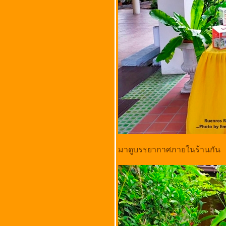
กุยช่ายคุณแม่ @ ถนน
ตะนาว ศาลเจ้าพ่อเสือ
กรุงเทพมหานคร
ราดหน้ายอดผัก สูตร 40 ปี
@ ถนนตะนาว ศาลเจ้าพ่อ
เสือ กรุงเทพมหานคร
เป็ดย่าง บะหมี่เป็ดย่าง ข้าว
หน้าเป็ด หมูแดง หมูกรอบ
@ ถนนสรงประภา เขต
ดอนเมือง กรุงเทพมหานคร
ขนมจีบตั้งซึ้ง
ก๋วยเตี๋ยวหมู เนื้อ ไก่ @
ถนนนาวงประชาพัฒนา
ตำบลหลักหก จังหวัด
มาดูบรรยากาศภายในร้านกัน
ปทุมธานี
ฮั้วดอนเมือง (ก๋วยเตี๋ยวเนื้อ
ก๋วยเตี๋ยวหมู) @ ซอ
สรณคมน์ 7 แขวงสีกัน เขต
ดอนเมือง กรุงเทพมหานคร
ตี๋น้อยริมเล @ ถนนอารี
ราษฎร์ ซอย 3 ตำบล