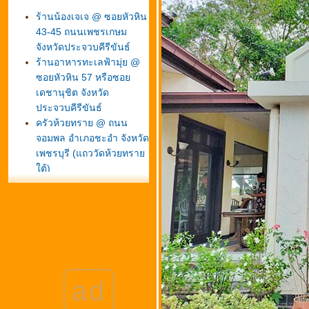
ร้านน้องเจเจ @ ซอยหัวหิน
43-45 ถนนเพชรเกษม
จังหวัดประจวบคีรีขันธ์
ร้านอาหารทะเลฟ้ามุ่ย @
ซอยหัวหิน 57 หรือซอ
เดชานุชิต จังหวัด
ประจวบคีรีขันธ์
ครัวห้วยทราย @ ถนน
จอมพล อำเภอชะอำ จังหวัด
เพชรบุรี (แถววัดห้วยทรา
ต้)
บ้านก้ามปู @ ซอยนวมินทร์
111 (โยธินพัฒนา 3) ถนน
ประดิษฐ์มณูธรรม
กรุงเทพมหานคร
ซ่บริมทาง @ หน้าซอ
สรงประภา 24 ถนนสรง
ประภา เขตดอนเมือง
ad
กรุงเทพมหานคร
ป้าสาวผัดไทย หอยทอด ตีน