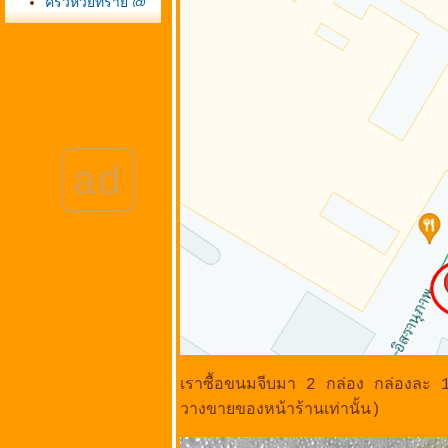
ครัวห้วยทราย @
ถนนจอมพล อำเภอ
ชะอำ จังหวัด
เพชรบุรี (แถววัด
ห้วยทรายใต้)
บ้านก้ามปู @ ซอ
นวมินทร์ 111
(โยธินพัฒนา 3)
ad
ถนนประดิษฐ์มณู
ธรรม
กรุงเทพมหานคร
ซ่บริมทาง @
หน้าซอยสรง
ประภา 24 ถนน
สรงประภา เขต
ดอนเมือง
กรุงเทพมหานคร
ป้าสาวผัดไทย หอ
เราซื้อขนมจีบมา 2 กล่อง กล่องละ 10
ทอด ตีนสะพาน @
วางขายของหน้าร้านเท่านั้น)
ถนนกำแพงเพชร 6
ซอย 7 ทุ่งสองห้อง