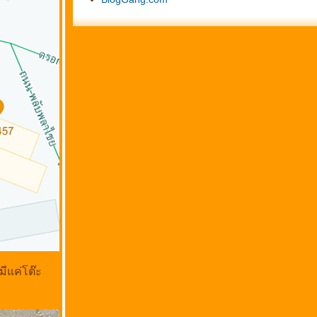
ีแค่โต๊ะ