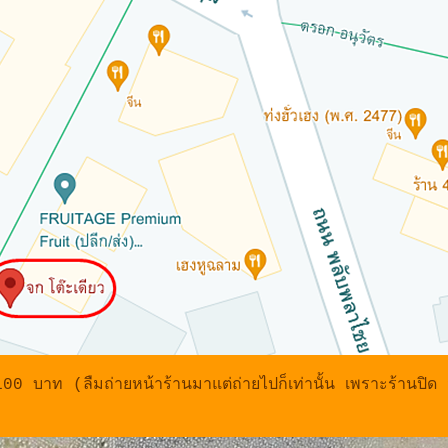
0 บาท (ลืมถ่ายหน้าร้านมาแต่ถ่ายไปก็เท่านั้น เพราะร้านปิด ม