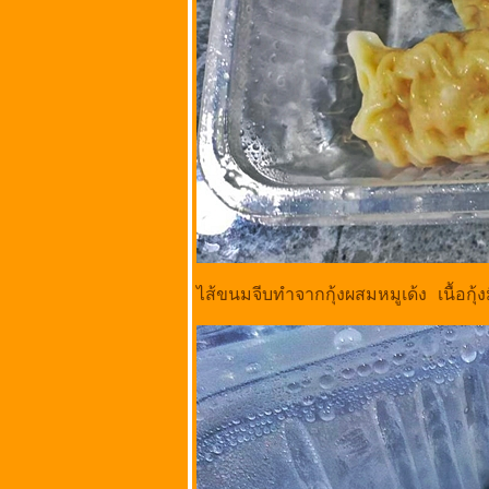
วัดราชบพิธ เขต
พระนคร
กรุงเทพมหานคร
เจตฒ์ เตี๋ยวต้มยํา
มะนาวสด @ ถนน
เฟื่องนคร วัด
ราชบพิธ เขต
พระนคร
กรุงเทพมหานคร
นายโอวหมูแดงอบ
เตาถ่าน @ ตลาด
ตรอกหม้อ เขต
พระนคร
ไส้ขนมจีบทำจากกุ้งผสมหมูเด้ง เนื้อกุ้ง
กรุงเทพมหานคร
กุยช่ายคุณแม่ @
ถนนตะนาว ศาล
เจ้าพ่อเสือ
กรุงเทพมหานคร
ราดหน้ายอดผัก
สูตร 40 ปี @ ถนน
ตะนาว ศาลเจ้าพ่อ