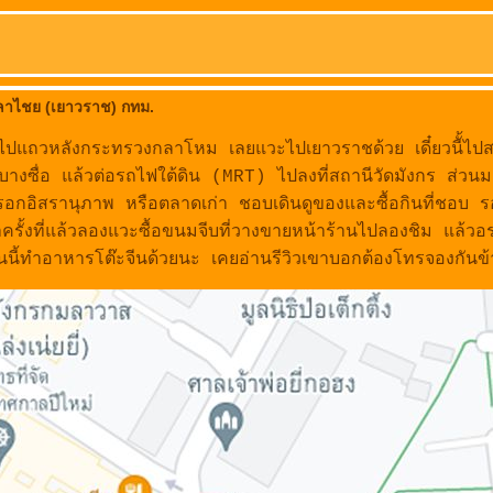
ลาไชย (เยาวราช) กทม.
ระไปแถวหลังกระทรวงกลาโหม เลยแวะไปเยาวราชด้วย เดี๋ยวนีั้ไ
บางซื่อ แล้วต่อรถไฟใต้ดิน (MRT) ไปลงที่สถานีวัดมังกร ส่ว
่ตรอกอิสรานุภาพ หรือตลาดเก่า ชอบเดินดูของและซื้อกินที่ชอบ ร
รั้งที่แล้วลองแวะซื้อขนมจีบที่วางขายหน้าร้านไปลองชิม แล้วอร่อ
นนี้ทำอาหารโต๊ะจีนด้วยนะ เคยอ่านรีวิวเขาบอกต้องโทรจองกันข้