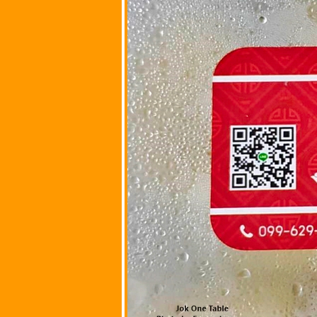
หลักสี่
กรุงเทพมหานคร
ร้านลุงไหว @ ซอ
บัวหวาน ถนนบาง
เอียน ตำบลหัวรอ
จังหวัด
พระนครศรีอยุธยา
ร้าน K-StrEAT
Express สาขา S-
Oasis @ เขต
จตุจักร
กรุงเทพมหานคร
บ.บ๊วยตำแซ่บ
(พุทธคุณส้มตำ)
ถนนประชาราษฎร์
บำรุง ตำบลวัดสิงห์
จังหวัดชัยนาท
ร้านลาบเป็ด
ชัยนาท @ ถนน
พหลโยธิน ตำบล