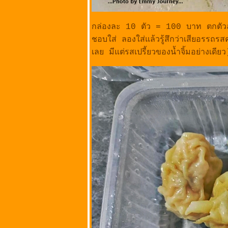
เขาท่าพระ อำเภอ
เมืองชัยนาท
จังหวัดชัยนาท
กล่องละ 10 ตัว = 100 บาท ตกตัวละ
อบอร่อย สาขา
ชอบใส่ ลองใส่แล้วรู้สึกว่าเสียอรรถ
เกษตร​-นวมินทร์ @
เลย มีแต่รสเปรี้ยวของน้ำจิ้มอย่างเดียว
ลาดพร้าว
กรุงเทพมหานคร
เนื้อตุ๋นคู้บอน @
ถนนคู้บอน
รามอินทรา กม. 8
กรุงเทพมหานคร
ร้านไก่ย่างสมหวัง
@ ถนนนาวง
ประชาพัฒนา
ขวงสีกัน เขต
ดอนเมือง
กรุงเทพมหานคร
ก๋วยเตี๋ยวเนื้อ-หมู
ตุ๋นยายพร (เซ็นไท้)
@ ถนนเฟื่องนคร