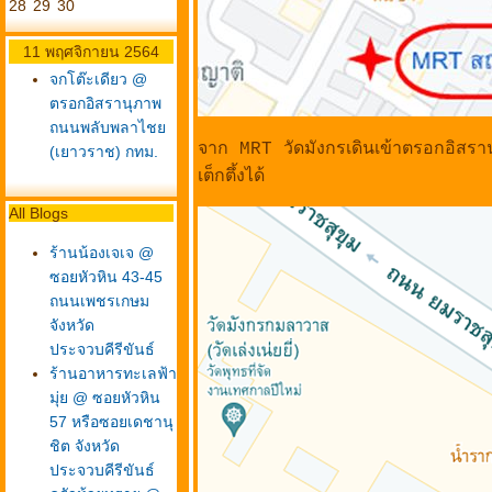
28
29
30
11 พฤศจิกายน 2564
จกโต๊ะเดียว @
ตรอกอิสรานุภาพ
ถนนพลับพลาไช
จาก MRT วัดมังกรเดินเข้าตรอกอิสราน
(เยาวราช) กทม.
เต็กตึ้งได้
All Blogs
ร้านน้องเจเจ @
ซอยหัวหิน 43-45
ถนนเพชรเกษม
จังหวัด
ประจวบคีรีขันธ์
ร้านอาหารทะเลฟ้า
มุ่ย @ ซอยหัวหิน
57 หรือซอยเดชานุ
ชิต จังหวัด
ประจวบคีรีขันธ์