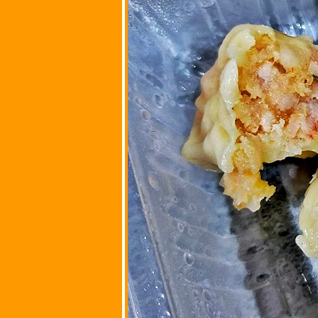
เสือ
กรุงเทพมหานคร
เป็ดย่าง บะหมี่เป็ด
่าง ข้าวหน้าเป็ด
หมูแดง หมูกรอบ @
ถนนสรงประภา
เขตดอนเมือง
กรุงเทพมหานคร
ขนมจีบตั้งซึ้ง
ก๋วยเตี๋ยวหมู เนื้อ
ไก่ @ ถนนนาวง
ประชาพัฒนา
ตำบลหลักหก
จังหวัดปทุมธานี
ฮั้วดอนเมือง
(ก๋วยเตี๋ยวเนื้อ
ก๋วยเตี๋ยวหมู) @
ซอยสรณคมน์ 7
ขวงสีกัน เขต
ดอนเมือง