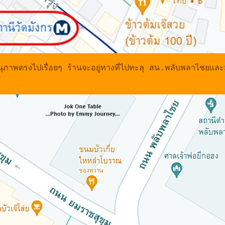
ุภาพตรงไปเรื่อยๆ ร้านจะอยู่ทางที่ไปทะลุ สน.พลับพลาไชยและมู