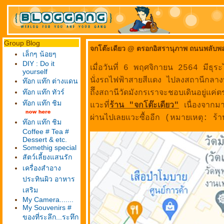
Group Blog
จกโต๊ะเดียว @ ตรอกอิสรานุภาพ ถนนพลับพ
เล็กๆ น้อยๆ
DIY : Do it
เมื่อวันที่ 6 พฤศจิกายน 2564 มีธุ
yourself
นั่งรถไฟฟ้าสายสีแดง ไปลงสถานีกลาง
ท๊อก แท๊ก ต่างแดน
ท๊อก แท๊ก ทัวร์
ถึึงสถานีวัดมังกรเราจะชอบเดินอยู่แค
ท๊อก แท๊ก ชิม
วะที่
ร้าน "จกโต๊ะเดียว"
เนื่องจากมาค
ผ่านไปเลยแวะซื้ออีก (หมายเหตุ: ร้า
ท๊อก แท๊ก ชิม
Coffee # Tea #
Dessert & etc.
Somethig special
สัตว์เลี้ยงแสนรัก
เครื่องสำอาง
ประทินผิว อาหาร
เสริม
My Camera.......
My Souvenirs #
ของที่ระลึก...ระทึก