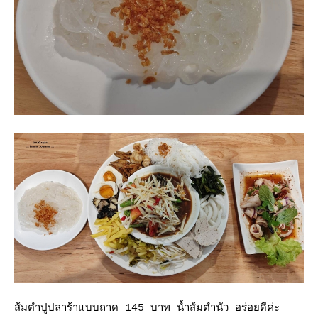
ส้มตำปูปลาร้าแบบถาด 145 บาท น้ำส้มตำนัว อร่อยดีค่ะ