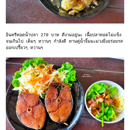
อินทรีทอดน้ำปลา 270 บาท ดีงามอยู่นะ เนื้อปลาทอดไม่แข็ง
จนเกินไป เค็มๆ หวานๆ กำลังดี ทานคู่น้ำจิ้มมะม่วงยิ่งอร่อยรส
ออกเปรี้ยวๆ หวานๆ