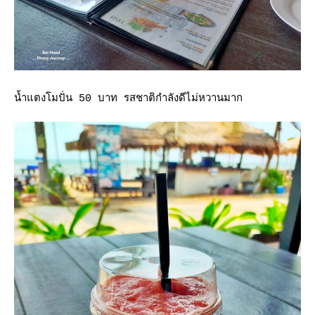
น้ำแตงโมปั่น 50 บาท รสชาติกำลังดีไม่หวานมาก